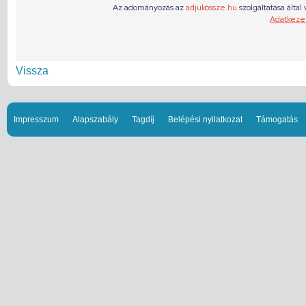
Vissza
Impresszum
Alapszabály
Tagdíj
Belépési nyilatkozat
Támogatás