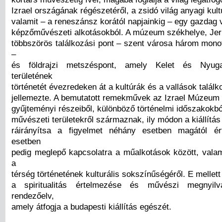
Izrael országának régészetéről, a zsidó világ anyagi kultú
valamit – a reneszánsz korától napjainkig – egy gazdag v
képzőművészeti alkotásokból. A múzeum székhelye, Je
többszörös találkozási pont – szent városa három monot
–
és földrajzi metszéspont, amely Kelet és Nyugat
területének
történetét évezredeken át a kultúrák és a vallások talál
jellemezte. A bemutatott remekművek az Izrael Múzeum
gyűjteményi részeiből, különböző történelmi időszakokb
művészeti területekről származnak, ily módon a kiállítás
ráirányítsa a figyelmet néhány esetben magától ér
esetben
pedig meglepő kapcsolatra a műalkotások között, valam
a
térség történetének kulturális sokszínűségéről. E mellett
a spiritualitás értelmezése és művészi megnyil
rendezőelv,
amely átfogja a budapesti kiállítás egészét.