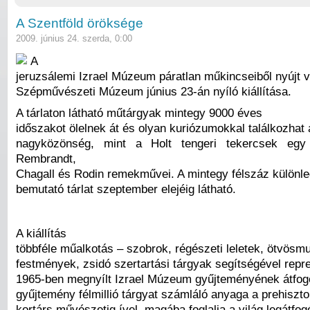
A Szentföld öröksége
2009. június 24. szerda, 0:00
A
jeruzsálemi Izrael Múzeum páratlan műkincseiből nyújt v
Szépművészeti Múzeum június 23-án nyíló kiállítása.
A tárlaton látható műtárgyak mintegy 9000 éves
időszakot ölelnek át és olyan kuriózumokkal találkozhat 
nagyközönség, mint a Holt tengeri tekercsek egy
Rembrandt,
Chagall és Rodin remekművei. A mintegy félszáz különl
bemutató tárlat szeptember elejéig látható.
A kiállítás
többféle műalkotás – szobrok, régészeti leletek, ötvösm
festmények, zsidó szertartási tárgyak segítségével repre
1965-ben megnyílt Izrael Múzeum gyűjteményének átfogó 
gyűjtemény félmillió tárgyat számláló anyaga a prehiszto
kortárs művészetig ível, magába foglalja a világ legátfogó