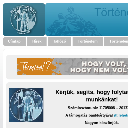
Címlap
Hírek
Tallózó
Történelem
Történele
Kérjük, segíts, hogy folyt
munkánkat!
Számlaszámunk: 11705008 – 2013
A támogatás bankkártyával
itt lehe
Nagyon köszönjük.