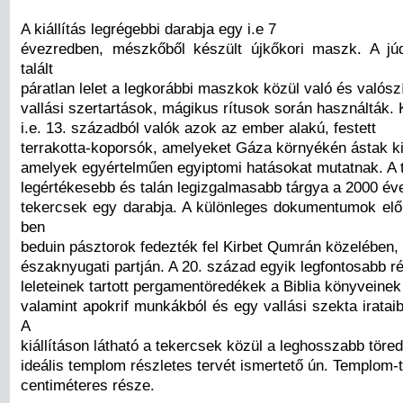
A kiállítás legrégebbi darabja egy i.e 7
évezredben, mészkőből készült újkőkori maszk. A jú
talált
páratlan lelet a legkorábbi maszkok közül való és valósz
vallási szertartások, mágikus rítusok során használták.
i.e. 13. századból valók azok az ember alakú, festett
terrakotta-koporsók, amelyeket Gáza környékén ástak k
amelyek egyértelműen egyiptomi hatásokat mutatnak. A t
legértékesebb és talán legizgalmasabb tárgya a 2000 éve
tekercsek egy darabja. A különleges dokumentumok elő 
ben
beduin pásztorok fedezték fel Kirbet Qumrán közelében, 
északnyugati partján. A 20. század egyik legfontosabb r
leleteinek tartott pergamentöredékek a Biblia könyveinek
valamint apokrif munkákból és egy vallási szekta irata
A
kiállításon látható a tekercsek közül a leghosszabb töre
ideális templom részletes tervét ismertető ún. Templom-
centiméteres része.