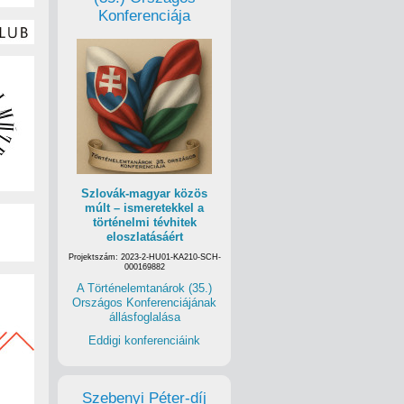
Konferenciája
Szlovák-magyar közös
múlt – ismeretekkel a
történelmi tévhitek
eloszlatásáért
Projektszám: 2023-2-HU01-KA210-SCH-
000169882
A Történelemtanárok (35.)
Országos Konferenciájának
állásfoglalása
Eddigi konferenciáink
Szebenyi Péter-díj