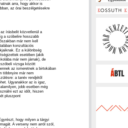
hatnak arra, hogy akkor is
ábban, az órai beszélgetésekre
z írásbelit közvetlenül a
íg a szóbelire hosszabb
időszakban már nem kell
ltalában konzultációs
ákjaiknak. Ez a különbség
tségizettek esetében (akik
skolába már nem járnak), de
 szóbeli vizsga között
 ennek az ismeretnek a birtokában
án többnyire már nem
zülésre: a tanév rendjétől
ehet. Ugyanakkor az is igaz,
 valamilyen, jobb esetben még
sználni ezt az időt, hiszen
ét pluszpont
Egyrészt, hogy milyen a tárgyi
magát. A verseny nem arról szól,