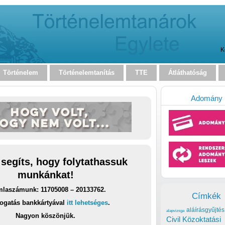
K
Történelem
Történelemtanítás
TTE
Átláthatóság
Adomány
 segíts, hogy folytathassuk
munkánkat!
laszámunk: 11705008 – 20133762.
Címkék
ogatás bankkártyával
itt lehetséges
.
aláírásgyűjtés
alapvizsga
Nagyon köszönjük.
Civil Közoktatási