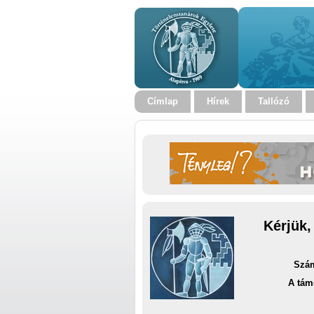
Címlap
Hírek
Tallózó
Kérjük,
Szám
A tám