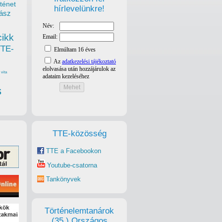
ténet
hírlevelünkre!
ász
cikk
TTE-
vita
s
TTE-közösség
TTE a Facebookon
Youtube-csatorna
Tankönyvek
Történelemtanárok
(35.) Országos