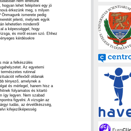
n tudásban nem lehetünk
 hogyan lehet felépíteni egy jó
, hová érkezünk meg, s milyen
tt? Önmagunk ismerete pedig
eretét jelenti, melynek egyik
án lehetetlen mindenről
zal a képességgel, hogy
vizsga, és miről essen szó. Ehhez
a lényeges kérdésekre
és már a felkészülés
izsgahelyzetet. Az egyetemi
 természetes rutinnal
ituációt reflexből oldanak
abb tényező, amelynek a
molgat és mérlegel, hanem hisz a
hitnek folyamatos és kitartó
san így legyen. Nem szabad
ontra figyelni. A vizsgán az
tárgyi tudás, az érvelőkészség,
elvi kifejezőképesség