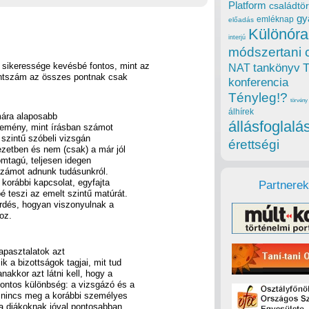
Platform
családtör
gy
emléknap
előadás
Különóra
interjú
módszertani 
 sikeressége kevésbé fontos, mint az
tankönyv
NAT
pontszám az összes pontnak csak
konferencia
Tényleg!?
törvény
álhírek
mára alaposabb
állásfoglalá
esemény, mint írásban számot
 szintű szóbeli vizsgán
érettségi
zetben és nem (csak) a már jól
omtagú, teljesen idegen
l számot adnunk tudásunkról.
korábbi kapcsolat, egyfajta
Partnerek
é teszi az emelt szintű matúrát.
rdés, hogyan viszonyulnak a
oz.
apasztalatok azt
k a bizottságok tagjai, mit tud
akkor azt látni kell, hogy a
fontos különbség: a vizsgázó és a
n nincs meg a korábbi személyes
 a diákoknak jóval pontosabban