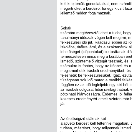
kell kifejteniük gondolataikat, nem számít
megérti őket a kérdező, ha egy kicsit laz
jellemző módon fogalmaznak.
Sokak
számára megtévesztő lehet a tudat, hogy a
tanulmányi időszak végén kell megírni, m
felkészülési idő jut. Ráadásul ebben az 
iskolába, órákra járni, és a szaktanárok á
lehetőséget (időpontokat) biztosítanak di
természetesen nincs meg a korábban éret
ismétlő, szintemelő vizsgát tesznek, és i
számukra is fontos, hogy az írásbeli és a
megismerhetik írásbeli eredményüket, és
fejezhetik be felkészülésüket. Igaz, ezut
túlságosan sok idő marad a további felkés
függően ez az idő legfeljebb egy-két hét l
az írásbeli dolgozat hibái rávilágíthatnak
pótolható hiányosságra. Érdemes jól felha
közepes eredményért emelt szinten már h
jár.
Az érettségiző diáknak két
alapvető kérdést kell feltennie magában. 
tudása, másrészt, hogy milyennek ismeri 