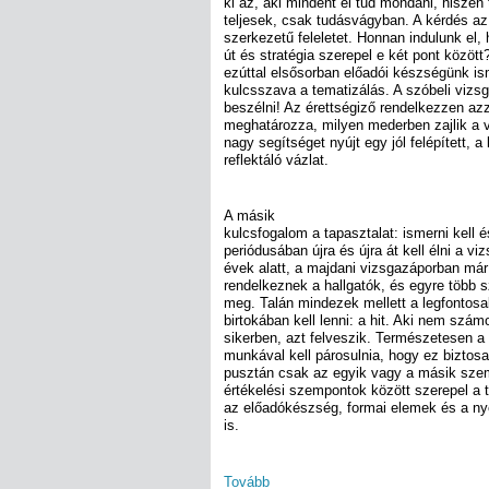
ki az, aki mindent el tud mondani, hisze
teljesek, csak tudásvágyban. A kérdés az,
szerkezetű feleletet. Honnan indulunk el
út és stratégia szerepel e két pont közö
ezúttal elsősorban előadói készségünk ism
kulcsszava a tematizálás. A szóbeli vizsg
beszélni! Az érettségiző rendelkezzen az
meghatározza, milyen mederben zajlik a 
nagy segítséget nyújt egy jól felépített, 
reflektáló vázlat.
A másik
kulcsfogalom a tapasztalat: ismerni kell 
periódusában újra és újra át kell élni a v
évek alatt, a majdani vizsgazáporban már
rendelkeznek a hallgatók, és egyre több sz
meg. Talán mindezek mellett a legfontos
birtokában kell lenni: a hit. Aki nem szá
sikerben, azt felveszik. Természetesen a 
munkával kell párosulnia, hogy ez bizto
pusztán csak az egyik vagy a másik szemp
értékelési szempontok között szerepel a 
az előadókészség, formai elemek és a ny
is.
Tovább