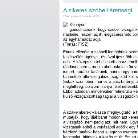
A sikeres szóbeli érettségi
2007. június 6. szerda, 0:00
Könnyen
gondolhatnánk, hogy szóbeli vizsgánk
írásbelié, hiszen az itt megszerezhető 
az egyharmadát adja.
(Forrás: FISZ)
Ennek ellenére a szóbeli legtöbbünk szá
felkészülést igényel, és jóval ijesztőbb 
adni. A középszinttel ellentétben az emelt
ráadásul nem a megszokott iskolai környe
ismert, korábbi tanáraink, hanem egy hár
tanárokból álló vizsgabizottság előtt kel
Sokak szemében már ez a puszta tény, a 
meghittség, bizalom hiánya félelmetesebb
Ebből adódóan mindenkiben felmerül a ké
külső vizsgabizottság tagjai a vizsgázókh
A szakemberek válasza megnyugtató: a t
mutatják, hogy diákbarát módon azt keresi
a vizsgázó, nem pedig azt, mit nem. Ugyan
vizsgának ebből a vonásából adódik egy 
kérdező tanárok között a legtöbb esetbe
kapcsolat, hiányzik a közös múlt. Emiatt