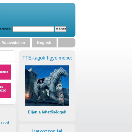
eresés:
Adatvédelem
English
TTE-tagok figyelmébe:
Éljen a lehetőséggel!
civil
Iratkozzon fel