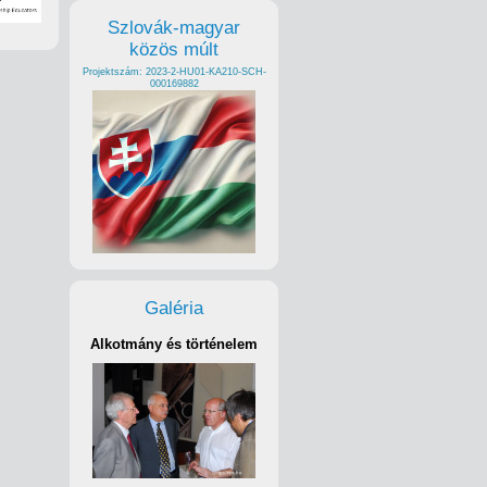
Szlovák-magyar
közös múlt
Projektszám: 2023-2-HU01-KA210-SCH-
000169882
Galéria
Alkotmány és történelem