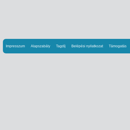
Impresszum
Alapszabály
Tagdíj
Belépési nyilatkozat
Támogatás