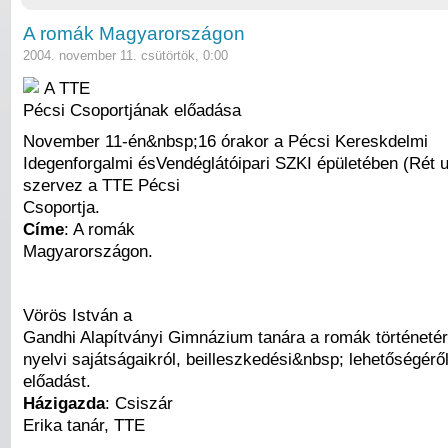
A romák Magyarországon
2004. november 11. csütörtök, 0:00
A TTE
Pécsi Csoportjának előadása
November 11-én&nbsp;16 órakor a Pécsi Kereskdelmi
Idegenforgalmi ésVendéglátóipari SZKI épületében (Rét u
szervez a TTE Pécsi
Csoportja.
Címe
: A romák
Magyarországon.
Vörös István a
Gandhi Alapítványi Gimnázium tanára a romák történetéről
nyelvi sajátságaikról, beilleszkedési&nbsp; lehetőségéről
előadást.
Házigazda
: Csiszár
Erika tanár, TTE