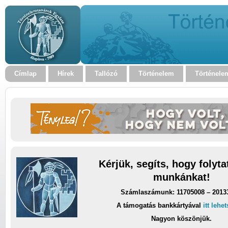
Címlap
Hírek
Tallózó
Történelem
Történele
Kérjük, segíts, hogy folyt
munkánkat!
Számlaszámunk: 11705008 – 2013
A támogatás bankkártyával
itt lehe
Nagyon köszönjük.