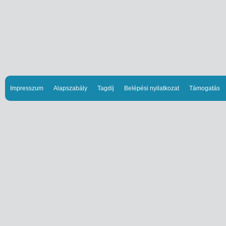
Impresszum
Alapszabály
Tagdíj
Belépési nyilatkozat
Támogatás