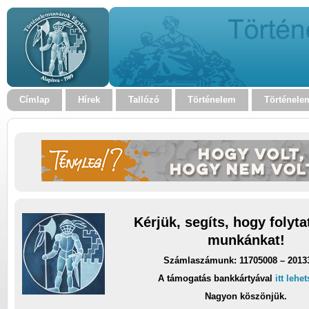
Címlap
Hírek
Tallózó
Történelem
Történele
Kérjük, segíts, hogy folyt
munkánkat!
Számlaszámunk: 11705008 – 2013
A támogatás bankkártyával
itt lehe
Nagyon köszönjük.