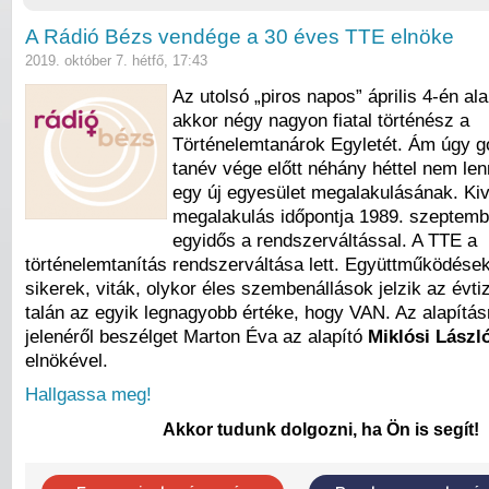
A Rádió Bézs vendége a 30 éves TTE elnöke
2019. október 7. hétfő, 17:43
Az utolsó „piros napos” április 4-én al
akkor négy nagyon fiatal történész a
Történelemtanárok Egyletét. Ám úgy g
tanév vége előtt néhány héttel nem len
egy új egyesület megalakulásának. Kivá
megalakulás időpontja 1989. szeptemb
egyidős a rendszerváltással. A TTE a
történelemtanítás rendszerváltása lett. Együttműködések
sikerek, viták, olykor éles szembenállások jelzik az évt
talán az egyik legnagyobb értéke, hogy VAN. Az alapításr
jelenéről beszélget Marton Éva az alapító
Miklósi Lászl
elnökével.
Hallgassa meg!
Akkor tudunk dolgozni, ha Ön is segít!