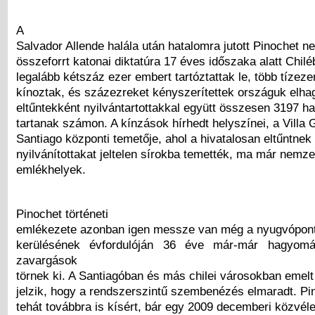
A
Salvador Allende halála után hatalomra jutott Pinochet n
összeforrt katonai diktatúra 17 éves időszaka alatt Chi
legalább kétszáz ezer embert tartóztattak le, több tízez
kínoztak, és százezreket kényszerítettek országuk elha
eltűntekként nyilvántartottakkal együtt összesen 3197 ha
tartanak számon. A kínzások hírhedt helyszínei, a Villa 
Santiago központi temetője, ahol a hivatalosan eltűntnek
nyilvánítottakat jeltelen sírokba temették, ma már nemze
emlékhelyek.
Pinochet történeti
emlékezete azonban igen messze van még a nyugvópontt
kerülésének évfordulóján 36 éve már-már hagyomá
zavargások
törnek ki. A Santiagóban és más chilei városokban emelt
jelzik, hogy a rendszerszintű szembenézés elmaradt. Pi
tehát továbbra is kísért, bár egy 2009 decemberi közvé