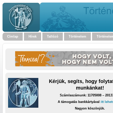
Címlap
Hírek
Tallózó
Történelem
Történele
Kérjük, segíts, hogy folyt
munkánkat!
Számlaszámunk: 11705008 – 2013
A támogatás bankkártyával
itt lehe
Nagyon köszönjük.