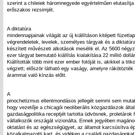
szerint a chileiek háromnegyede egyértelműen elutasítja
erőszakos rezsimjét.
A diktatúra
mindennapjainak világát az új kiállításon kitépett füzetlap
végrendeletek, levelek, személyes tárgyak és a diktatúra 
készített művészeti alkotások mesélik el. Az 5600 négy
ezer tárgyat bemutató kiállítás kialakítása 22 millió dollá
Kiállították több mint ezer ember fotóját is, akikkel a tit
végzett; először látható egy vaságy, amelyre rákötözték
árammal való kínzás előtt.
A
pinochetizmus ellentmondásos jellegét semmi sem mutat
hogy vezetője a chicagói neoliberális közgazdászok által 
gazdaságpolitika receptjét tartotta üdvösnek, proletárok 
vállalkozók országát vizionálta. Ennek jegyében magános
oktatást és az egészségügyet, az államot karcsúsítva épí
közalkalmazotti kart, és vidéken a családi gazdaságokat 