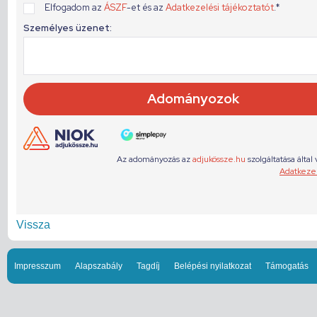
Vissza
Impresszum
Alapszabály
Tagdíj
Belépési nyilatkozat
Támogatás