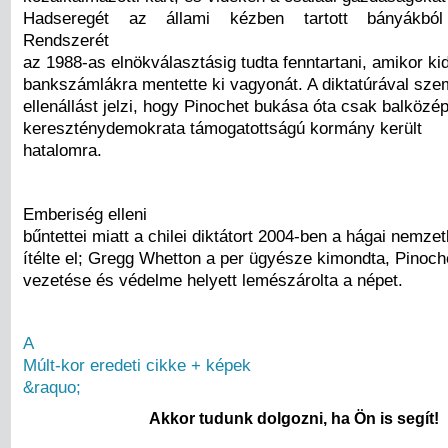
Hadseregét az állami kézben tartott bányákból f
Rendszerét
az 1988-as elnökválasztásig tudta fenntartani, amikor kide
bankszámlákra mentette ki vagyonát. A diktatúrával sze
ellenállást jelzi, hogy Pinochet bukása óta csak balközép
kereszténydemokrata támogatottságú kormány került
hatalomra.
Emberiség elleni
bűntettei miatt a chilei diktátort 2004-ben a hágai nemze
ítélte el; Gregg Whetton a per ügyésze kimondta, Pinoch
vezetése és védelme helyett lemészárolta a népet.
A
Múlt-kor eredeti cikke + képek
&raquo;
Akkor tudunk dolgozni, ha Ön is segít!