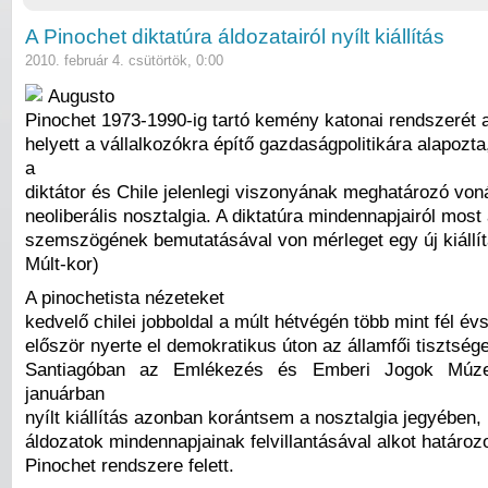
A Pinochet diktatúra áldozatairól nyílt kiállítás
2010. február 4. csütörtök, 0:00
Augusto
Pinochet 1973-1990-ig tartó kemény katonai rendszerét a
helyett a vállalkozókra építő gazdaságpolitikára alapozt
a
diktátor és Chile jelenlegi viszonyának meghatározó vo
neoliberális nosztalgia. A diktatúra mindennapjairól most
szemszögének bemutatásával von mérleget egy új kiállít
Múlt-kor)
A pinochetista nézeteket
kedvelő chilei jobboldal a múlt hétvégén több mint fél é
először nyerte el demokratikus úton az államfői tisztsége
Santiagóban az Emlékezés és Emberi Jogok Múz
januárban
nyílt kiállítás azonban korántsem a nosztalgia jegyében
áldozatok mindennapjainak felvillantásával alkot határozo
Pinochet rendszere felett.