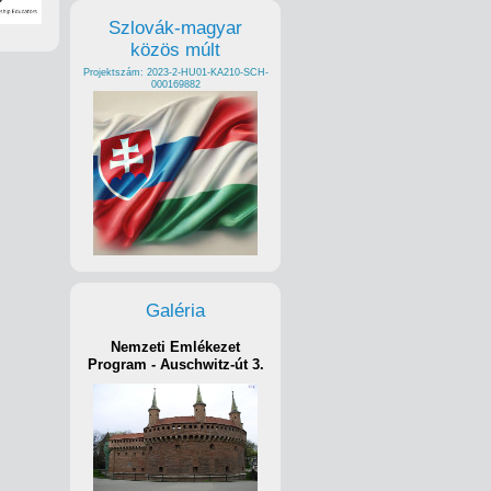
Szlovák-magyar
közös múlt
Projektszám: 2023-2-HU01-KA210-SCH-
000169882
Galéria
Nemzeti Emlékezet
Program - Auschwitz-út 3.