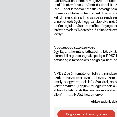
hatékonyabban lehet a meglévő munkaerőt
önálló intézmények számát és ezzel öss
PDSZ által kifogásolt másik konvergencia-
művészetoktatási intézmények finanszíroz
kell differenciálni a finanszírozás rendsze
annaklehetőségét, hogy az alapfokú művés
tanórai oglalkozások keretébe, lényegese
intézmények működtetése és finanszírozás
igényt”
A pedagógus szakszervezet
úgy látja, a kormány láthatóan a közoktat
alárendeli a gazdaságnak, pedig a PDSZ ha
gazdaság a társadalom szolgálója nem ped
A PDSZ ezért ismételten felhívja mindaz
szakszervezeteket, szakmai szervezeteke
amelyek egyetértenek kifogásaikkal, hogy 
véleményüket. „Lépjünk fel együttesen a 
abban foglalkoztatottak élet és munkakörü
ellen” – írja a PDSZ közleménye.
Akkor tudunk dolg