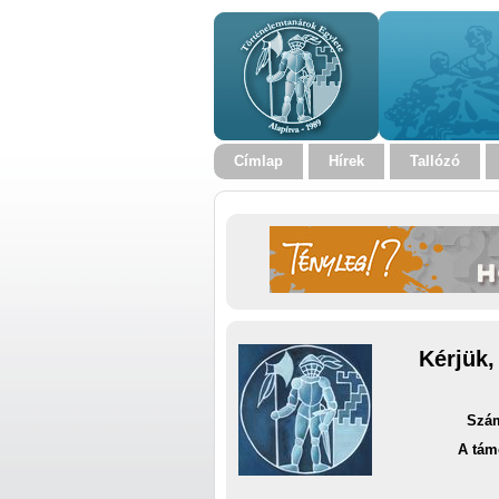
Címlap
Hírek
Tallózó
Kérjük,
Szám
A tám