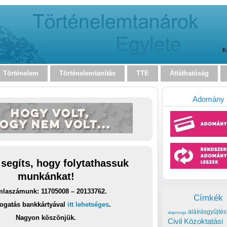
K
Történelem
Történelemtanítás
TTE
Átláthatóság
Adomány
 segíts, hogy folytathassuk
munkánkat!
laszámunk: 11705008 – 20133762.
Címkék
ogatás bankkártyával
itt lehetséges
.
aláírásgyűjtés
alapvizsga
Nagyon köszönjük.
Civil Közoktatási