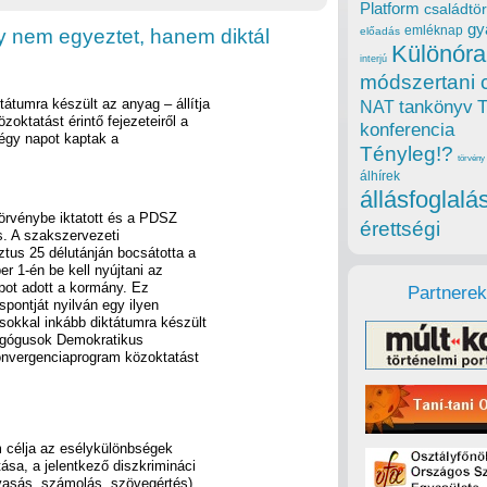
Platform
családtör
gy
emléknap
y nem egyeztet, hanem diktál
előadás
Különóra
interjú
módszertani 
tátumra készült az anyag – állítja
tankönyv
NAT
ktatást érintő fejezeteiről a
konferencia
gy napot kaptak a
Tényleg!?
törvény
álhírek
állásfoglalá
örvénybe iktatott és a PDSZ
érettségi
is. A szakszervezeti
ztus 25 délutánján bocsátotta a
 1-én be kell nyújtani az
apot adott a kormány. Ez
Partnerek
spontját nyilván egy ilyen
sokkal inkább diktátumra készült
dagógusok Demokratikus
nvergenciaprogram közoktatást
m célja az esélykülönbségek
ása, a jelentkező diszkrimináci
lvasás, számolás, szövegértés)