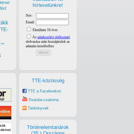
ténet
hírlevelünkre!
ász
cikk
TTE-
vita
s
TTE-közösség
TTE a Facebookon
Youtube-csatorna
Tankönyvek
Történelemtanárok
(35.) Országos