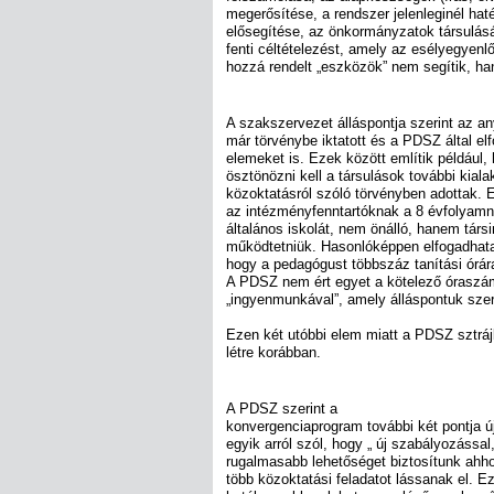
megerősítése, a rendszer jelenleginél h
elősegítése, az önkormányzatok társulás
fenti céltételezést, amely az esélyegyenlő
hozzá rendelt „eszközök” nem segítik, ha
A szakszervezet álláspontja szerint az a
már törvénybe iktatott és a PDSZ által elf
elemeket is. Ezek között említik például,
ösztönözni kell a társulások további kiala
közoktatásról szóló törvényben adottak. 
az intézményfenntartóknak a 8 évfolyam
általános iskolát, nem önálló, hanem társ
működtetniük. Hasonlóképpen elfogadhatat
hogy a pedagógust többszáz tanítási órár
A PDSZ nem ért egyet a kötelező óraszám
„ingyenmunkával”, amely álláspontuk szer
Ezen két utóbbi elem miatt a PDSZ sztráj
létre korábban.
A PDSZ szerint a
konvergenciaprogram további két pontja új
egyik arról szól, hogy „ új szabályozássa
rugalmasabb lehetőséget biztosítunk ahh
több közoktatási feladatot lássanak el. E