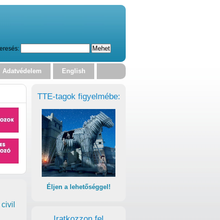
eresés:
Adatvédelem
English
TTE-tagok figyelmébe:
Éljen a lehetőséggel!
civil
Iratkozzon fel