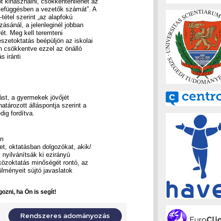
 kihasználni, csökkentenilehet az
zefüggésben a vezetők számát”. A
tétel szerint „az alapfokú
ásánál, a jelenleginél jobban
rét. Meg kell teremteni
zetoktatás beépüljön az iskolai
n csökkentve ezzel az önálló
 iránti
ást, a gyermekek jövőjét
tározott álláspontja szerint a
ig fordítva.
on
t, oktatásban dolgozókat, akik/
nyilvánítsák ki ezirányú
közoktatás minőségét rontó, az
lményeit sújtó javaslatok
ozni, ha Ön is segít!