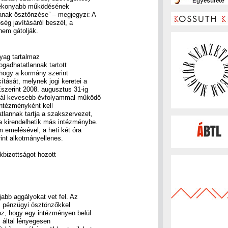
atékonyabb működésének
ának ösztönzése” – megjegyzi: A
ség javításáról beszél, a
nem gátolják.
nyag tartalmaz
ogadhatatlannak tartott
 hogy a kormány szerint
kítását, melynek jogi keretei a
Eszerint 2008. augusztus 31-ig
nál kevesebb évfolyammal működő
intézményként kell
lannak tartja a szakszervezet,
a kirendelhetik más intézménybe.
 emelésével, a heti két óra
int alkotmányellenes.
kbizottságot hozott
abb aggályokat vet fel. Az
l, pénzügyi ösztönzőkkel
oz, hogy egy intézményen belül
z által lényegesen