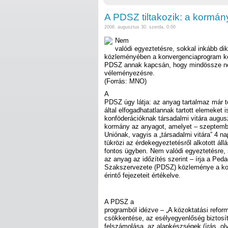
A PDSZ tiltakozik: a kormán
2006. augusztus 30. szerda, 0:00
Nem
valódi egyeztetésre, sokkal inkább dik
közleményében a konvergenciaprogram közo
PDSZ annak kapcsán, hogy mindössze né
véleményezésre.
(Forrás: MNO)
A
PDSZ úgy látja: az anyag tartalmaz már t
által elfogadhatatlannak tartott elemeket 
konföderációknak társadalmi vitára augus
kormány az anyagot, amelyet – szeptember
Uniónak, vagyis a „társadalmi vitára” 4 n
tükrözi az érdekegyeztetésről alkotott állá
fontos ügyben. Nem valódi egyeztetésre, 
az anyag az időzítés szerint – írja a Pe
Szakszervezete (PDSZ) közleménye a ko
érintő fejezeteit értékelve.
A PDSZ a
programból idézve – „A közoktatási refor
csökkentése, az esélyegyenlőség biztosít
felszámolása, az alapkészségek (írás, o