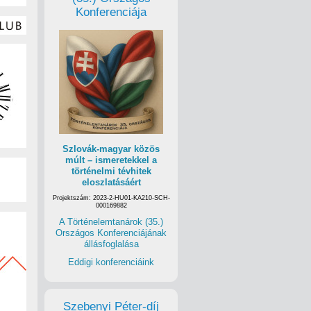
Konferenciája
Szlovák-magyar közös
múlt – ismeretekkel a
történelmi tévhitek
eloszlatásáért
Projektszám: 2023-2-HU01-KA210-SCH-
000169882
A Történelemtanárok (35.)
Országos Konferenciájának
állásfoglalása
Eddigi konferenciáink
Szebenyi Péter-díj