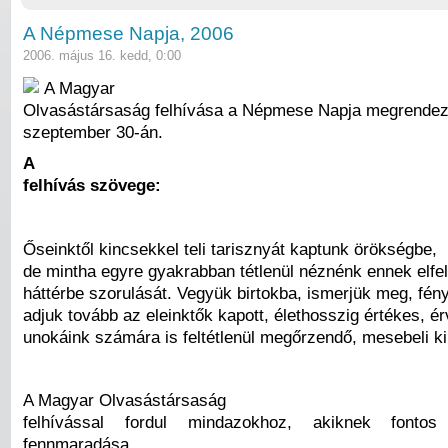
A Népmese Napja, 2006
2006. május 16. kedd, 0:00
A Magyar
Olvasástársaság felhívása a Népmese Napja megrendez
szeptember 30-án.
A
felhívás szövege:
Őseinktől kincsekkel teli tarisznyát kaptunk örökségbe,
de mintha egyre gyakrabban tétlenül néznénk ennek elfel
háttérbe szorulását. Vegyük birtokba, ismerjük meg, fény
adjuk tovább az eleinktők kapott, élethosszig értékes, é
unokáink számára is feltétlenül megőrzendő, mesebeli k
A Magyar Olvasástársaság
felhívással fordul mindazokhoz, akiknek font
fennmaradása