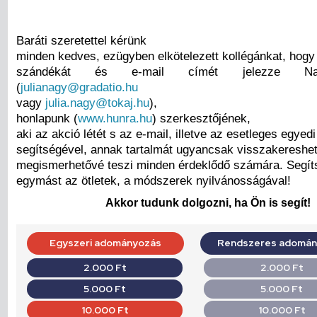
Baráti szeretettel kérünk
minden kedves, ezügyben elkötelezett kollégánkat, hogy
szándékát és e-mail címét jelezze Na
(
julianagy@gradatio.hu
vagy
julia.nagy@tokaj.hu
),
honlapunk (
www.hunra.hu
) szerkesztőjének,
aki az akció létét s az e-mail, illetve az esetleges egyed
segítségével, annak tartalmát ugyancsak visszakereshe
megismerhetővé teszi minden érdeklődő számára. Segíts
egymást az ötletek, a módszerek nyilvánosságával!
Akkor tudunk dolgozni, ha Ön is segít!