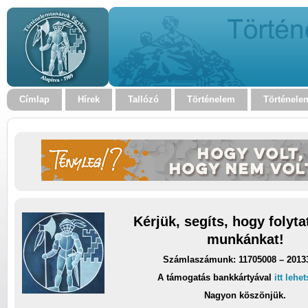
Címlap
Hírek
Tallózó
Történelem
Történele
Kérjük, segíts, hogy folyt
munkánkat!
Számlaszámunk: 11705008 – 2013
A támogatás bankkártyával
itt lehe
Nagyon köszönjük.