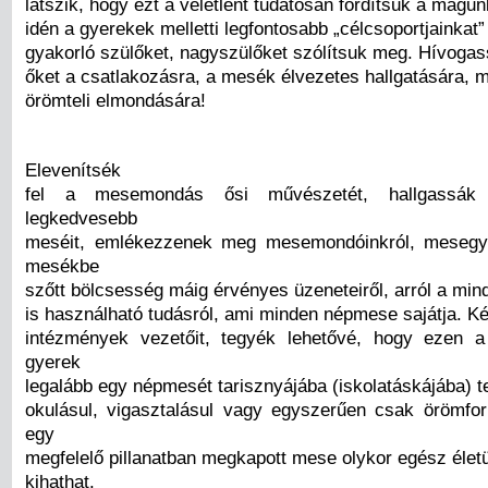
látszik, hogy ezt a véletlent tudatosan fordítsuk a magun
idén a gyerekek melletti legfontosabb „célcsoportjainkat”
gyakorló szülőket, nagyszülőket szólítsuk meg. Hívogas
őket a csatlakozásra, a mesék élvezetes hallgatására, 
örömteli elmondására!
Elevenítsék
fel a mesemondás ősi művészetét, hallgassá
legkedvesebb
meséit, emlékezzenek meg mesemondóinkról, mesegyűj
mesékbe
szőtt bölcsesség máig érvényes üzeneteiről, arról a mi
is használható tudásról, ami minden népmese sajátja. Ké
intézmények vezetőit, tegyék lehetővé, hogy ezen 
gyerek
legalább egy népmesét tarisznyájába (iskolatáskájába) 
okulásul, vigasztalásul vagy egyszerűen csak örömfor
egy
megfelelő pillanatban megkapott mese olykor egész élet
kihathat.