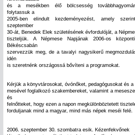
és a mesékben élő bölcsesség továbbhagyomán
folytassuk a
2005-ben elindult kezdeményezést, amely szeri
szeptember
30-át, Benedek Elek születésének évfordulóját, a Népm
tiszteljük. A Népmese Napjának 2006-os központi
Békéscsabán
szervezzük meg, de a tavalyi nagysikerű megmozdulá
idén
is szeretnénk országossá bővíteni a programokat.
Kérjük a könyvtárosokat, óvónőket, pedagógusokat és a
mesével foglalkozó szakembereket, valamint a mesesze
és
felnőtteket, hogy ezen a napon megkülönböztetett tisztele
forduljanak mind a magyar, mind más népek meséi felé.
2006. szeptember 30. szombatra esik. Kézenfekvőnek