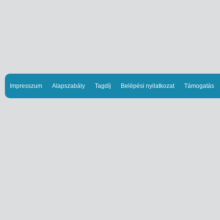
Impresszum
Alapszabály
Tagdíj
Belépési nyilatkozat
Támogatás