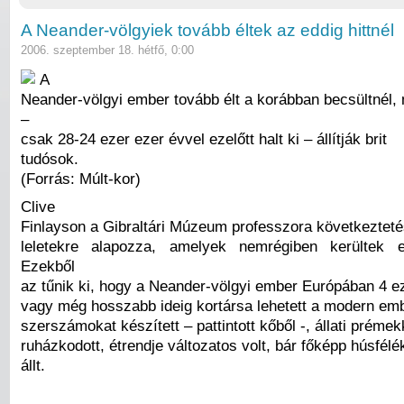
A Neander-völgyiek tovább éltek az eddig hittnél
2006. szeptember 18. hétfő, 0:00
A
Neander-völgyi ember tovább élt a korábban becsültnél,
–
csak 28-24 ezer ezer évvel ezelőtt halt ki – állítják brit
tudósok.
(Forrás: Múlt-kor)
Clive
Finlayson a Gibraltári Múzeum professzora következteté
leletekre alapozza, amelyek nemrégiben kerültek el
Ezekből
az tűnik ki, hogy a Neander-völgyi ember Európában 4 e
vagy még hosszabb ideig kortársa lehetett a modern em
szerszámokat készített – pattintott kőből -, állati prémek
ruházkodott, étrendje változatos volt, bár főképp húsfélé
állt.