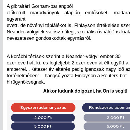
A gibraltári Gorham-barlangból
előkerült maradványok alapján emlősöket, madara
egyaránt
evett, de növényi táplálékot is. Finlayson értékelése szer
Neander-völgyiek valószínűleg „szociális őshálót” is kial
nevezetesen gondoskodtak egymásról.
A korábbi tézisek szerint a Neander-völgyi ember 30
ezer éve halt ki, és legfeljebb 2 ezer éven át élt együtt 
emberrel. „Kétezer év eltérés pedig igencsak nagy idő a
történelmében” – hangsúlyozta Finlayson a Reuters brit
hírügynökségnek.
Akkor tudunk dolgozni, ha Ön is segít!