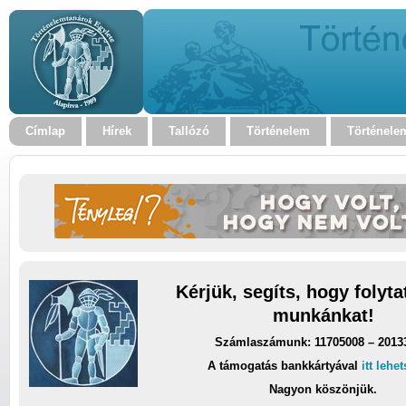
Címlap
Hírek
Tallózó
Történelem
Történele
Kérjük, segíts, hogy folyt
munkánkat!
Számlaszámunk: 11705008 – 2013
A támogatás bankkártyával
itt lehe
Nagyon köszönjük.