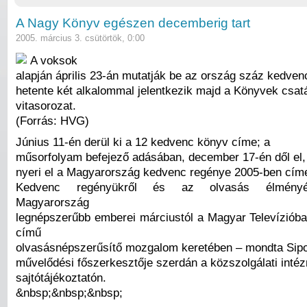
A Nagy Könyv egészen decemberig tart
2005. március 3. csütörtök, 0:00
A voksok
alapján április 23-án mutatják be az ország száz kedven
hetente két alkalommal jelentkezik majd a Könyvek csat
vitasorozat.
(Forrás: HVG)
Június 11-én derül ki a 12 kedvenc könyv címe; a
műsorfolyam befejező adásában, december 17-én dől el,
nyeri el a Magyarország kedvenc regénye 2005-ben cím
Kedvenc regényükről és az olvasás élményé
Magyarország
legnépszerűbb emberei márciustól a Magyar Televíziób
című
olvasásnépszerűsítő mozgalom keretében – mondta Sip
művelődési főszerkesztője szerdán a közszolgálati intéz
sajtótájékoztatón.
&nbsp;&nbsp;&nbsp;