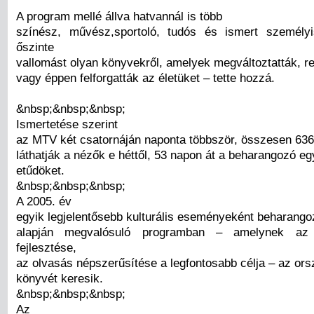
A program mellé állva hatvannál is több
színész, művész,sportoló, tudós és ismert személy
őszinte
vallomást olyan könyvekről, amelyek megváltoztatták, r
vagy éppen felforgatták az életüket – tette hozzá.
&nbsp;&nbsp;&nbsp;
Ismertetése szerint
az MTV két csatornáján naponta többször, összesen 63
láthatják a nézők e héttől, 53 napon át a beharangozó e
etűdöket.
&nbsp;&nbsp;&nbsp;
A 2005. év
egyik legjelentősebb kulturális eseményeként beharangozo
alapján megvalósuló programban – amelynek az o
fejlesztése,
az olvasás népszerűsítése a legfontosabb célja – az or
könyvét keresik.
&nbsp;&nbsp;&nbsp;
Az