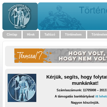
Címlap
Hírek
Tallózó
Történelem
Történele
Kérjük, segíts, hogy folyt
munkánkat!
Számlaszámunk: 11705008 – 2013
A támogatás bankkártyával
itt lehe
Nagyon köszönjük.