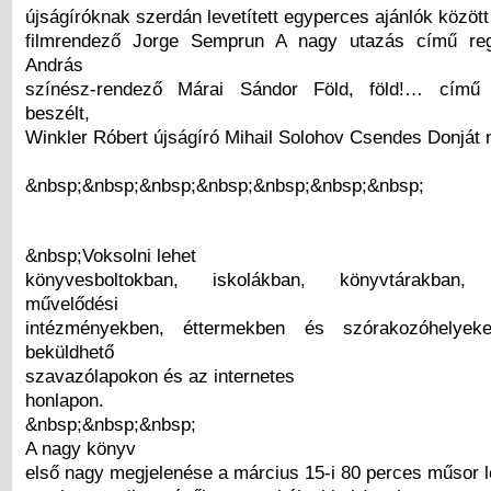
újságíróknak szerdán levetített egyperces ajánlók közöt
filmrendező Jorge Semprun A nagy utazás című regé
András
színész-rendező Márai Sándor Föld, föld!… című 
beszélt,
Winkler Róbert újságíró Mihail Solohov Csendes Donját 
&nbsp;&nbsp;&nbsp;&nbsp;&nbsp;&nbsp;&nbsp;
&nbsp;Voksolni lehet
könyvesboltokban, iskolákban, könyvtárakban, 
művelődési
intézményekben, éttermekben és szórakozóhelyeke
beküldhető
szavazólapokon és az internetes
honlapon.
&nbsp;&nbsp;&nbsp;
A nagy könyv
első nagy megjelenése a március 15-i 80 perces műsor 