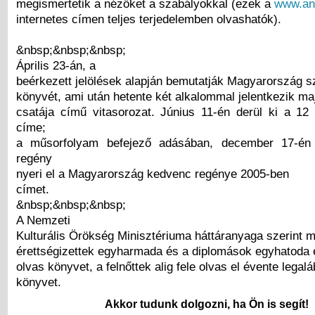
megismertetik a nézőket a szabályokkal (ezek a
www.an
internetes címen teljes terjedelemben olvashatók).
&nbsp;&nbsp;&nbsp;
Április 23-án, a
beérkezett jelölések alapján bemutatják Magyarország 
könyvét, ami után hetente két alkalommal jelentkezik m
csatája című vitasorozat. Június 11-én derül ki a 1
címe;
a műsorfolyam befejező adásában, december 17-én 
regény
nyeri el a Magyarország kedvenc regénye 2005-ben
címet.
&nbsp;&nbsp;&nbsp;
A Nemzeti
Kulturális Örökség Minisztériuma háttáranyaga szerint 
érettségizettek egyharmada és a diplomások egyhatoda 
olvas könyvet, a felnőttek alig fele olvas el évente legal
könyvet.
Akkor tudunk dolgozni, ha Ön is segít!