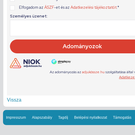
Vissza
Impresszum
Alapszabály
Tagdíj
Belépési nyilatkozat
Támogatás