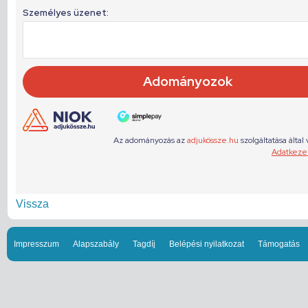
Vissza
Impresszum
Alapszabály
Tagdíj
Belépési nyilatkozat
Támogatás