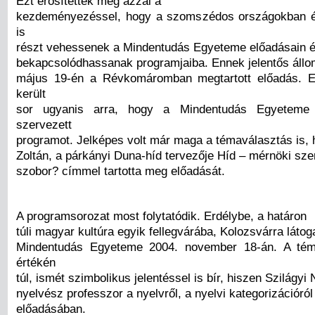
Ezt erősítették meg azzal a
kezdeményezéssel, hogy a szomszédos országokban él
is
részt vehessenek a Mindentudás Egyeteme előadásain 
bekapcsolódhassanak programjaiba. Ennek jelentős állo
május 19-én a Révkomáromban megtartott előadás. E
került
sor ugyanis arra, hogy a Mindentudás Egyeteme 
szervezett
programot. Jelképes volt már maga a témaválasztás is,
Zoltán, a párkányi Duna-híd tervezője Híd – mérnöki sz
szobor? címmel tartotta meg előadását.
A programsorozat most folytatódik. Erdélybe, a határon
túli magyar kultúra egyik fellegvárába, Kolozsvárra látog
Mindentudás Egyeteme 2004. november 18-án. A té
értékén
túl, ismét szimbolikus jelentéssel is bír, hiszen Szilágyi
nyelvész professzor a nyelvről, a nyelvi kategorizációró
előadásában.