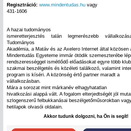
Regisztráció:
www.mindentudas.hu
vagy
431-1606
A hazai tudományos
ismeretterjesztés talán legmerészebb vállalkoz
Tudományos
Akadémia, a Matáv és az Axelero Internet által közösen a
Mindentudás Egyeteme immár ötödik szemeszterébe lépet
rendszerességgel ismétlődő előadásokat egyre több klu
szakmai beszélgetés és közéleti találkozó, valamint inte
program is kíséri. A közönség értő partner maradt a
vállalkozásban.
Mára a sorozat mint márkanév elhagyhatatlan
hivatkozási alappá vált. A fogalom elterjedtségét jól muta
szlogenszerű felbukkanásai beszélgetőműsorokban vagy
hetilapok olvasói oldalain.
Akkor tudunk dolgozni, ha Ön is segít!