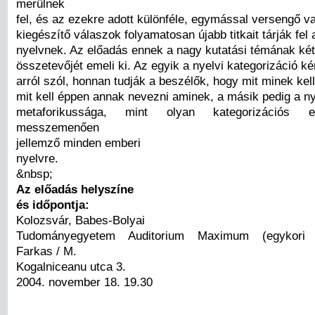
merülnek
fel, és az ezekre adott különféle, egymással versengő 
kiegészítő válaszok folyamatosan újabb titkait tárják fel
nyelvnek. Az előadás ennek a nagy kutatási témának két
összetevőjét emeli ki. Az egyik a nyelvi kategorizáció k
arról szól, honnan tudják a beszélők, hogy mit minek kel
mit kell éppen annak nevezni aminek, a másik pedig a n
metaforikussága, mint olyan kategorizációs e
messzemenően
jellemző minden emberi
nyelvre.
&nbsp;
Az előadás helyszíne
és időpontja:
Kolozsvár, Babes-Bolyai
Tudományegyetem Auditorium Maximum (egykori K
Farkas / M.
Kogalniceanu utca 3.
2004. november 18. 19.30