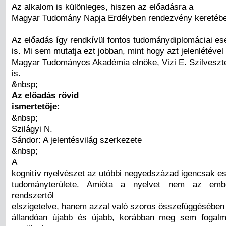
Az alkalom is különleges, hiszen az előadásra a
Magyar Tudomány Napja Erdélyben rendezvény keretében
Az előadás így rendkívül fontos tudománydiplomáciai e
is. Mi sem mutatja ezt jobban, mint hogy azt jelenlétével 
Magyar Tudományos Akadémia elnöke, Vizi E. Szilveszt
is.
&nbsp;
Az előadás rövid
ismertetője
:
&nbsp;
Szilágyi N.
Sándor: A jelentésvilág szerkezete
&nbsp;
A
kognitív nyelvészet az utóbbi negyedszázad igencsak 
tudományterülete. Amióta a nyelvet nem az emb
rendszertől
elszigetelve, hanem azzal való szoros összefüggésében 
állandóan újabb és újabb, korábban meg sem fogalm