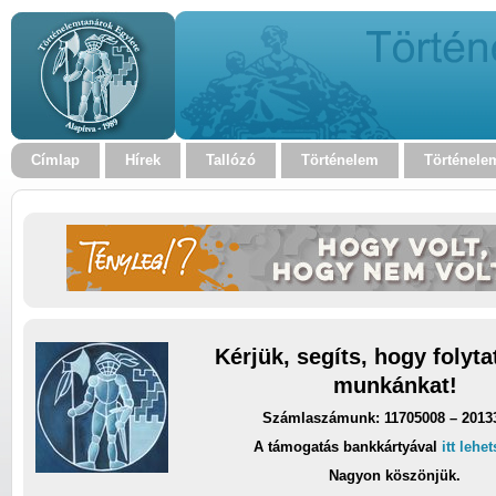
Címlap
Hírek
Tallózó
Történelem
Történele
Kérjük, segíts, hogy folyt
munkánkat!
Számlaszámunk: 11705008 – 2013
A támogatás bankkártyával
itt lehe
Nagyon köszönjük.