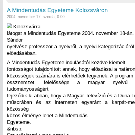
A Mindentudás Egyeteme Kolozsváron
2004. november 17. szerda, 0:00
Kolozsvárra
látogat a Mindentudás Egyeteme 2004. november 18-án. 
Sándor
nyelvész professzor a nyelvről, a nyelvi kategorizációró
előadásában.
A Mindentudás Egyeteme indulásától kezdve kiemelt
fontosságot tulajdonított annak, hogy előadásai a határon
közösségek számára is elérhetőek legyenek. A program 
össznemzeti felelőssége a magyar nyelvű k
tudományosságért
fejeződik ki abban, hogy a Magyar Televízió és a Duna T
műsorában és az interneten egyaránt a kárpát-me
közösség
közös élménye lehet a Mindentudás
Egyeteme.
&nbsp;