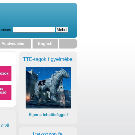
eresés:
Adatvédelem
English
TTE-tagok figyelmébe:
Éljen a lehetőséggel!
civil
Iratkozzon fel