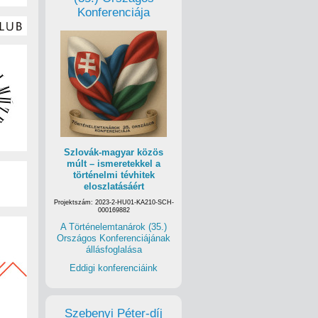
Konferenciája
Szlovák-magyar közös
múlt – ismeretekkel a
történelmi tévhitek
eloszlatásáért
Projektszám: 2023-2-HU01-KA210-SCH-
000169882
A Történelemtanárok (35.)
Országos Konferenciájának
állásfoglalása
Eddigi konferenciáink
Szebenyi Péter-díj