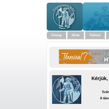
Címlap
Hírek
Tallózó
Kérjük,
Szám
A tám