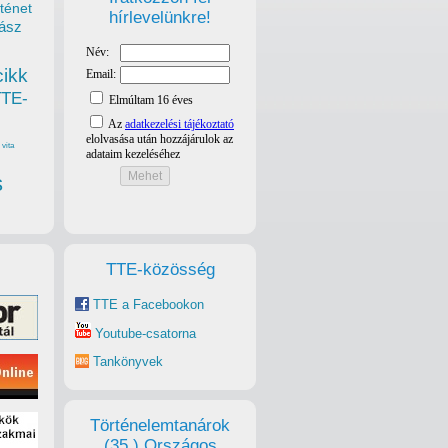
ténet
hírlevelünkre!
ász
cikk
TTE-
vita
s
TTE-közösség
TTE a Facebookon
Youtube-csatorna
Tankönyvek
Történelemtanárok
(35.) Országos