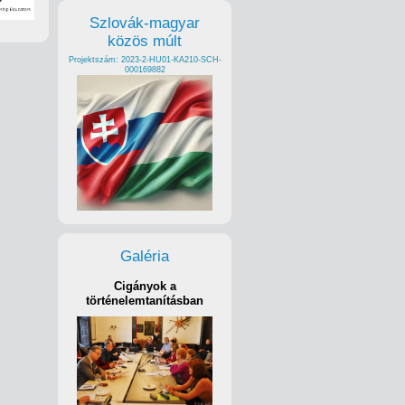
Szlovák-magyar
közös múlt
Projektszám: 2023-2-HU01-KA210-SCH-
000169882
Galéria
Cigányok a
történelemtanításban