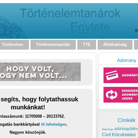
K
Történelem
Történelemtanítás
TTE
Átláthatóság
Adomány
 segíts, hogy folytathassuk
munkánkat!
laszámunk: 11705008 – 20133762.
Címkék
ogatás bankkártyával
itt lehetséges
.
aláírásgyűjtés
alapvizsga
Nagyon köszönjük.
Civil Közoktatási