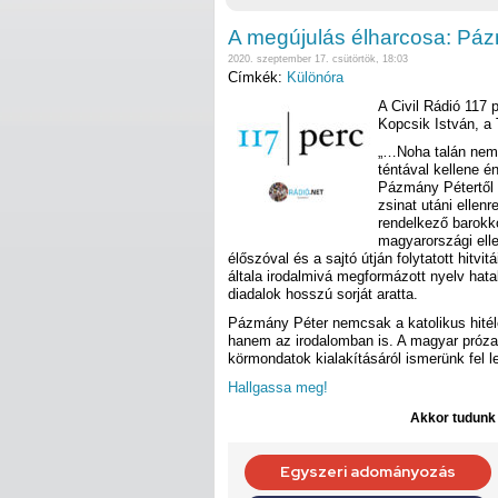
A megújulás élharcosa: Pá
2020. szeptember 17. csütörtök, 18:03
Címkék:
Különóra
A Civil Rádió 117
Kopcsik István, a 
„…Noha talán nem 
téntával kellene é
Pázmány Pétertől (
zsinat utáni ellen
rendelkező barokko
magyarországi elle
élőszóval és a sajtó útján folytatott hit
általa irodalmivá megformázott nyelv hatal
diadalok hosszú sorját aratta.
Pázmány Péter nemcsak a katolikus hitél
hanem az irodalomban is. A magyar próza 
körmondatok kialakításáról ismerünk fel l
Hallgassa meg!
Akkor tudunk d