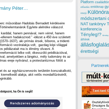
Platform
családtör
gy
emléknap
zmány Péter…
előadás
Különóra
interjú
módszertani 
 perc műsorában Hadobás Bernadett kérdéseire
tankönyv
NAT
Történelemtanárok Egylete alelnöke válaszol.
konferencia
karddal, hanem pennával, nem vérrel, hanem
Tényleg!?
törvény
n-ellenem hadakoznod.” -idézet a 450 éve született
álhírek
1570–1637), aki prímás érsek, bíboros, a tridenti
állásfoglalá
reformáció vezéralakja volt, gazdag képi világgal
s példázatait ma is élmény olvasni. A
érettségi
nreformáció lelke volt; ékesszóló prédikációival,
vitáival, amelyekben a lángész, mély tudomány és az
mas ereje nyilvánul, a protestantizmus fölött a
Partnerek
et és az egyházszervezés területén korszakalkotó,
kiemelkedő alakja, akit velős mondatfűzéséről,
eginkább.
olgozni, ha Ön is segít!