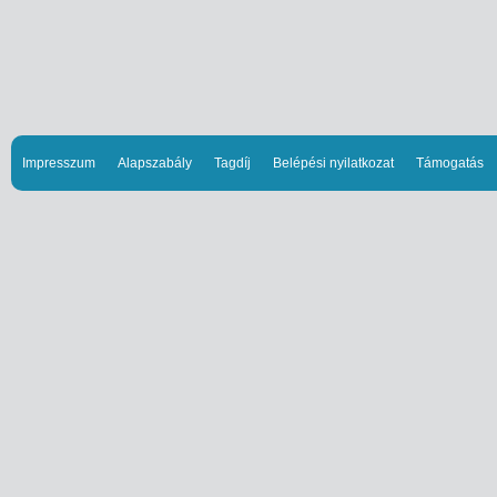
Impresszum
Alapszabály
Tagdíj
Belépési nyilatkozat
Támogatás