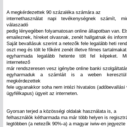
A megkérdezettek 90 százaléka számára az
internethasználat napi tevékenységnek számít, m
válaszadó
pedig lényegében folyamatosan online állapotban van. E
emaileznek, híreket olvasnak, zenét hallgatnak és infor
Saját bevallásuk szerint a netezők fele legalább heti re
oszt meg és tölt le főként zenét illetve filmes tartalmakat
egyharmada legalább hetente tölt fel képeket. M
internetező
már rendszeresen vesz igénybe online banki szolgáltatá
egyharmaduk a számláit is a weben keresztül
megkérdezettek
fele ugyanakkor soha nem intézi hivatalos (adóbevallás
ügyfélkapus) ügyeit az interneten.
Gyorsan terjed a közösségi oldalak használata is, a
felhasználók kétharmada ma már több helyen is regisztrá
legtöbben (a netezők 90%-a) a magyar iwiw-en jegyezte b