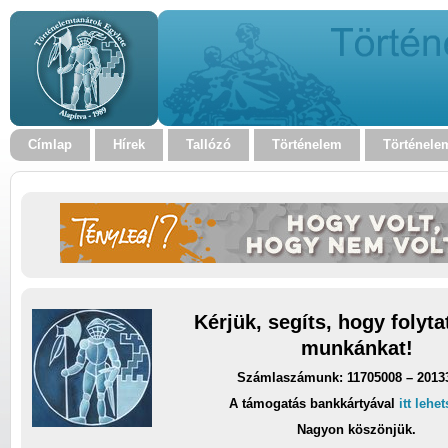
Címlap
Hírek
Tallózó
Történelem
Történele
Kérjük, segíts, hogy folyt
munkánkat!
Számlaszámunk: 11705008 – 2013
A támogatás bankkártyával
itt lehe
Nagyon köszönjük.