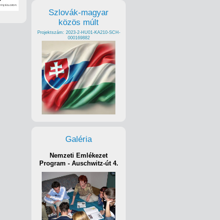
Szlovák-magyar
közös múlt
Projektszám: 2023-2-HU01-KA210-SCH-
000169882
Galéria
Nemzeti Emlékezet
Program - Auschwitz-út 4.