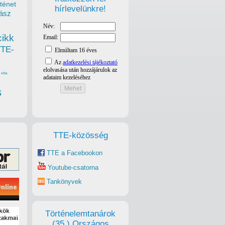
ténet
hírlevelünkre!
ász
cikk
TTE-
vita
s
TTE-közösség
TTE a Facebookon
Youtube-csatorna
Tankönyvek
Történelemtanárok
(35.) Országos