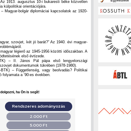
Az 1913. augusztus 10-i bukaresti béke közvetlen
 külpolitikai orientációjára.
– Magyar-bolgár diplomáciai kapcsolatok az 1920-
agyar, szovjet, két jó barát?” Az 1940. évi magyar-
roblémájáról.
magyar légierő az 1945-1956 közötti időszakban. A
ödtetésének első évtizede.
BTK) – II. János Pál pápa első lengyelországi
a szovjet dokumentumok tükrében (1978-1980).
BTK) – Függetlenség, vagy beolvadás? Politikai
ió folyamata a ’90-es években.
olgozni, ha Ön is segít!