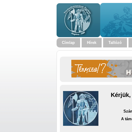
Címlap
Hírek
Tallózó
Kérjük,
Szám
A tám