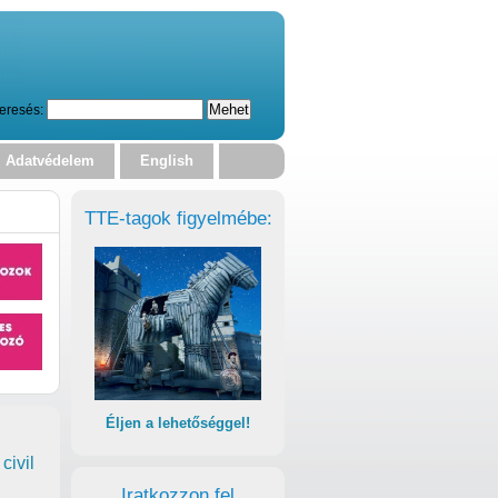
eresés:
Adatvédelem
English
TTE-tagok figyelmébe:
Éljen a lehetőséggel!
civil
Iratkozzon fel