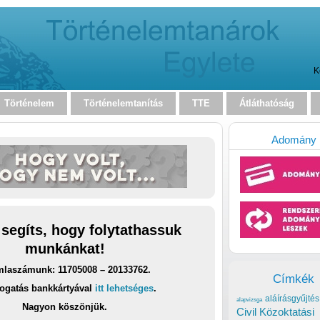
K
Történelem
Történelemtanítás
TTE
Átláthatóság
Adomány
 segíts, hogy folytathassuk
munkánkat!
laszámunk: 11705008 – 20133762.
Címkék
ogatás bankkártyával
itt lehetséges
.
aláírásgyűjtés
alapvizsga
Nagyon köszönjük.
Civil Közoktatási