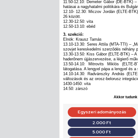
11.50-12.10: Demeter Gábor (DE-BTK) – 
hatásai a nagyhatalmi politikára és Bulgária
12.10- 12.30: Miczov Jordán (ELTE-BTK) 
26 között.
12.30-12.50: vita
12.50-13.10: ebéd
3. szekció:
Elnök: Krausz Tamás
13.10-13.30: Seres Attila (MTA-TTI) – „M
szovjet kereskedelmi szerződés néhány p
13.30-13.50: Kiss Gábor (ELTE-BTK) – A 
haderőnem újjászervezése, a légierő műk
13.50-14.10: Mitrovits Miklós (ELTE-
látogatása. A lengyel pápa a lengyel és 
14.10-14.30: Radvánszky András (ELTE-
változások és az orosz-belorusz integrác
1430-1450: vita
14.50: zárszó
Akkor tudunk d