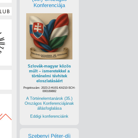
Konferenciája
Szlovák-magyar közös
múlt – ismeretekkel a
történelmi tévhitek
eloszlatásáért
Projektszám: 2023-2-HU01-KA210-SCH-
000169882
A Történelemtanárok (35.)
Országos Konferenciájának
állásfoglalása
Eddigi konferenciáink
Szebenyi Péter-díj