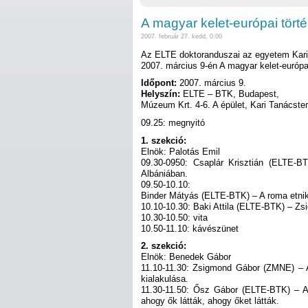
A magyar kelet-európai történ
2007. február 27. kedd, 0:00
Az ELTE doktoranduszai az egyetem Kari
2007. március 9-én A magyar kelet-európai
Időpont:
2007. március 9.
Helyszín:
ELTE – BTK, Budapest,
Múzeum Krt. 4-6. A épület, Kari Tanácste
09.25: megnyitó
1. szekció:
Elnök: Palotás Emil
09.30-0950: Csaplár Krisztián (ELTE-
Albániában.
09.50-10.10:
Binder Mátyás (ELTE-BTK) – A roma etnika
10.10-10.30: Baki Attila (ELTE-BTK) – Zs
10.30-10.50: vita
10.50-11.10: kávészünet
2. szekció:
Elnök: Benedek Gábor
11.10-11.30: Zsigmond Gábor (ZMNE) – A
kialakulása.
11.30-11.50: Ősz Gábor (ELTE-BTK) – A
ahogy ők látták, ahogy őket látták.