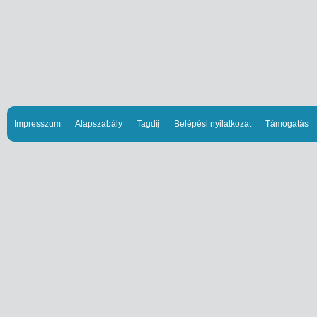
Impresszum
Alapszabály
Tagdíj
Belépési nyilatkozat
Támogatás