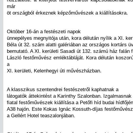
már
öt országból érkeznek képzőművészek a kiállításokra.
Október 16-án a festészeti napok
ünnepélyes megnyitója után, kora délután nyílik a XI. ker
Béla út 32. szám alatti galériában az országos kortárs ü
bemutató. A XI. kerületi Sasadi út 132. számú ház falán 
László festőművész emléktábláját. Kora délután koszorú
a
XI. kerületi, Kelenhegyi úti művészházban.
A klasszikus szentendrei festészetről kaphatnak a
látogatók áttekintést a Karinthy Szalonban. Izgalmasnak 
fiatal festőművészek kiállítása a Petőfi híd budai hídfőj
A38 hajón. Este Kokas Ignác Kossuth-díjas festőművész k
a Gellért Hotel teaszalonjában.