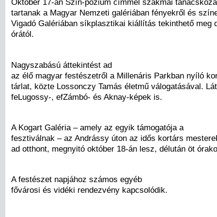
Október 17-án Szín-pózium címmel szakmai tanácskozá
tartanak a Magyar Nemzeti galériában fényekről és színe
Vigadó Galériában síkplasztikai kiállítás tekinthető meg 
órától.
Nagyszabású áttekintést ad
az élő magyar festészetről a Millenáris Parkban nyíló kor
tárlat, közte Lossonczy Tamás életmű válogatásával. Lá
feLugossy-, efZámbó- és Aknay-képek is.
A Kogart Galéria – amely az egyik támogatója a
fesztiválnak – az Andrássy úton az idős kortárs mesterek
ad otthont, megnyitó október 18-án lesz, délután öt órako
A festészet napjához számos egyéb
fővárosi és vidéki rendezvény kapcsolódik.