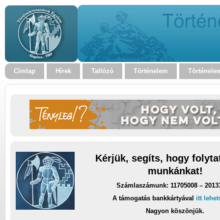
Címlap
Hírek
Tallózó
Történelem
Történele
Kérjük, segíts, hogy folyt
munkánkat!
Számlaszámunk: 11705008 – 2013
A támogatás bankkártyával
itt lehe
Nagyon köszönjük.