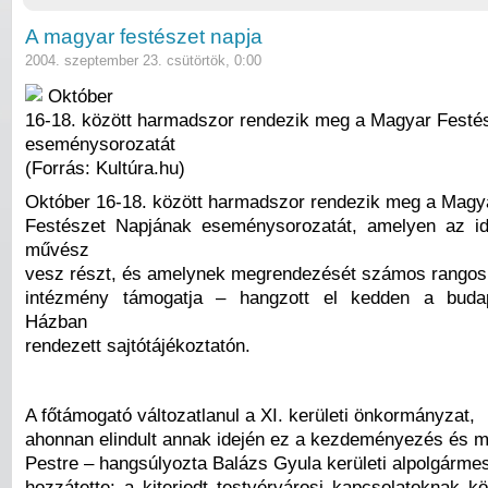
A magyar festészet napja
2004. szeptember 23. csütörtök, 0:00
Október
16-18. között harmadszor rendezik meg a Magyar Festé
eseménysorozatát
(Forrás: Kultúra.hu)
Október 16-18. között harmadszor rendezik meg a Magy
Festészet Napjának eseménysorozatát, amelyen az id
művész
vesz részt, és amelynek megrendezését számos rangos
intézmény támogatja – hangzott el kedden a bud
Házban
rendezett sajtótájékoztatón.
A főtámogató változatlanul a XI. kerületi önkormányzat,
ahonnan elindult annak idején ez a kezdeményezés és m
Pestre – hangsúlyozta Balázs Gyula kerületi alpolgármes
hozzátette: a kiterjedt testvérvárosi kapcsolatoknak 