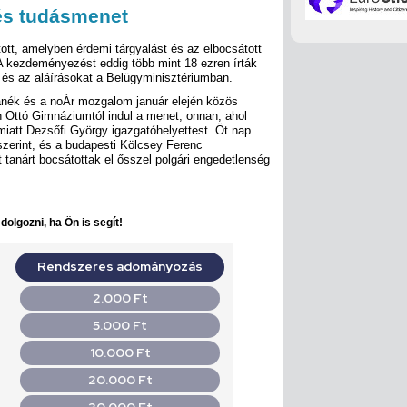
 és tudásmenet
tott, amelyben érdemi tárgyalást és az elbocsátott
A kezdeményezést eddig több mint 18 ezren írták
t és az aláírásokat a Belügyminisztériumban.
nék és a noÁr mozgalom január elején közös
 Ottó Gimnáziumtól indul a menet, onnan, ahol
 miatt Dezsőfi György igazgatóhelyettest. Öt nap
 szerint, és a budapesti Kölcsey Ferenc
anárt bocsátottak el ősszel polgári engedetlenség
olgozni, ha Ön is segít!