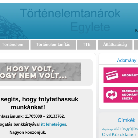
K
Történelem
Történelemtanítás
TTE
Átláthatóság
Adomány
 segíts, hogy folytathassuk
munkánkat!
laszámunk: 11705008 – 20133762.
Címkék
ogatás bankkártyával
itt lehetséges
.
aláírásgyűjtés
alapvizsga
Nagyon köszönjük.
Civil Közoktatási