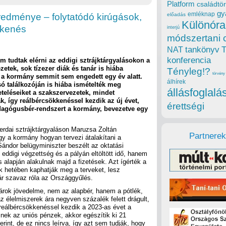
Platform
családtör
gy
emléknap
eredménye – folytatódó kirúgások,
előadás
Különóra
kkenés
interjú
módszertani 
tankönyv
NAT
konferencia
 tudtak elérni az eddigi sztrájktárgyalásokon a
zetek, sok tízezer diák és tanár is hiába
Tényleg!?
törvény
t, a kormány semmit sem engedett egy év alatt.
álhírek
só találkozóján is hiába ismételték meg
állásfoglalá
eteléseiket a szakszervezetek, mindet
ák, így reálbércsökkenéssel kezdik az új évet,
érettségi
pedagógusbér-rendszert a kormány, bevezetve egy
rdai sztrájktárgyaláson Maruzsa Zoltán
Partnerek
ogy a kormány hogyan tervezi átalakítani a
Sándor belügyminiszter beszélt az oktatási
eddigi végzettség és a pályán eltöltött idő, hanem
alapján alakulnak majd a fizetések. Azt ígérték a
 hetében kaphatják meg a terveket, lesz
ár szavaz róla az Országgyűlés.
nárok jövedelme, nem az alapbér, hanem a pótlék,
az élelmiszerek ára negyven százalék felett drágult,
reálbércsökkenéssel kezdik a 2023-as évet a
nek az uniós pénzek, akkor egészítik ki 21
rint, de ez nincs leírva, így azt sem tudják, hogy