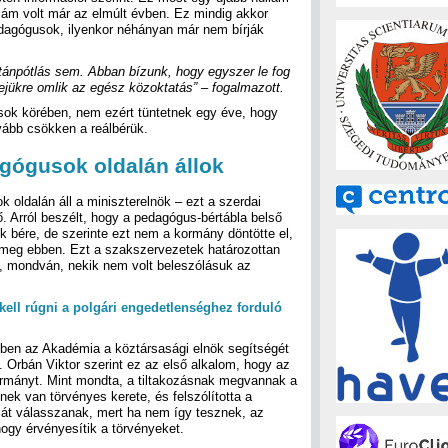
llám volt már az elmúlt évben. Ez mindig akkor
edagógusok, ilyenkor néhányan már nem bírják
tánpótlás sem. Abban bízunk, hogy egyszer le fog
fejükre omlik az egész közoktatás”
–​
fogalmazott.
sok körében, nem ezért tüntetnek egy éve, hogy
vább csökken a reálbérük.
agógusok oldalán állok
 oldalán áll a miniszterelnök – ezt a szerdai
 Arról beszélt, hogy a pedagógus-bértábla belső
k bére, de szerinte ezt nem a kormány döntötte el,
meg ebben. Ezt a szakszervezetek határozottan
, mondván, nekik nem volt beleszólásuk az
 kell rúgni a polgári engedetlenséghez forduló
yben az Akadémia a köztársasági elnök segítségét
e. Orbán Viktor szerint ez az első alkalom, hogy az
 kormányt. Mint mondta, a tiltakozásnak megvannak a
nek van törvényes kerete, és felszólította a
rmát válasszanak, mert ha nem így tesznek, az
ogy érvényesítik a törvényeket.