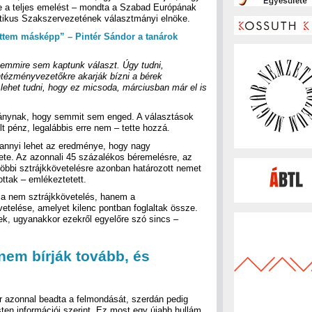
e a teljes emelést – mondta a Szabad Európának
ikus Szakszervezetének választmányi elnöke.
ttem másképp” – Pintér Sándor a tanárok
 semmire sem kaptunk választ. Úgy tudni,
ntézményvezetőkre akarják bízni a bérek
lehet tudni, hogy ez micsoda, márciusban már el is
mánynak, hogy semmit sem enged. A választások
t pénz, legalábbis erre nem – tette hozzá.
k annyi lehet az eredménye, hogy nagy
ete. Az azonnali 45 százalékos béremelésre, az
bbi sztrájkkövetelésre azonban határozott nemet
ttak – emlékeztetett.
sa nem sztrájkkövetelés, hanem a
etelése, amelyet kilenc pontban foglaltak össze.
ek, ugyanakkor ezekről egyelőre szó sincs –
nem bírják tovább, és
ár azonnal beadta a felmondását, szerdán pedig
ten információi szerint. Ez most egy újabb hullám