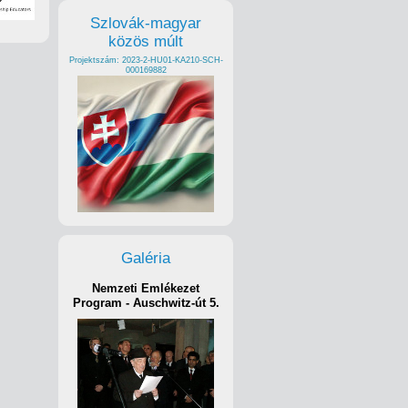
Szlovák-magyar
közös múlt
Projektszám: 2023-2-HU01-KA210-SCH-
000169882
Galéria
Nemzeti Emlékezet
Program - Auschwitz-út 5.