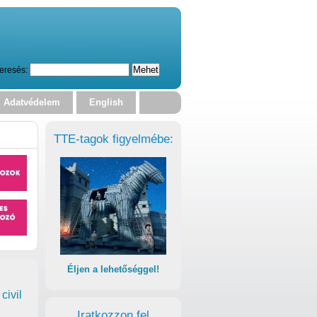
eresés:
Adatvédelem
English
TTE-tagok figyelmébe:
Éljen a lehetőséggel!
civil
Iratkozzon fel