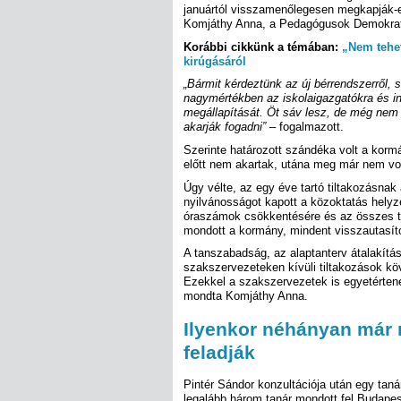
januártól visszamenőlegesen megkapják-
Komjáthy Anna, a Pedagógusok Demokrat
Korábbi cikkünk a témában:
„Nem tehe
kirúgásáról
„Bármit kérdeztünk az új bérrendszerről,
nagymértékben az iskolaigazgatókra és i
megállapítását. Öt sáv lesz, de még nem 
akarják fogadni”
– fogalmazott.
Szerinte határozott szándéka volt a kor
előtt nem akartak, utána meg már nem vol
Úgy vélte, az egy éve tartó tiltakozásna
nyilvánosságot kapott a közoktatás helyz
óraszámok csökkentésére és az összes tö
mondott a kormány, mindent visszautasíto
A tanszabadság, az alaptanterv átalakítá
szakszervezeteken kívüli tiltakozások köv
Ezekkel a szakszervezetek is egyetérten
mondta Komjáthy Anna.
Ilyenkor néhányan már 
feladják
Pintér Sándor konzultációja után egy tan
legalább három tanár mondott fel Budapes