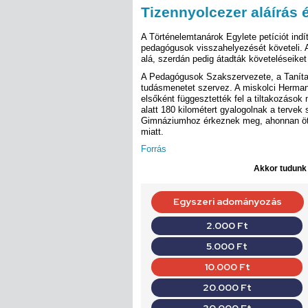
Tizennyolcezer aláírás
A Történelemtanárok Egylete petíciót indí
pedagógusok visszahelyezését követeli. 
alá, szerdán pedig átadták követeléseike
A Pedagógusok Szakszervezete, a Taníta
tudásmenetet szervez. A miskolci Herman
elsőként függesztették fel a tiltakozások
alatt 180 kilométert gyalogolnak a tervek
Gimnáziumhoz érkeznek meg, ahonnan öt t
miatt.
Forrás
Akkor tudunk d