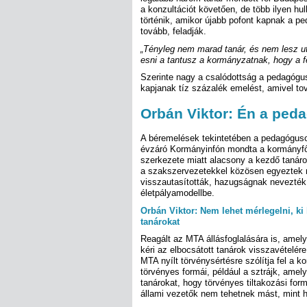
a konzultációt követően, de több ilyen hu
történik, amikor újabb pofont kapnak a p
tovább, feladják.
„
Tényleg nem marad tanár, és nem lesz u
esni a tantusz a kormányzatnak, hogy a 
Szerinte nagy a csalódottság a pedagógu
kapjanak tíz százalék emelést, amivel to
Orbán Viktor: Én a ped
A béremelések tekintetében a pedagógusok
évzáró Kormányinfón mondta a kormányfő.
szerkezete miatt alacsony a kezdő tanáro
a szakszervezetekkel közösen egyeztek 
visszautasították, hazugságnak nevezték
életpályamodellbe.
Orbán Viktor: Nem lehet mérlegelni, ki
tanárokat
Reagált az MTA állásfoglalására is, amel
kéri az elbocsátott tanárok visszavételér
MTA nyílt törvénysértésre szólítja fel a
törvényes formái, például a sztrájk, amely
tanárokat, hogy törvényes tiltakozási fo
állami vezetők nem tehetnek mást, mint h