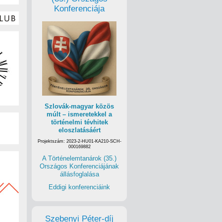
Konferenciája
Szlovák-magyar közös
múlt – ismeretekkel a
történelmi tévhitek
eloszlatásáért
Projektszám: 2023-2-HU01-KA210-SCH-
000169882
A Történelemtanárok (35.)
Országos Konferenciájának
állásfoglalása
Eddigi konferenciáink
Szebenyi Péter-díj