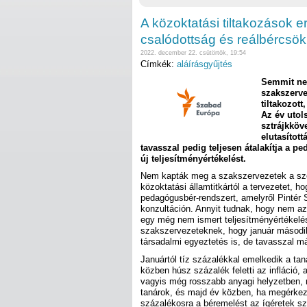
A közoktatási tiltakozások 
csalódottság és reálbércsö
2022. december 22. csütörtök, 19:54
Címkék:
aláírásgyűjtés
Semmit nem
szakszerve
tiltakozot
Az év utol
sztrájkköv
elutasított
tavasszal pedig teljesen átalakítja a 
új teljesítményértékelést.
Nem kapták meg a szakszervezetek a sze
közoktatási államtitkártól a tervezetet, h
pedagógusbér-rendszert, amelyről Pintér 
konzultáción. Annyit tudnak, hogy nem az 
egy még nem ismert teljesítményértékelés 
szakszervezeteknek, hogy január második
társadalmi egyeztetés is, de tavasszal m
Januártól tíz százalékkal emelkedik a ta
közben húsz százalék feletti az infláció, 
vagyis még rosszabb anyagi helyzetben, 
tanárok, és majd év közben, ha megérkez
százalékosra a béremelést az ígéretek sze