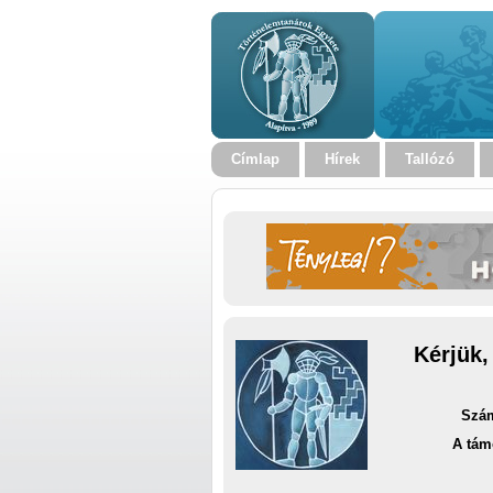
Címlap
Hírek
Tallózó
Kérjük,
Szám
A tám