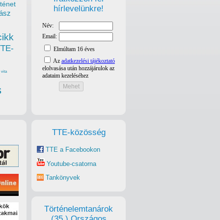
ténet
hírlevelünkre!
ász
cikk
TTE-
vita
s
TTE-közösség
TTE a Facebookon
Youtube-csatorna
Tankönyvek
Történelemtanárok
(35.) Országos