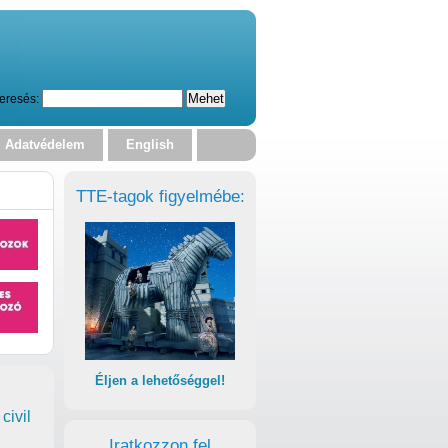
eresés:
Adatvédelem
English
TTE-tagok figyelmébe:
Éljen a lehetőséggel!
civil
Iratkozzon fel