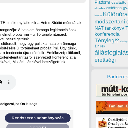
Platform
családtör
gy
emléknap
előadás
Különóra
interjú
módszertani 
 TTE elnöke nyilatkozik a Hetes Stúdió műsorának
tankönyv
NAT
rangozója: A hatalom önmaga legitimációjának
konferencia
ténelmet próbál írni – a Történelemtanárok
vel beszélgettünk.
Tényleg!?
törvény
előfordult, hogy egy politikai hatalom önmaga
álhírek
ősítésére új történelmet próbált írni. Úgy tűnik,
állásfoglalá
a tendencia újra erősödik. Emlékezetpolitikáról,
 történelemtanításról szervezett konferenciát a
érettségi
kével, Miklósi Lászlóval beszélgettünk.
Partnerek
olgozni, ha Ön is segít!