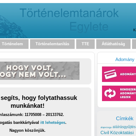
K
Történelem
Történelemtanítás
TTE
Átláthatóság
Adomány
 segíts, hogy folytathassuk
munkánkat!
laszámunk: 11705008 – 20133762.
Címkék
ogatás bankkártyával
itt lehetséges
.
aláírásgyűjtés
alapvizsga
Nagyon köszönjük.
Civil Közoktatási