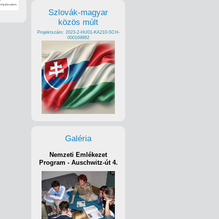
Szlovák-magyar
közös múlt
Projektszám: 2023-2-HU01-KA210-SCH-
000169882
Galéria
Nemzeti Emlékezet
Program - Auschwitz-út 4.