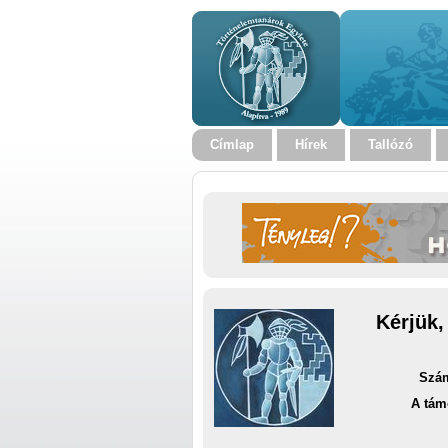
Címlap
Hírek
Tallózó
Kérjük,
Szám
A tám