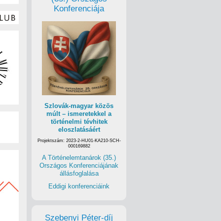
Konferenciája
Szlovák-magyar közös
múlt – ismeretekkel a
történelmi tévhitek
eloszlatásáért
Projektszám: 2023-2-HU01-KA210-SCH-
000169882
A Történelemtanárok (35.)
Országos Konferenciájának
állásfoglalása
Eddigi konferenciáink
Szebenyi Péter-díj