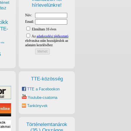
ténet
hírlevelünkre!
ász
cikk
TTE-
vita
s
TTE-közösség
TTE a Facebookon
Youtube-csatorna
Tankönyvek
Történelemtanárok
(35.) Országos