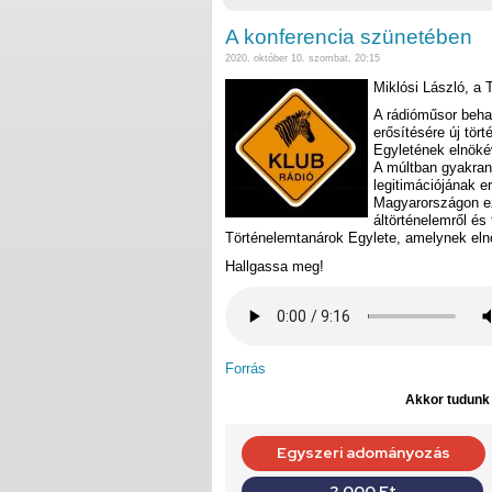
A konferencia szünetében
2020. október 10. szombat, 20:15
Miklósi László, a
A rádióműsor beha
erősítésére új tör
Egyletének elnöké
A múltban gyakran 
legitimációjának er
Magyarországon ez 
áltörténelemről és
Történelemtanárok Egylete, amelynek elnö
Hallgassa meg!
Forrás
Akkor tudunk d