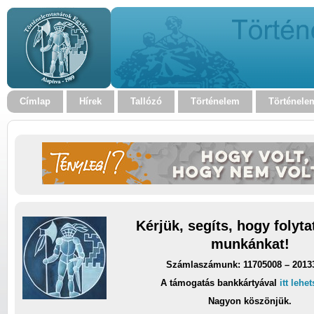
Címlap
Hírek
Tallózó
Történelem
Történele
Kérjük, segíts, hogy folyt
munkánkat!
Számlaszámunk: 11705008 – 2013
A támogatás bankkártyával
itt lehe
Nagyon köszönjük.