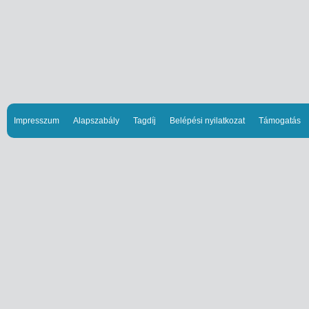
Impresszum
Alapszabály
Tagdíj
Belépési nyilatkozat
Támogatás