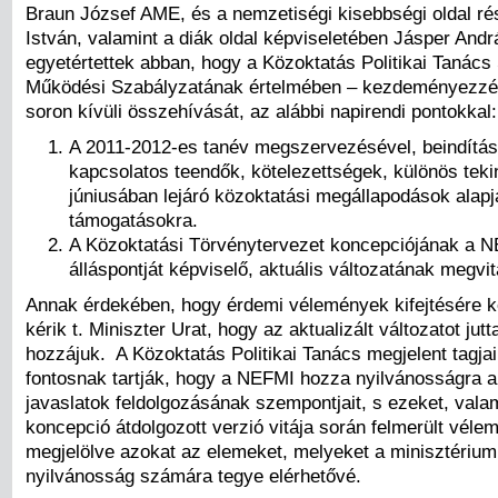
Braun József AME, és a nemzetiségi kisebbségi oldal rés
István, valamint a diák oldal képviseletében Jásper And
egyetértettek abban, hogy a Közoktatás Politikai Tanács
Működési Szabályzatának értelmében – kezdeményezzék
soron kívüli összehívását, az alábbi napirendi pontokkal:
A 2011-2012-es tanév megszervezésével, beindítás
kapcsolatos teendők, kötelezettségek, különös tekin
júniusában lejáró közoktatási megállapodások alapjá
támogatásokra.
A Közoktatási Törvénytervezet koncepciójának a 
álláspontját képviselő, aktuális változatának megvit
Annak érdekében, hogy érdemi vélemények kifejtésére k
kérik t. Miniszter Urat, hogy az aktualizált változatot jutt
hozzájuk. A Közoktatás Politikai Tanács megjelent tagja
fontosnak tartják, hogy a NEFMI hozza nyilvánosságra a
javaslatok feldolgozásának szempontjait, s ezeket, vala
koncepció átdolgozott verzió vitája során felmerült véle
megjelölve azokat az elemeket, melyeket a minisztérium
nyilvánosság számára tegye elérhetővé.