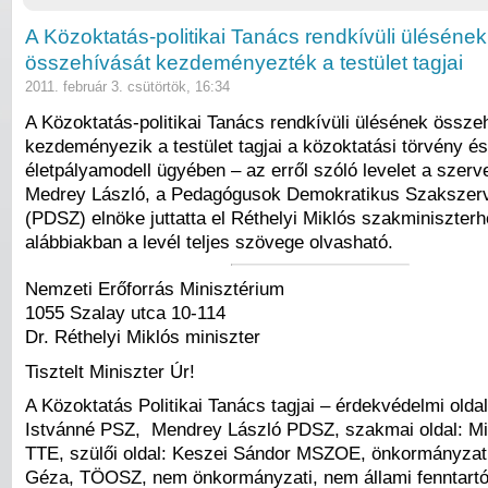
A Közoktatás-politikai Tanács rendkívüli ülésének
összehívását kezdeményezték a testület tagjai
2011. február 3. csütörtök, 16:34
A Közoktatás-politikai Tanács rendkívüli ülésének össze
kezdeményezik a testület tagjai a közoktatási törvény 
életpályamodell ügyében – az erről szóló levelet a szer
Medrey László, a Pedagógusok Demokratikus Szakszer
(PDSZ) elnöke juttatta el Réthelyi Miklós szakminiszterh
alábbiakban a levél teljes szövege olvasható.
Nemzeti Erőforrás Minisztérium
1055 Szalay utca 10-114
Dr. Réthelyi Miklós miniszter
Tisztelt Miniszter Úr!
A Közoktatás Politikai Tanács tagjai – érdekvédelmi oldal
Istvánné PSZ, Mendrey László PDSZ, szakmai oldal: Mi
TTE, szülői oldal: Keszei Sándor MSZOE, önkormányzati
Géza, TÖOSZ, nem önkormányzati, nem állami fenntartó