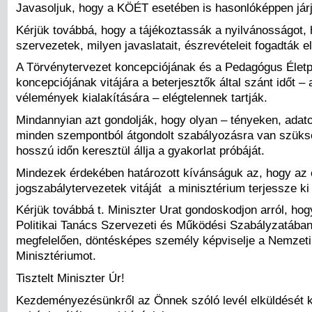
Javasoljuk, hogy a KÖÉT esetében is hasonlóképpen járj
Kérjük továbbá, hogy a tájékoztassák a nyilvánosságot,
szervezetek, milyen javaslatait, észrevételeit fogadták el
A Törvénytervezet koncepciójának és a Pedagógus Életp
koncepciójának vitájára a beterjesztők által szánt időt –
vélemények kialakítására – elégtelennek tartják.
Mindannyian azt gondolják, hogy olyan – tényeken, adato
minden szempontból átgondolt szabályozásra van szüks
hosszú időn keresztül állja a gyakorlat próbáját.
Mindezek érdekében határozott kívánságuk az, hogy az e
jogszabálytervezetek vitáját a minisztérium terjessze ki
Kérjük továbbá t. Miniszter Urat gondoskodjon arról, ho
Politikai Tanács Szervezeti és Működési Szabályzatában
megfelelően, döntésképes személy képviselje a Nemzeti
Minisztériumot.
Tisztelt Miniszter Úr!
Kezdeményezésünkről az Önnek szóló levél elküldését k