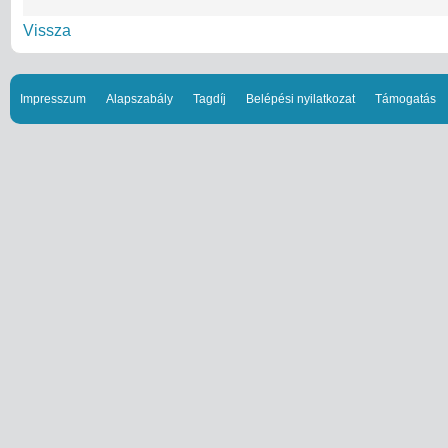
Vissza
Impresszum
Alapszabály
Tagdíj
Belépési nyilatkozat
Támogatás