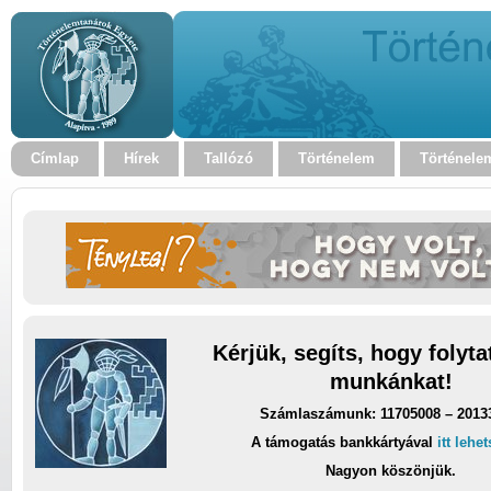
Címlap
Hírek
Tallózó
Történelem
Történele
Kérjük, segíts, hogy folyt
munkánkat!
Számlaszámunk: 11705008 – 2013
A támogatás bankkártyával
itt lehe
Nagyon köszönjük.