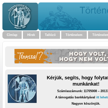
Címlap
Hírek
Tallózó
Történelem
Történele
Kérjük, segíts, hogy folyt
munkánkat!
Számlaszámunk: 11705008 – 2013
A támogatás bankkártyával
itt lehe
Nagyon köszönjük.