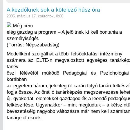
A kezdőknek sok a kötelező húsz óra
2005. március 17. csütörtök, 0:00
Még nem
elég gazdag a program – A jelöltnek ki kell bontania a
személyiségét.
(Forrás: Népszabadság)
Modellként szolgálhat a többi felsőoktatási intézmény
számára az ELTE-n megvalósított egységes tanárkép
tanév
őszi félévétől működő Pedagógiai és Pszichológi
korábban
az egyetem három, jelenleg öt karán folyó tanári felkészít
fogja össze. Az önálló tanárképzés megszervezése lehet
új, gyakorlati elemekkel gazdagodjék a leendő pedagóg
felkészítése. Ugyanakkor – mint megtudtuk – a kétszintű
bevezetéséig nagyobb változásra már nem kell számítan
tanárjelölteknek.