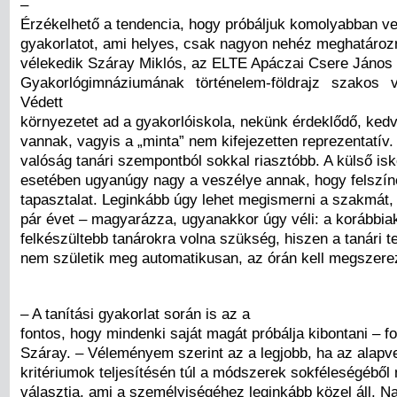
–
Érzékelhető a tendencia, hogy próbáljuk komolyabban ven
gyakorlatot, ami helyes, csak nagyon nehéz meghatározn
vélekedik Száray Miklós, az ELTE Apáczai Csere János
Gyakorlógimnáziumának történelem-földrajz szakos v
Védett
környezetet ad a gyakorlóiskola, nekünk érdeklődő, kedv
vannak, vagyis a „minta” nem kifejezetten reprezentatív
valóság tanári szempontból sokkal riasztóbb. A külső isk
esetében ugyanúgy nagy a veszélye annak, hogy felszí
tapasztalat. Leginkább úgy lehet megismerni a szakmát, h
pár évet – magyarázza, ugyanakkor úgy véli: a korábbia
felkészültebb tanárokra volna szükség, hiszen a tanári t
nem születik meg automatikusan, az órán kell megszere
– A tanítási gyakorlat során is az a
fontos, hogy mindenki saját magát próbálja kibontani – fo
Száray. – Véleményem szerint az a legjobb, ha az alapv
kritériumok teljesítésén túl a módszerek sokféleségéből
választja, ami a személyiségéhez leginkább közel áll. N