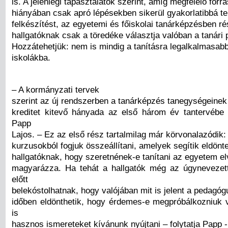
is. A jelenlegi tapasztalatok szerint, amíg megfelelő forr
hiányában csak apró lépésekben sikerül gyakorlatibbá ten
felkészítést, az egyetemi és főiskolai tanárképzésben r
hallgatóknak csak a töredéke választja valóban a tanári 
Hozzátehetjük: nem is mindig a tanításra legalkalmasab
iskolákba.
– A kormányzati tervek
szerint az új rendszerben a tanárképzés tanegységeinek 
kreditet kitevő hányada az első három év tantervébe
Papp
Lajos. – Ez az első rész tartalmilag már körvonalazódik:
kurzusokból fogjuk összeállítani, amelyek segítik eldönte
hallgatóknak, hogy szeretnének-e tanítani az egyetem e
magyarázza. Ha tehát a hallgatók még az úgynevezet
előtt
belekóstolhatnak, hogy valójában mit is jelent a pedagóg
időben eldönthetik, hogy érdemes-e megpróbálkozniuk 
is
hasznos ismereteket kívánunk nyújtani – folytatja Papp -