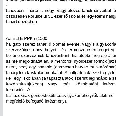
a
tanévben – három-, négy- vagy ötéves tanulmányaikat fo
öszszesen körülbelül 51 ezer főiskolai és egyetemi hallga
tanárképzésben.
Az ELTE PPK-n 1500
hallgató szerez tanári diplomát évente, vagyis a gyakorl
szervezőinek ennyi helyet – és természetesen rengeteg 
kellene szervezniük tanévenként. Ez utóbbi megfelelő for
szinte megoldhatatlan, a mentorok nyolcezer forint díja
azért, hogy egy hónapig (összesen hatvan munkaórában)
tanárjelöltek iskolai munkáját. A hallgatónak ezért egye
kell egy iskolában (a tapasztalatok szerint leginkább a s
középiskolájukban) vagy más közoktatási intézm
keresniük. A
kar azoknak gondoskodik csak gyakorlóhelyről, akik nem
megfelelő befogadó intézményt.