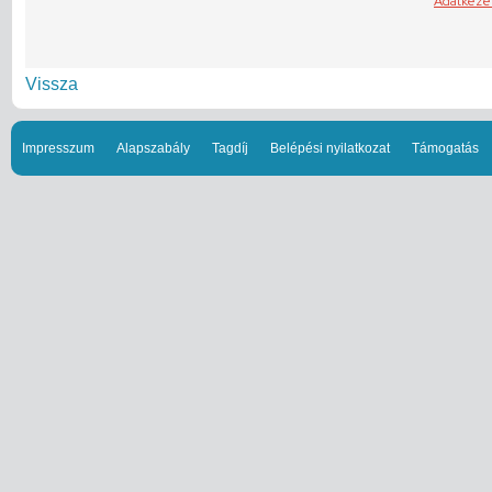
Vissza
Impresszum
Alapszabály
Tagdíj
Belépési nyilatkozat
Támogatás