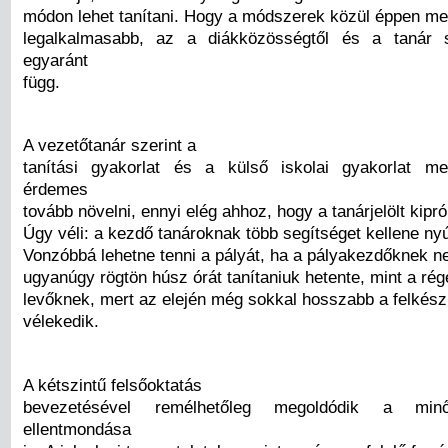
módon lehet tanítani. Hogy a módszerek közül éppen me
legalkalmasabb, az a diákközösségtől és a tanár s
egyaránt
függ.
A vezetőtanár szerint a
tanítási gyakorlat és a külső iskolai gyakorlat m
érdemes
tovább növelni, ennyi elég ahhoz, hogy a tanárjelölt kipr
Úgy véli: a kezdő tanároknak több segítséget kellene nyú
Vonzóbbá lehetne tenni a pályát, ha a pályakezdőknek n
ugyanúgy rögtön húsz órát tanítaniuk hetente, mint a ré
levőknek, mert az elején még sokkal hosszabb a felkészü
vélekedik.
A kétszintű felsőoktatás
bevezetésével remélhetőleg megoldódik a minő
ellentmondása