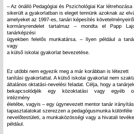
– Az önálló Pedagógiai és Pszichológiai Kar létrehozása 
sikerült a gyakorlatban is eleget tennünk azoknak az el
amelyeket az 1997-es, tanári képesítés követelményeirő
kormányrendelet tartalmaz – mondta el Papp Laj
tanárképzési
ügyekben felelős munkatársa. – Ilyen például a taná
vagy
a külső iskolai gyakorlat bevezetése.
Ez utóbbi nem egyezik meg a már korábban is létezett
tanítási gyakorlattal. A külső iskolai gyakorlat nem szak
általános oktatási-nevelési feladat. Célja, hogy a tanárjel
bekapcsolódjék egy közoktatási vagy egyéb okta
intézmény
életébe, vagyis – egy úgynevezett mentor tanár irányítás
tapasztalatokat szerezzen a pedagógusmunka különféle te
nevelőtestületi, a munkaközösségi vagy a hivatali tevé
például.