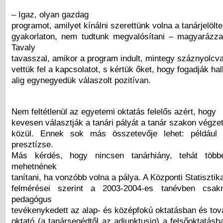
– Igaz, olyan gazdag
programot, amilyet kínálni szerettünk volna a tanárjelölt
gyakorlaton, nem tudtunk megvalósítani – magyarázz
Tavaly
tavasszal, amikor a program indult, mintegy száznyolcv
vettük fel a kapcsolatot, s kértük őket, hogy fogadják hal
alig egynegyedük válaszolt pozitívan.
Nem feltétlenül az egyetemi oktatás felelős azért, hogy
kevesen választják a tanári pályát a tanár szakon végzet
közül. Ennek sok más összetevője lehet: például
presztízse.
Más kérdés, hogy nincsen tanárhiány, tehát töb
mehetnének
tanítani, ha vonzóbb volna a pálya. A Központi Statisztika
felmérései szerint a 2003-2004-es tanévben csa
pedagógus
tevékenykedett az alap- és középfokú oktatásban és tov
oktató (a tanársegédtől az adjunktusig) a felsőoktatás