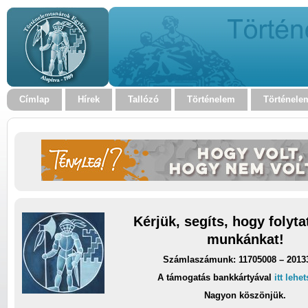
Címlap
Hírek
Tallózó
Történelem
Történele
Kérjük, segíts, hogy folyt
munkánkat!
Számlaszámunk: 11705008 – 2013
A támogatás bankkártyával
itt lehe
Nagyon köszönjük.