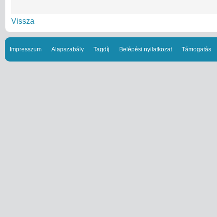
Vissza
Impresszum
Alapszabály
Tagdíj
Belépési nyilatkozat
Támogatás