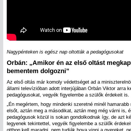
Nagypénteken is egész nap oltották a pedagógusokat
Orbán: „Amikor én az első oltást megka
bementem dolgozni”
Az első oltás már komoly védettséget ad a miniszterelnö
állami televízióban adott interjújában Orbán Viktor arra k
pedagógusokat, vegyék figyelembe a szülők érdekeit is.
„Én megértem, hogy mindenki szeretné minél hamarabb
elsőt, aztán meg a másodikat, aztán meg még várni is, é
pedagógusok közül is sokan gondolkodnak így, de azt ké
legyenek tekintettel, vegyék figyelembe a szülők érdekeit
otthon kell maradni, nem tudják hova vinni a gyereket, p