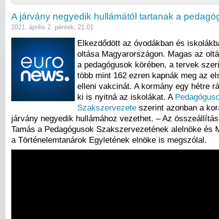
A járvány negyedik hullámától tartanak a pedag
2021. április 2. péntek, 21:01
Elkezdődött az óvodákban és iskolákb
oltása Magyarországon. Magas az oltá
a pedagógusok körében, a tervek szerin
több mint 162 ezren kapnák meg az el
elleni vakcinát. A kormány egy hétre rá
ki is nyitná az iskolákat. A
Pedagógus
Szakszervezete
szerint azonban a kora
járvány negyedik hullámához vezethet. – Az összeállítás
Tamás a Pedagógusok Szakszervezetének alelnöke és Mi
a Történelemtanárok Egyletének elnöke is megszólal.