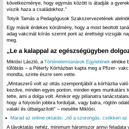
következménye, hogy egymás között is átadják a gyerek
viszik haza a családokhoz.”
Totyik Tamás a Pedagógusok Szakszervezetének alelnö
Egy másik érdekes körülmény, hogy a most beoltott tan
adag vakcinát kiírás szerint pont az érettségi vizsgák n
meg.
„Le a kalappal az egészségügyben dolgoz
Miklósi László, a
Történelemtanárok Egyletének
elnöke b
tűfóbiás – a Péterfy Kórházban kapta meg a Pfizer- vakci
mondta, szinte észre sem vette.
„Mintaszerű volt az oltás szempontjából a kórházba való
kezdve, minden egyes ponton, minden eges munkatárs t
tette, ami a dolga volt. Amikor egy pillanatra tanácstala
hogy a folyosón jobbra forduljak, vagy balra, rögtön oda
valaki és útbaigazított” – mesélte Miklósi.
Marad az online oktatás: „nő a szorongás, csökken az
A távoktatás nehéz, minimum háromszor annyi feladata 