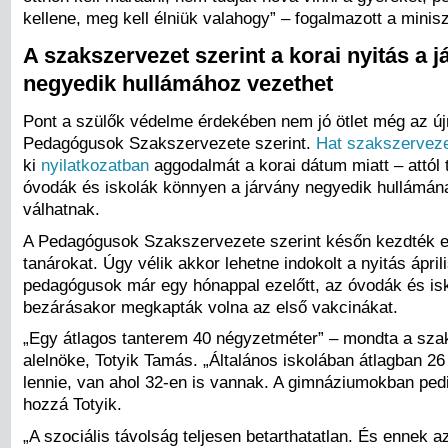
kellene, meg kell élniük valahogy” – fogalmazott a minisz
A szakszervezet szerint a korai nyitás a 
negyedik hullámához vezethet
Pont a szülők védelme érdekében nem jó ötlet még az új
Pedagógusok Szakszervezete szerint.
Hat szakszervez
ki
nyilatkozatban
aggodalmát a korai dátum miatt – attól 
óvodák és iskolák könnyen a járvány negyedik hullámán
válhatnak.
A Pedagógusok Szakszervezete szerint későn kezdték el
tanárokat. Úgy vélik akkor lehetne indokolt a nyitás ápril
pedagógusok már egy hónappal ezelőtt, az óvodák és is
bezárásakor megkapták volna az első vakcinákat.
„Egy átlagos tanterem 40 négyzetméter” – mondta a sza
alelnöke, Totyik Tamás. „Általános iskolában átlagban 26
lennie, van ahol 32-en is vannak. A gimnáziumokban pedi
hozzá Totyik.
„A szociális távolság teljesen betarthatatlan. És ennek a