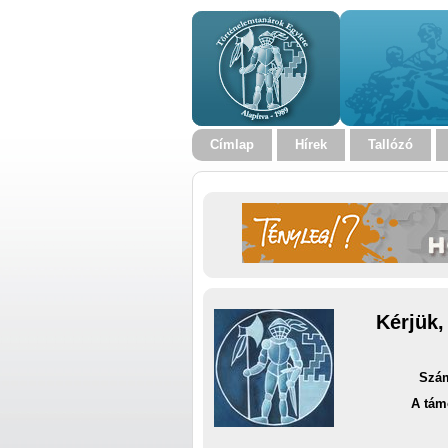
Címlap
Hírek
Tallózó
Kérjük,
Szám
A tám