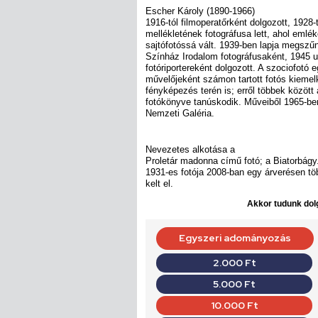
Escher Károly (1890-1966)
1916-tól filmoperatőrként dolgozott, 1928-
mellékletének fotográfusa lett, ahol emlék
sajtófotóssá vált. 1939-ben lapja megszű
Színház Irodalom fotográfusaként, 1945 
fotóriportereként dolgozott. A szociofotó 
művelőjeként számon tartott fotós kiemelk
fényképezés terén is; erről többek között a
fotókönyve tanúskodik. Műveiből 1965-ben
Nemzeti Galéria.
Nevezetes alkotása a
Proletár madonna című fotó; a Biatorbágy
1931-es fotója 2008-ban egy árverésen több
kelt el.
Akkor tudunk dolg