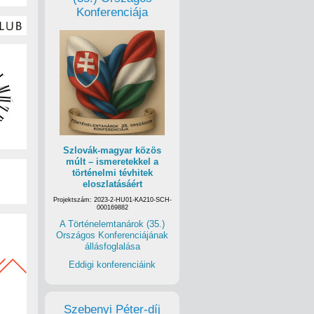
Konferenciája
Szlovák-magyar közös
múlt – ismeretekkel a
történelmi tévhitek
eloszlatásáért
Projektszám: 2023-2-HU01-KA210-SCH-
000169882
A Történelemtanárok (35.)
Országos Konferenciájának
állásfoglalása
Eddigi konferenciáink
Szebenyi Péter-díj