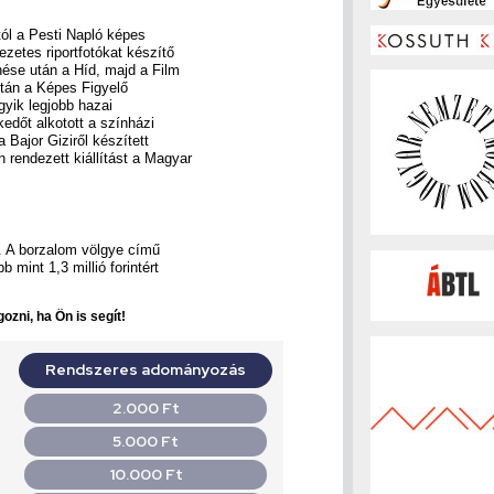
tól a Pesti Napló képes
ezetes riportfotókat készítő
nése után a Híd, majd a Film
után a Képes Figyelő
egyik legjobb hazai
edőt alkotott a színházi
 Bajor Giziről készített
 rendezett kiállítást a Magyar
. A borzalom völgye című
 mint 1,3 millió forintért
ozni, ha Ön is segít!