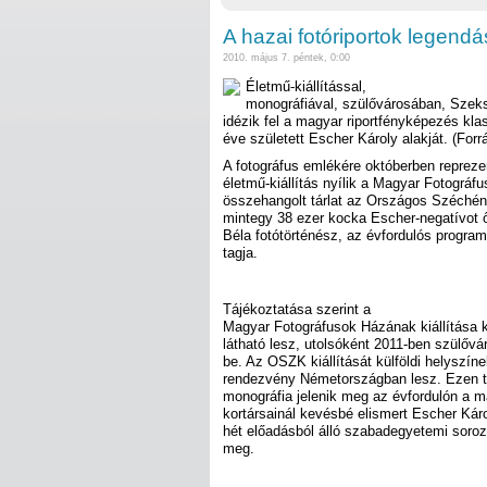
A hazai fotóriportok legendá
2010. május 7. péntek, 0:00
Életmű-kiállítással,
monográfiával, szülővárosában, Sze
idézik fel a magyar riportfényképezés kl
éve született Escher Károly alakját. (Forr
A fotográfus emlékére októberben repreze
életmű-kiállítás nyílik a Magyar Fotográ
összehangolt tárlat az Országos Széchén
mintegy 38 ezer kocka Escher-negatívot őr
Béla fotótörténész, az évfordulós progra
tagja.
Tájékoztatása szerint a
Magyar Fotográfusok Házának kiállítása 
látható lesz, utolsóként 2011-ben szülőv
be. Az OSZK kiállítását külföldi helyszínek
rendezvény Németországban lesz. Ezen t
monográfia jelenik meg az évfordulón a 
kortársainál kevésbé elismert Escher Kár
hét előadásból álló szabadegyetemi soroza
meg.