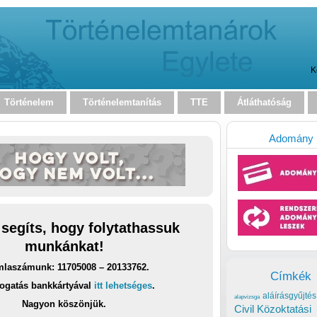
K
Történelem
Történelemtanítás
TTE
Átláthatóság
Adomány
 segíts, hogy folytathassuk
munkánkat!
laszámunk: 11705008 – 20133762.
Címkék
ogatás bankkártyával
itt lehetséges
.
aláírásgyűjtés
alapvizsga
Nagyon köszönjük.
Civil Közoktatási