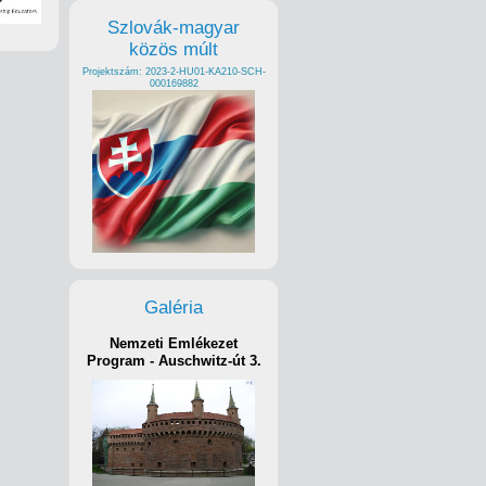
Szlovák-magyar
közös múlt
Projektszám: 2023-2-HU01-KA210-SCH-
000169882
Galéria
Nemzeti Emlékezet
Program - Auschwitz-út 3.