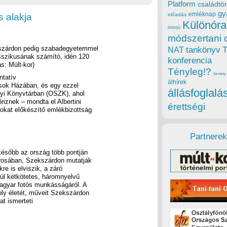
Platform
családtör
gy
emléknap
s alakja
előadás
Különóra
interjú
módszertani 
kszárdon pedig szabadegyetemmel
tankönyv
NAT
asszikusának számító, idén 120
konferencia
ás: Múlt-kor)
Tényleg!?
törvény
ntatív
álhírek
fusok Házában, és egy ezzel
állásfoglalá
yi Könyvtárban (OSZK), ahol
iznek – mondta el Albertini
érettségi
mokat előkészítő emlékbizottság
Partnerek
később az ország több pontján
árosában, Szekszárdon mutatják
re is elviszik, a záró
úl kétkötetes, háromnyelvű
magyar fotós munkásságáról. A
oly életét, műveit Szekszárdon
t ismerteti