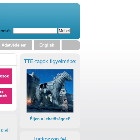
eresés:
Adatvédelem
English
TTE-tagok figyelmébe:
Éljen a lehetőséggel!
civil
Iratkozzon fel