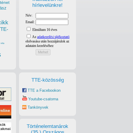
ténet
hírlevelünkre!
ász
cikk
TTE-
vita
s
TTE-közösség
TTE a Facebookon
Youtube-csatorna
Tankönyvek
Történelemtanárok
(35.) Országos