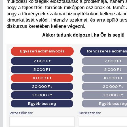
működési költségek elosztásának a problémája, hanem a
hogy a fejlesztési források miképpen oszlanak el. Ismét 
hogy a törvénynek szakmai bizonyítékokon kellene alapu
kimunkálását valódi, intenzív szakmai, és arra épülő tár
diskurzus keretében kellene végezni.
Akkor tudunk dolgozni, ha Ön is segít!