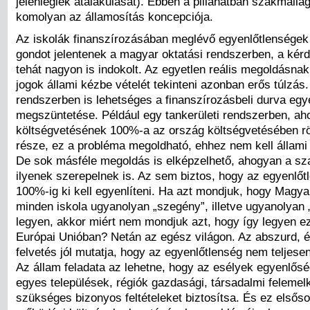
jelenlegiek átalakulását). Ebben a pillanatban szakmail
komolyan az államosítás koncepciója.
Az iskolák finanszírozásában meglévő egyenlőtlenségek
gondot jelentenek a magyar oktatási rendszerben, a kérd
tehát nagyon is indokolt. Az egyetlen reális megoldásnak 
jogok állami kézbe vételét tekinteni azonban erős túlzás.
rendszerben is lehetséges a finanszírozásbeli durva egy
megszüntetése. Például egy tankerületi rendszerben, aho
költségvetésének 100%-a az ország költségvetésében rö
része, ez a probléma megoldható, ehhez nem kell állami 
De sok másféle megoldás is elképzelhető, ahogyan a s
ilyenek szerepelnek is. Az sem biztos, hogy az egyenlőt
100%-ig ki kell egyenlíteni. Ha azt mondjuk, hogy Magy
minden iskola ugyanolyan „szegény”, illetve ugyanolyan
legyen, akkor miért nem mondjuk azt, hogy így legyen e
Európai Unióban? Netán az egész világon. Az abszurd,
felvetés jól mutatja, hogy az egyenlőtlenség nem teljesen
Az állam feladata az lehetne, hogy az esélyek egyenlősé
egyes települések, régiók gazdasági, társadalmi feleme
szükséges bizonyos feltételeket biztosítsa. És ez elsős