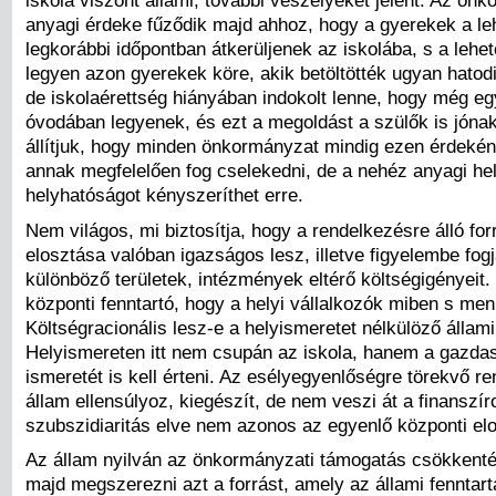
iskola viszont állami, további veszélyeket jelent. Az ön
anyagi érdeke fűződik majd ahhoz, hogy a gyerekek a l
legkorábbi időpontban átkerüljenek az iskolába, s a lehe
legyen azon gyerekek köre, akik betöltötték ugyan hatodi
de iskolaérettség hiányában indokolt lenne, hogy még eg
óvodában legyenek, és ezt a megoldást a szülők is jónak
állítjuk, hogy minden önkormányzat mindig ezen érdeké
annak megfelelően fog cselekedni, de a nehéz anyagi he
helyhatóságot kényszeríthet erre.
Nem világos, mi biztosítja, hogy a rendelkezésre álló for
elosztása valóban igazságos lesz, illetve figyelembe fogj
különböző területek, intézmények eltérő költségigényeit. 
központi fenntartó, hogy a helyi vállalkozók miben s men
Költségracionális lesz-e a helyismeretet nélkülöző állami
Helyismereten itt nem csupán az iskola, hanem a gazda
ismeretét is kell érteni. Az esélyegyenlőségre törekvő 
állam ellensúlyoz, kiegészít, de nem veszi át a finanszí
szubszidiaritás elve nem azonos az egyenlő központi elo
Az állam nyilván az önkormányzati támogatás csökkenté
majd megszerezni azt a forrást, amely az állami fenntar