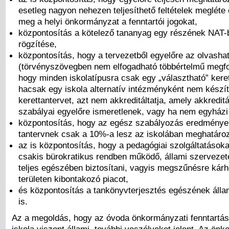
esetleg nagyon nehezen teljesíthető feltételek megléte
meg a helyi önkormányzat a fenntartói jogokat,
központosítás a kötelező tananyag egy részének NAT-
rögzítése,
központosítás, hogy a tervezetből egyelőre az olvashat
(törvényszövegben nem elfogadható többértelmű megf
hogy minden iskolatípusra csak egy „választható” keret
hacsak egy iskola alternatív intézményként nem készít
kerettantervet, azt nem akkreditáltatja, amely akkredit
szabályai egyelőre ismeretlenek, vagy ha nem egyházi 
központosítás, hogy az egész szabályozás eredmények
tantervnek csak a 10%-a lesz az iskolában meghatáro
az is központosítás, hogy a pedagógiai szolgáltatások
csakis bürokratikus rendben működő, állami szervezet
teljes egészében biztosítani, vagyis megszűnésre kárh
területen kibontakozó piacot,
és központosítás a tankönyvterjesztés egészének álla
is.
Az a megoldás, hogy az óvoda önkormányzati fenntartás