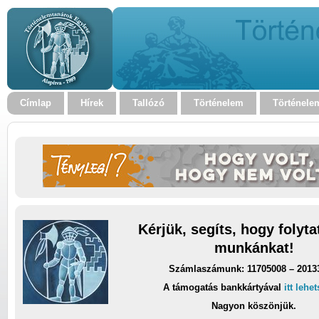
Címlap
Hírek
Tallózó
Történelem
Történele
Kérjük, segíts, hogy folyt
munkánkat!
Számlaszámunk: 11705008 – 2013
A támogatás bankkártyával
itt lehe
Nagyon köszönjük.