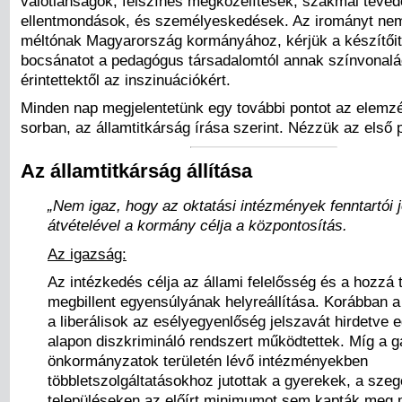
valótlanságok, felszínes megközelítések, szakmai téved
ellentmondások, és személyeskedések. Az irományt nem
méltónak Magyarország kormányához, kérjük a készítőit
bocsánatot a pedagógus társadalomtól annak színvonaláér
érintettektől az inszinuációkért.
Minden nap megjelentetünk egy további pontot az elemz
sorban, az államtitkárság írása szerint. Nézzük az első 
Az államtitkárság állítása
„Nem igaz, hogy az oktatási intézmények fenntartói 
átvételével a kormány célja a központosítás.
Az igazság:
Az intézkedés célja az állami felelősség és a hozzá 
megbillent egyensúlyának helyreállítása. Korábban a
a liberálisok az esélyegyenlőség jelszavát hirdetve 
alapon diszkrimináló rendszert működtettek. Míg a 
önkormányzatok területén lévő intézményekben
többletszolgáltatásokhoz jutottak a gyerekek, a sze
településeken az előírt minimumot sem kapták meg