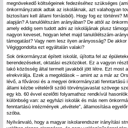
megnövekedő költségeinek fedezéséhez szükséges (ami
önkormányzatok adtak az iskoláknak, azt valahogyan to
biztosítani kell állami forrásból). Hogy fog ez történni? M
alapján? A tanulólétszám arányában? De attól az önkorm
amely eddig sem tudott adni az iskolájának plusz támog
nagyon keveset, hogyan lehet majd tanulólétszám-arány
támogatást? Vagy nem lesz ilyen arányosság? De akkor 
Végiggondolta ezt egyáltalán valaki?
Sok önkormányzat épített iskolát, újította fel az épületek
berendezéseket, oktatási eszközöket. Ez a vagyon rész
lakó közösség által termelt javakból jött létre. Ezt most 
elrekvirálja. Ezek a megoldások – amint az a már az Ors
lévő, a fővárosi és a megyei önkormányzati fenntartású
állami kézbe vételéről szóló törvényjavaslat szövege szer
egy kb. 60 évvel ezelőtti folyamathoz rendkívül hasonló
különbség van: az egyházi iskolák és más nem önkormá
fenntartású intézmények „elvétele”, államosítása egyelő
szóba.
Nyilvánvaló, hogy a magyar iskolarendszer irányítási str