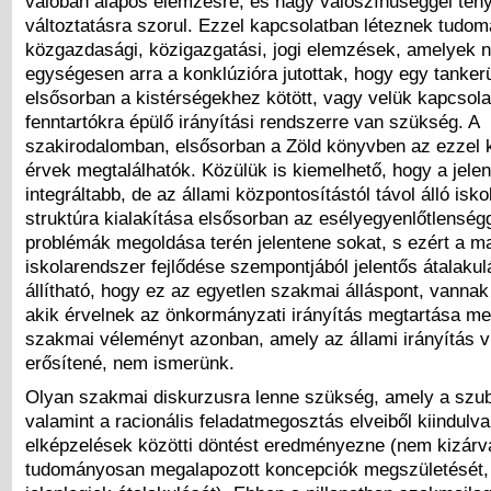
valóban alapos elemzésre, és nagy valószínűséggel tén
változtatásra szorul. Ezzel kapcsolatban léteznek tudo
közgazdasági, közigazgatási, jogi elemzések, amelyek n
egységesen arra a konklúzióra jutottak, hogy egy tankerü
elsősorban a kistérségekhez kötött, vagy velük kapcsola
fenntartókra épülő irányítási rendszerre van szükség. A
szakirodalomban, elsősorban a Zöld könyvben az ezzel 
érvek megtalálhatók. Közülük is kiemelhető, hogy a jelen
integráltabb, de az állami központosítástól távol álló isko
struktúra kialakítása elsősorban az esélyegyenlőtlenség
problémák megoldása terén jelentene sokat, s ezért a m
iskolarendszer fejlődése szempontjából jelentős átalaku
állítható, hogy ez az egyetlen szakmai álláspont, vann
akik érvelnek az önkormányzati irányítás megtartása mel
szakmai véleményt azonban, amely az állami irányítás v
erősítené, nem ismerünk.
Olyan szakmai diskurzusra lenne szükség, amely a szubs
valamint a racionális feladatmegosztás elveiből kiindulv
elképzelések közötti döntést eredményezne (nem kizárva
tudományosan megalapozott koncepciók megszületését,