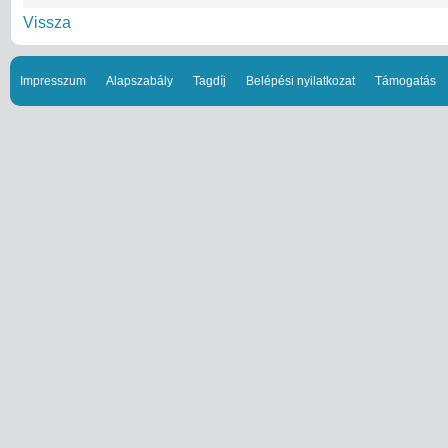
Vissza
Impresszum
Alapszabály
Tagdíj
Belépési nyilatkozat
Támogatás