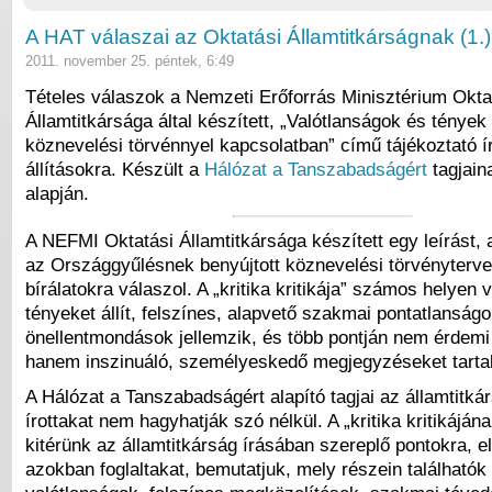
A HAT válaszai az Oktatási Államtitkárságnak (1.)
2011. november 25. péntek, 6:49
Tételes válaszok a Nemzeti Erőforrás Minisztérium Okta
Államtitkársága által készített, „Valótlanságok és tények 
köznevelési törvénnyel kapcsolatban” című tájékoztató 
állításokra. Készült a
Hálózat a Tanszabadságért
tagjain
alapján.
A NEFMI Oktatási Államtitkársága készített egy leírást, 
az Országgyűlésnek benyújtott köznevelési törvényterve
bírálatokra válaszol. A „kritika kritikája” számos helyen v
tényeket állít, felszínes, alapvető szakmai pontatlanságo
önellentmondások jellemzik, és több pontján nem érdemi 
hanem inszinuáló, személyeskedő megjegyzéseket tarta
A Hálózat a Tanszabadságért alapító tagjai az államtitkár
írottakat nem hagyhatják szó nélkül. A „kritika kritikájána
kitérünk az államtitkárság írásában szereplő pontokra, 
azokban foglaltakat, bemutatjuk, mely részein találhatók 