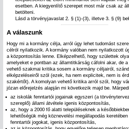
esetben. A kiegyenlítő szerepet most már csak az ál
betölteni.
Lásd a törvényjavaslat 2. § (1)-(3), illetve 3. § (9) b
A válaszunk
Hogy mi a kormány célja, arról úgy lehet tudomást szere
célról nyilatkozik. A kormány valóban nem nyilatkozott ú
a központosítás lenne. Elképzelhető, hogy születtek ol
amelyeket e pontban az államtitkárság cáfolni akar, de 
vehető szakmai kritika sosem a kormány céljairól, szánd
elképzeléseiről szól (ezek, ha nem explicitek, nem is ér
szakértőt). A komolyan vehető kritika arról szól, hogy v
józan előrejelzés alapján mi következik majd be. Márped
az iskolák fenntartói jogainak egyszeri (a törvényterve
szereplő) állami átvétele igenis központosítás,
az, hogy a 2000 fő alatti településeknek a későbbiekb
lehetőségük még köznevelési megállapodás keretében
fenntartói jogokat, igenis központosítás,
az is központosítás, hogy egyelőre teljesen meghatáro