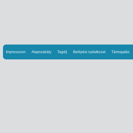
Impresszum
Alapszabály
Tagdíj
Belépési nyilatkozat
Támogatás