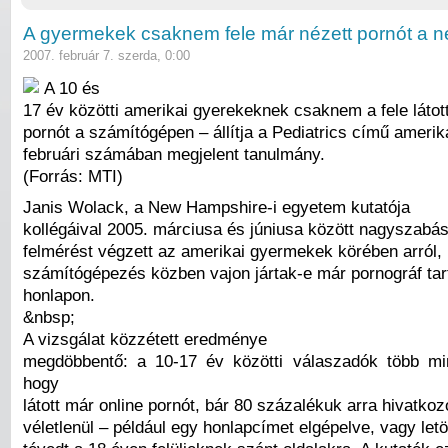
A gyermekek csaknem fele már nézett pornót a n
2007. február 7. szerda, 0:00
A 10 és
17 év közötti amerikai gyerekeknek csaknem a fele látot
pornót a számítógépen – állítja a Pediatrics című amerika
februári számában megjelent tanulmány.
(Forrás: MTI)
Janis Wolack, a New Hampshire-i egyetem kutatója
kollégáival 2005. márciusa és júniusa között nagyszabás
felmérést végzett az amerikai gyermekek körében arról,
számítógépezés közben vajon jártak-e már pornográf ta
honlapon.
&nbsp;
A vizsgálat közzétett eredménye
megdöbbentő: a 10-17 év közötti válaszadók több mi
hogy
látott már online pornót, bár 80 százalékuk arra hivatkoz
véletlenül – például egy honlapcímet elgépelve, vagy let