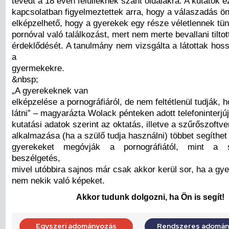
tévedt a 18 éven felülieknek szánt oldalakra. A kutatók e
kapcsolatban figyelmeztettek arra, hogy a válaszadás ön
elképzelhető, hogy a gyerekek egy része véletlennek tünt
pornóval való találkozást, mert nem merte bevallani tiltot
érdeklődését. A tanulmány nem vizsgálta a látottak hos
a
gyermekekre.
&nbsp;
„A gyerekeknek van
elképzelése a pornográfiáról, de nem feltétlenül tudják, 
látni” – magyarázta Wolack pénteken adott telefoninterjú
kutatási adatok szerint az oktatás, illetve a szűrőszoftv
alkalmazása (ha a szülő tudja használni) többet segíthet
gyerekeket megóvják a pornográfiától, mint a s
beszélgetés,
mivel utóbbira sajnos már csak akkor kerül sor, ha a gye
nem nekik való képeket.
Akkor tudunk dolgozni, ha Ön is segít!