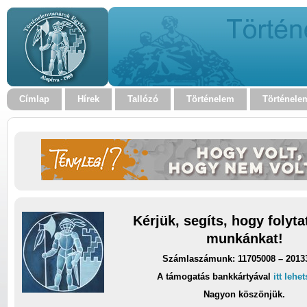
Címlap
Hírek
Tallózó
Történelem
Történele
Kérjük, segíts, hogy folyt
munkánkat!
Számlaszámunk: 11705008 – 2013
A támogatás bankkártyával
itt lehe
Nagyon köszönjük.