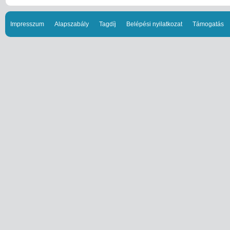
Impresszum
Alapszabály
Tagdíj
Belépési nyilatkozat
Támogatás