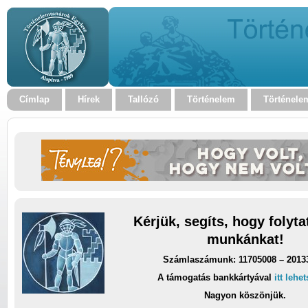
Címlap
Hírek
Tallózó
Történelem
Történele
Kérjük, segíts, hogy folyt
munkánkat!
Számlaszámunk: 11705008 – 2013
A támogatás bankkártyával
itt lehe
Nagyon köszönjük.