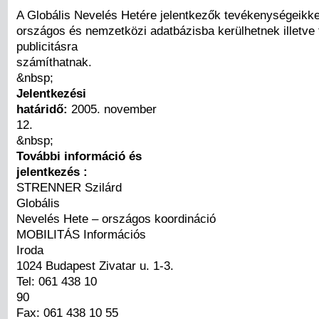
A Globális Nevelés Hetére jelentkezők tevékenységeikke
országos és nemzetközi adatbázisba kerülhetnek illetve 
publicitásra
számíthatnak.
&nbsp;
Jelentkezési
határidő:
2005. november
12.
&nbsp;
További információ és
jelentkezés :
STRENNER Szilárd
Globális
Nevelés Hete – országos koordináció
MOBILITÁS Információs
Iroda
1024 Budapest Zivatar u. 1-3.
Tel: 061 438 10
90
Fax: 061 438 10 55