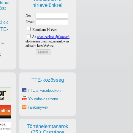
ténet
hírlevelünkre!
ász
cikk
TTE-
vita
s
TTE-közösség
TTE a Facebookon
Youtube-csatorna
Tankönyvek
Történelemtanárok
(35.) Országos