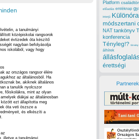
Platform
családtör
gy
emléknap
minden
előadás
Különóra
interjú
módszertani 
lvételin, a tanulmányi
tankönyv
NAT
llított középiskolai rangsorok
konferencia
deket évtizedek óta készítő
Tényleg!?
sségét nagyban befolyásolja
törvény
ános iskolából, vagy hogy
álhírek
állásfoglalá
érettségi
nos
ak az országos rangsor élére
magukhoz az általánosból. Ha
atkoznak be, akiknek általános
Partnerek
nnan a tanulók nyolcszor
, főiskolákra, mint az olyan
amelyek diákjai az általánosban
között ezt állapította meg
ek óta veti öszsze a
redményeit, és elkészíti a
t.
 az
, illetve a tanulmányi