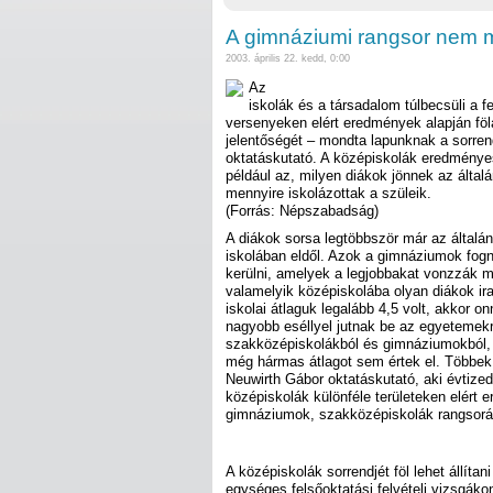
A gimnáziumi rangsor nem 
2003. április 22. kedd, 0:00
Az
iskolák és a társadalom túlbecsüli a fe
versenyeken elért eredmények alapján fölá
jelentőségét – mondta lapunknak a sorren
oktatáskutató. A középiskolák eredménye
például az, milyen diákok jönnek az által
mennyire iskolázottak a szüleik.
(Forrás: Népszabadság)
A diákok sorsa legtöbbször már az általá
iskolában eldől. Azok a gimnáziumok fogn
kerülni, amelyek a legjobbakat vonzzák 
valamelyik középiskolába olyan diákok ir
iskolai átlaguk legalább 4,5 volt, akkor o
nagyobb eséllyel jutnak be az egyetemekre
szakközépiskolákból és gimnáziumokból, 
még hármas átlagot sem értek el. Többek 
Neuwirth Gábor oktatáskutató, aki évtized
középiskolák különféle területeken elért e
gimnáziumok, szakközépiskolák rangsorá
A középiskolák sorrendjét föl lehet állítani
egységes felsőoktatási felvételi vizsgákon