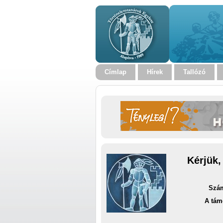
Címlap
Hírek
Tallózó
Kérjük,
Szám
A tám