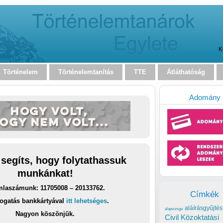
K
Történelem
Történelemtanítás
TTE
Átláthatóság
Adomány
 segíts, hogy folytathassuk
munkánkat!
laszámunk: 11705008 – 20133762.
Címkék
ogatás bankkártyával
itt lehetséges
.
aláírásgyűjtés
alapvizsga
Nagyon köszönjük.
Civil Közoktatási