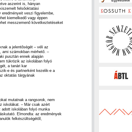
etve aszerint is, hányan
 kiszemelt felsőoktatási
v eredményeit veszi figyelembe,
ehet kiemelkedő vagy éppen
lehet messzemenő következtetéseket
nak a jelentőségét – véli az
ák, ami számokban mérhető. –
aki pusztán ennek alapján
m tükrözik az iskolában folyó
gét, a tanári kar
ik-e és partnerként kezelik-e a
z oktatás tárgyának
gokat mutatnak a rangsorok, nem
z iskolákat. – Már csak azért
 adott iskolában folyó munka
táskutató. Elmondta: az eredmények
nulók felkészültségétől,