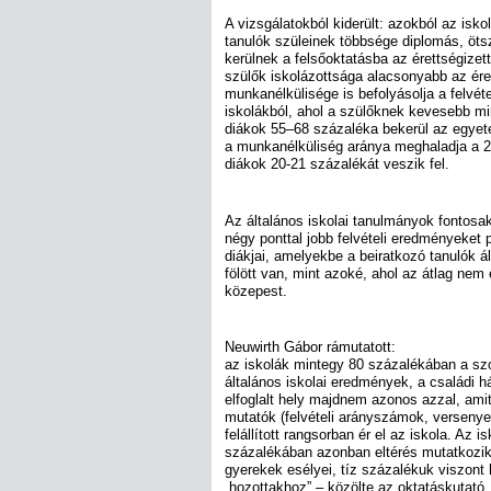
A vizsgálatokból kiderült: azokból az isko
tanulók szüleinek többsége diplomás, öt
kerülnek a felsőoktatásba az érettségizet
szülők iskolázottsága alacsonyabb az éret
munkanélkülisége is befolyásolja a felvét
iskolákból, ahol a szülőknek kevesebb mi
diákok 55–68 százaléka bekerül az egyete
a munkanélküliség aránya meghaladja a 2
diákok 20-21 százalékát veszik fel.
Az általános iskolai tanulmányok fontosak
négy ponttal jobb felvételi eredményeket 
diákjai, amelyekbe a beiratkozó tanulók ál
fölött van, mint azoké, ahol az átlag nem é
közepest.
Neuwirth Gábor rámutatott:
az iskolák mintegy 80 százalékában a szo
általános iskolai eredmények, a családi há
elfoglalt hely majdnem azonos azzal, ami
mutatók (felvételi arányszámok, versenye
felállított rangsorban ér el az iskola. Az 
százalékában azonban eltérés mutatkozi
gyerekek esélyei, tíz százalékuk viszont 
„hozottakhoz” – közölte az oktatáskutató