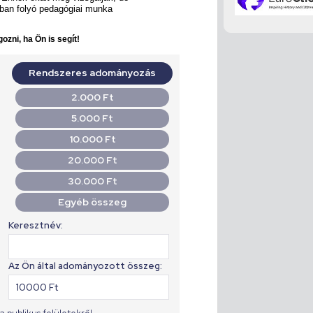
lában folyó pedagógiai munka
ozni, ha Ön is segít!