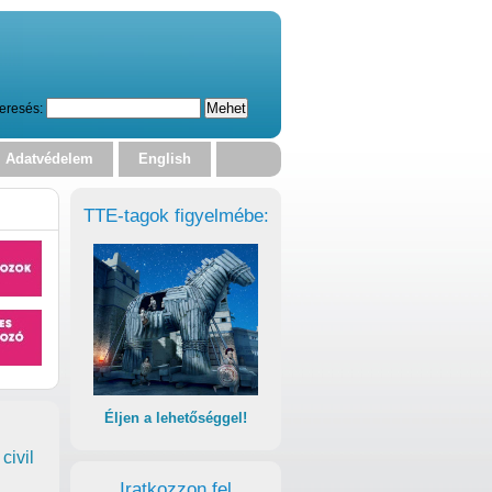
eresés:
Adatvédelem
English
TTE-tagok figyelmébe:
Éljen a lehetőséggel!
civil
Iratkozzon fel