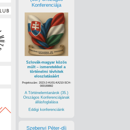
Konferenciája
Szlovák-magyar közös
múlt – ismeretekkel a
történelmi tévhitek
eloszlatásáért
Projektszám: 2023-2-HU01-KA210-SCH-
000169882
A Történelemtanárok (35.)
Országos Konferenciájának
állásfoglalása
Eddigi konferenciáink
Szebenyi Péter-díj