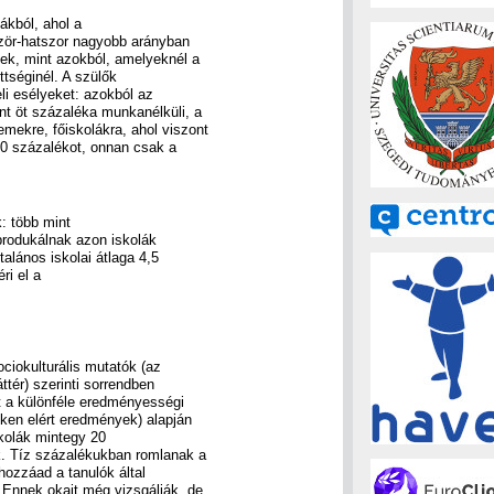
lákból, ahol a
ször-hatszor nagyobb arányban
tek, mint azokból, amelyeknél a
tséginél. A szülők
eli esélyeket: azokból az
nt öt százaléka munkanélküli, a
mekre, főiskolákra, ahol viszont
0 százalékot, onnan csak a
: több mint
produkálnak azon iskolák
talános iskolai átlaga 4,5
ri el a
ciokulturális mutatók (az
ttér) szerinti sorrendben
t a különféle eredményességi
ken elért eredmények) alapján
iskolák mintegy 20
k. Tíz százalékukban romlanak a
hozzáad a tanulók által
. Ennek okait még vizsgálják, de