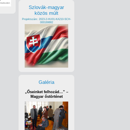
Szlovák-magyar
közös múlt
Projektszám: 2023-2-HU01-KA210-SCH-
000169882
Galéria
„Őseinket felhozád…” –
Magyar őstörténet