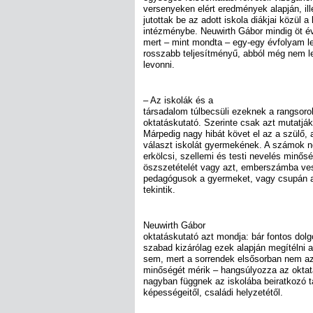
versenyeken elért eredmények alapján, ill
jutottak be az adott iskola diákjai közül a
intézménybe. Neuwirth Gábor mindig öt é
mert – mint mondta – egy-egy évfolyam l
rosszabb teljesítményű, abból még nem 
levonni.
– Az iskolák és a
társadalom túlbecsüli ezeknek a rangsorok
oktatáskutató. Szerinte csak azt mutatj
Márpedig nagy hibát követ el az a szülő, 
választ iskolát gyermekének. A számok ne
erkölcsi, szellemi és testi nevelés minősé
öszszetételét vagy azt, emberszámba vesz
pedagógusok a gyermeket, vagy csupán a
tekintik.
Neuwirth Gábor
oktatáskutató azt mondja: bár fontos dol
szabad kizárólag ezek alapján megítélni a
sem, mert a sorrendek elsősorban nem az
minőségét mérik – hangsúlyozza az okta
nagyban függnek az iskolába beiratkozó ta
képességeitől, családi helyzetétől.