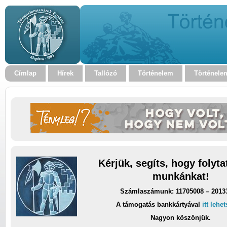
Címlap
Hírek
Tallózó
Történelem
Történele
Kérjük, segíts, hogy folyt
munkánkat!
Számlaszámunk: 11705008 – 2013
A támogatás bankkártyával
itt lehe
Nagyon köszönjük.