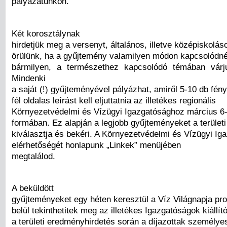
pályázatunkon.
Két korosztálynak
hirdetjük meg a versenyt, általános, illetve középiskolá
örülünk, ha a gyűjtemény valamilyen módon kapcsolódné
bármilyen, a természethez kapcsolódó témában várj
Mindenki
a saját (!) gyűjteményével pályázhat, amiről 5-10 db fén
fél oldalas leírást kell eljuttatnia az illetékes regionális
Környezetvédelmi és Vízügyi Igazgatósághoz március 6-i
formában. Ez alapján a legjobb gyűjteményeket a területi
kiválasztja és bekéri. A Környezetvédelmi és Vízügyi Ig
elérhetőségét honlapunk „Linkek” menüjében
megtalálod.
A beküldött
gyűjteményeket egy héten keresztül a Víz Világnapja p
belül tekinthetitek meg az illetékes Igazgatóságok kiállít
a területi eredményhirdetés során a díjazottak személye