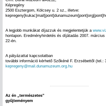
Képregény
2500 Esztergom, Kölcsey u. 2 sz., illetve:
kepregeny[kukac]mail[pont]dunamuzeum[pont]org[pont]h
A legjobb munkákat díjazzuk és megjelentetjük a
www.vi
honlapon. Eredményhirdetés és díjátadás 2007. március
22-én.
A pályázattal kapcsolatban
további információ kérhető Szőkéné F. Erzsébettől (tel.:
kepregeny@mail.dunamuzeum.org.hu
Az én „természetes”
gyűjteményem