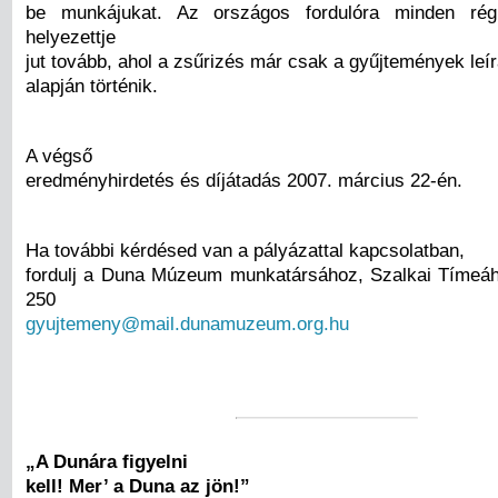
be munkájukat. Az országos fordulóra minden rég
helyezettje
jut tovább, ahol a zsűrizés már csak a gyűjtemények leír
alapján történik.
A végső
eredményhirdetés és díjátadás 2007. március 22-én.
Ha további kérdésed van a pályázattal kapcsolatban,
fordulj a Duna Múzeum munkatársához, Szalkai Tímeáho
250
gyujtemeny@mail.dunamuzeum.org.hu
„A Dunára figyelni
kell! Mer’ a Duna az jön!”