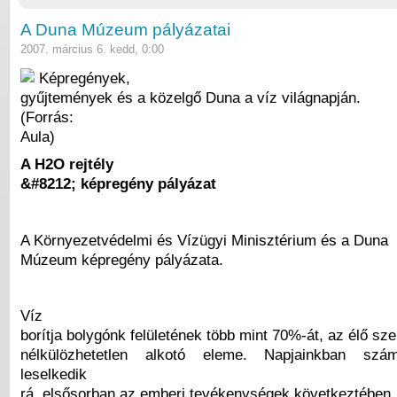
A Duna Múzeum pályázatai
2007. március 6. kedd, 0:00
Képregények,
gyűjtemények és a közelgő Duna a víz világnapján.
(Forrás:
Aula)
A H2O rejtély
&#8212; képregény pályázat
A Környezetvédelmi és Vízügyi Minisztérium és a Duna
Múzeum képregény pályázata.
Víz
borítja bolygónk felületének több mint 70%-át, az élő sz
nélkülözhetetlen alkotó eleme. Napjainkban szám
leselkedik
rá, elsősorban az emberi tevékenységek következtében.