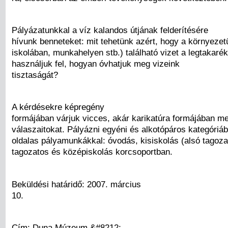
Pályázatunkkal a víz kalandos útjának felderítésére
hívunk benneteket: mit tehetünk azért, hogy a környezet
iskolában, munkahelyen stb.) található vizet a legtakar
használjuk fel, hogyan óvhatjuk meg vizeink
tisztaságát?
A kérdésekre képregény
formájában várjuk vicces, akár karikatúra formájában m
válaszaitokat. Pályázni egyéni és alkotópáros kategóriá
oldalas pályamunkákkal: óvodás, kisiskolás (alsó tagozat
tagozatos és középiskolás korcsoportban.
Beküldési határidő: 2007. március
10.
Cím: Duna Múzeum &#8212;