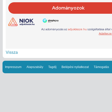
Vissza
Impresszum
Alapszabály
Tagdíj
Belépési nyilatkozat
Támogatás