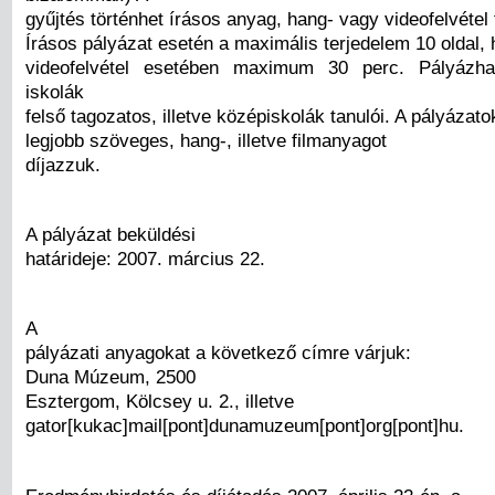
gyűjtés történhet írásos anyag, hang- vagy videofelvétel
Írásos pályázat esetén a maximális terjedelem 10 oldal,
videofelvétel esetében maximum 30 perc. Pályázhat
iskolák
felső tagozatos, illetve középiskolák tanulói. A pályázato
legjobb szöveges, hang-, illetve filmanyagot
díjazzuk.
A pályázat beküldési
határideje: 2007. március 22.
A
pályázati anyagokat a következő címre várjuk:
Duna Múzeum, 2500
Esztergom, Kölcsey u. 2., illetve
gator[kukac]mail[pont]dunamuzeum[pont]org[pont]hu.