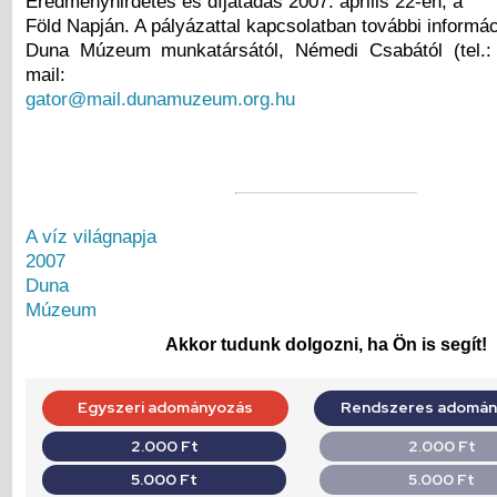
Eredményhirdetés és díjátadás 2007. április 22-én, a
Föld Napján. A pályázattal kapcsolatban további informác
Duna Múzeum munkatársától, Némedi Csabától (tel.: 
mail:
gator@mail.dunamuzeum.org.hu
A víz világnapja
2007
Duna
Múzeum
Akkor tudunk dolgozni, ha Ön is segít!