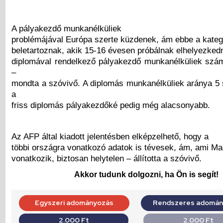
A pályakezdő munkanélküliek
problémájával Európa szerte küzdenek, ám ebbe a kateg
beletartoznak, akik 15-16 évesen próbálnak elhelyezkedn
diplomával rendelkező pályakezdő munkanélküliek szá
–
mondta a szóvivő. A diplomás munkanélküliek aránya 5 s
a
friss diplomás pályakezdőké pedig még alacsonyabb.
Az AFP által kiadott jelentésben elképzelhető, hogy a
többi országra vonatkozó adatok is tévesek, ám, ami M
vonatkozik, biztosan helytelen – állította a szóvivő.
Akkor tudunk dolgozni, ha Ön is segít!