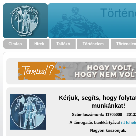
Címlap
Hírek
Tallózó
Történelem
Történele
Kérjük, segíts, hogy folyt
munkánkat!
Számlaszámunk: 11705008 – 2013
A támogatás bankkártyával
itt lehe
Nagyon köszönjük.