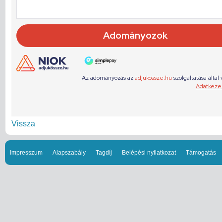
Vissza
Impresszum
Alapszabály
Tagdíj
Belépési nyilatkozat
Támogatás