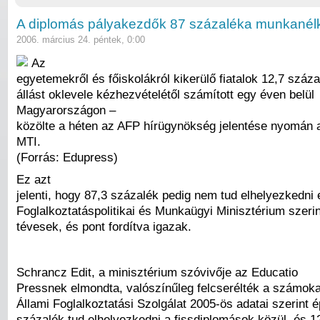
A diplomás pályakezdők 87 százaléka munkanélk
2006. március 24. péntek, 0:00
Az
egyetemekről és főiskolákról kikerülő fiatalok 12,7 száza
állást oklevele kézhezvételétől számított egy éven belül
Magyarországon –
közölte a héten az AFP hírügynökség jelentése nyomán 
MTI.
(Forrás: Edupress)
Ez azt
jelenti, hogy 87,3 százalék pedig nem tud elhelyezkedni e
Foglalkoztatáspolitikai és Munkaügyi Minisztérium szeri
tévesek, és pont fordítva igazak.
Schrancz Edit, a minisztérium szóvivője az Educatio
Pressnek elmondta, valószínűleg felcserélték a számoka
Állami Foglalkoztatási Szolgálat 2005-ös adatai szerint 
százalék tud elhelyezkedni a fissdiplomások közül, és 1