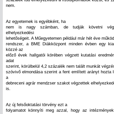
nem.
Az egyetemek is egyébként, ha
nem is nagy számban, de tudják követni végze
elhelyezkedési
lehetőségeit. A Műegyetemen például már hét éve működi
rendszer, a BME Diákközpont minden évben egy kia
közzé az
előző évek hallgatói körében végzett kutatási eredmé
adat
szerint, körülbelül 4,2 százalék nem talált munkát végzé
szóvivő elmondása szerint a fent említett arányt hozta 
a
debreceni agrár mendzser szakot végzettek elhelyezked
is.
Az új felsőoktatási törvény ezt a
folyamatot könnyíti meg azzal, hogy az intézmények