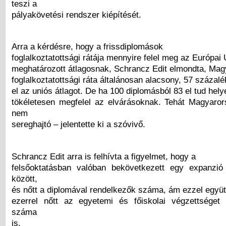
teszi a
pályakövetési rendszer kiépítését.
Arra a kérdésre, hogy a frissdiplomások
foglalkoztatottsági rátája mennyire felel meg az Európai
meghatározott átlagosnak, Schrancz Edit elmondta, Ma
foglalkoztatottsági ráta általánosan alacsony, 57 százalé
el az uniós átlagot. De ha 100 diplomásból 83 el tud hely
tökéletesen megfelel az elvárásoknak. Tehát Magyaror
nem
sereghajtó – jelentette ki a szóvivő.
Schrancz Edit arra is felhívta a figyelmet, hogy a
felsőoktatásban valóban bekövetkezett egy expanzi
között,
és nőtt a diplomával rendelkezők száma, ám ezzel együt
ezerrel nőtt az egyetemi és főiskolai végzettséget 
száma
is.