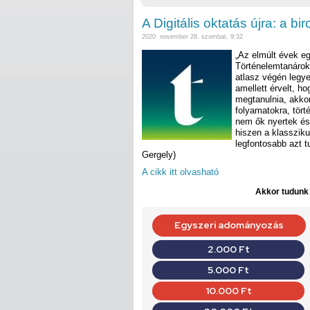
A Digitális oktatás újra: a b
2020. november 28. szombat, 9:32
„Az elmúlt évek eg
Történelemtanárok 
atlasz végén legye
amellett érvelt, 
megtanulnia, akkor
folyamatokra, tör
nem ők nyertek és
hiszen a klassziku
legfontosabb azt t
Gergely)
A cikk itt olvasható
Akkor tudunk d