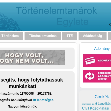
K
Történelem
Történelemtanítás
TTE
Átláthatóság
Adomány
 segíts, hogy folytathassuk
munkánkat!
laszámunk: 11705008 – 20133762.
Címkék
ogatás bankkártyával
itt lehetséges
.
aláírásgyűjtés
alapvizsga
Nagyon köszönjük.
Civil Közoktatási