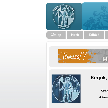
Címlap
Hírek
Tallózó
Kérjük,
Szám
A tám