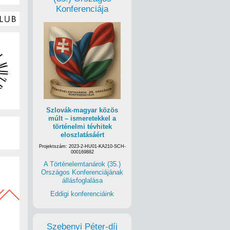
Konferenciája
Szlovák-magyar közös
múlt – ismeretekkel a
történelmi tévhitek
eloszlatásáért
Projektszám: 2023-2-HU01-KA210-SCH-
000169882
A Történelemtanárok (35.)
Országos Konferenciájának
állásfoglalása
Eddigi konferenciáink
Szebenyi Péter-díj