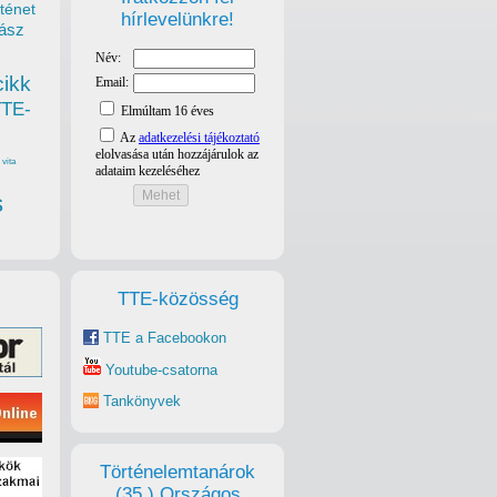
ténet
hírlevelünkre!
ász
cikk
TTE-
vita
s
TTE-közösség
TTE a Facebookon
Youtube-csatorna
Tankönyvek
Történelemtanárok
(35.) Országos