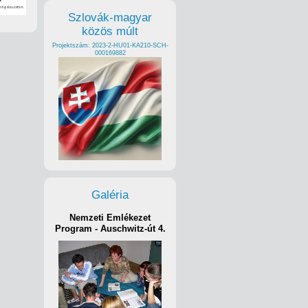
Szlovák-magyar
közös múlt
Projektszám: 2023-2-HU01-KA210-SCH-
000169882
Galéria
Nemzeti Emlékezet
Program - Auschwitz-út 4.