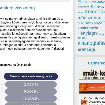
Platform
családtör
gy
emléknap
irodalom visszavág
előadás
Különóra
interjú
módszertani 
yik szimptomatikus vitája a minisztérium és a
Egylete között arról folyt, hogy vajon a történelem
tankönyv
NAT
n-e kronológia vagy sem. A tanári szervezet
konferencia
hogy ha a diákoknak nem az évszámokat kell
Tényleg!?
 esetleg lehetőségük van arra, hogy a társadalmi
törvény
ténelmi összefüggésekre figyeljenek. Természetesen
álhírek
 az új segédanyagban alig vannak évszámok,
állásfoglalá
s felfogás szerint a constanzi zsinatból a
udni, hogy pontosan melyik évben volt.” (Nádori
érettségi
Partnerek
olgozni, ha Ön is segít!