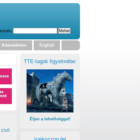
eresés:
Adatvédelem
English
TTE-tagok figyelmébe:
Éljen a lehetőséggel!
civil
Iratkozzon fel