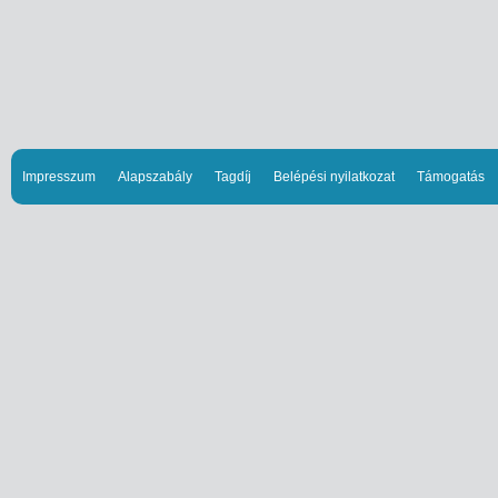
Impresszum
Alapszabály
Tagdíj
Belépési nyilatkozat
Támogatás