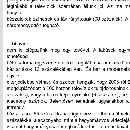
leginkább a televíziók számában állunk jól. Az ma m
hogy a
készülékek színesek és távirányítósak (98 százalék). A t
háromnegyedén fogható.
Többnyire
nem is elégszünk meg egy tévével. A lakások egy
lehetőség
két csatorna egyszeri vételére. Legalább három készülé
háztartások 13 százalékában van. És bár a moderneb
egyre
elterjedtebbé válnak, és szépen hangzik, hogy 2005-ről 
megduplázódott a 100 herzes televíziók tulajdonosainak
százalék), vagy a lapos képernyősöké (6 százalék), de
alacsony számok. Jelentősen terjednek ugyanakkor a
Immár a
háztartások 55 százalékában így élvezik otthon a filmek
százalékkal alacsonyabb, mint a hagyományos videolej
viszont hagyományosan megbarátkoztunk a technikával: 