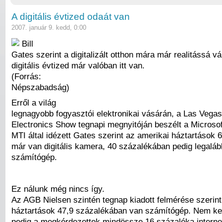
A digitális évtized odaát van
2007. január 9. kedd, 0:00
Bill
Gates szerint a digitalizált otthon mára már realitássá vál
digitális évtized már valóban itt van.
(Forrás:
Népszabadság)
Erről a világ
legnagyobb fogyasztói elektronikai vásárán, a Las Vega
Electronics Show tegnapi megnyitóján beszélt a Microsoft
MTI által idézett Gates szerint az amerikai háztartások
már van digitális kamera, 40 százalékában pedig legaláb
számítógép.
Ez nálunk még nincs így.
Az AGB Nielsen szintén tegnap kiadott felmérése szerint
háztartások 47,9 százalékában van számítógép. Nem ket
pedig a megkérdezettek mindössze 16 százaléka interne