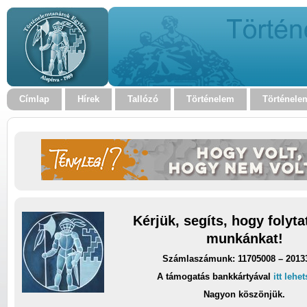
Címlap
Hírek
Tallózó
Történelem
Történele
Kérjük, segíts, hogy folyt
munkánkat!
Számlaszámunk: 11705008 – 2013
A támogatás bankkártyával
itt lehe
Nagyon köszönjük.