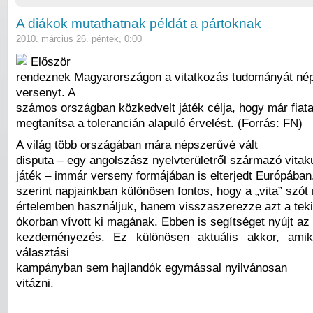
A diákok mutathatnak példát a pártoknak
2010. március 26. péntek, 0:00
Először
rendeznek Magyarországon a vitatkozás tudományát nép
versenyt. A
számos országban közkedvelt játék célja, hogy már fiat
megtanítsa a tolerancián alapuló érvelést. (Forrás: FN)
A világ több országában mára népszerűvé vált
disputa – egy angolszász nyelvterületről származó vitakul
játék – immár verseny formájában is elterjedt Európában
szerint napjainkban különösen fontos, hogy a „vita” szót 
értelemben használjuk, hanem visszaszerezze azt a tekin
ókorban vívott ki magának. Ebben is segítséget nyújt az 
kezdeményezés. Ez különösen aktuális akkor, ami
választási
kampányban sem hajlandók egymással nyilvánosan
vitázni.