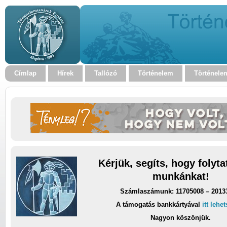
Címlap
Hírek
Tallózó
Történelem
Történele
Kérjük, segíts, hogy folyt
munkánkat!
Számlaszámunk: 11705008 – 2013
A támogatás bankkártyával
itt lehe
Nagyon köszönjük.