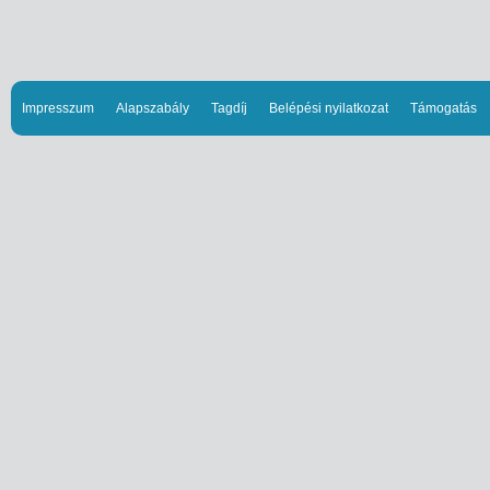
Impresszum
Alapszabály
Tagdíj
Belépési nyilatkozat
Támogatás