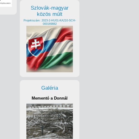
Szlovák-magyar
közös múlt
Projektszám: 2023-2-HU01-KA210-SCH-
000169882
Galéria
Mementó a Donnál