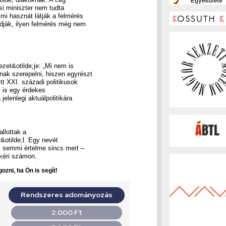
si miniszter nem tudta
mi hasznát látják a felmérés
dják, ilyen felmérés még nem
zet&otilde;je: „Mi nem is
nak szerepelni, hiszen egyrészt
t XXI. századi politikusok
z is egy érdekes
jelenlegi aktuálpolitikára
llottak a
&otilde;l. Egy nevét
k semmi értelme sincs mert –
 kéri számon.
ozni, ha Ön is segít!