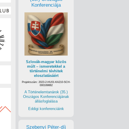
Konferenciája
Szlovák-magyar közös
múlt – ismeretekkel a
történelmi tévhitek
eloszlatásáért
Projektszám: 2023-2-HU01-KA210-SCH-
000169882
A Történelemtanárok (35.)
Országos Konferenciájának
állásfoglalása
Eddigi konferenciáink
Szebenyi Péter-díj