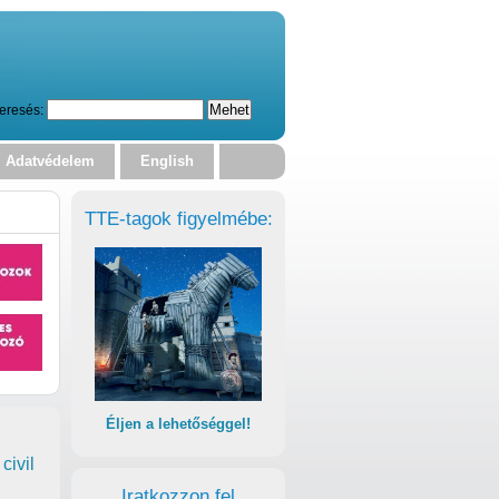
eresés:
Adatvédelem
English
TTE-tagok figyelmébe:
Éljen a lehetőséggel!
civil
Iratkozzon fel