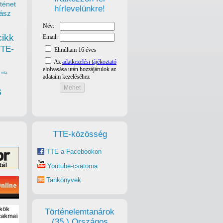
ténet
hírlevelünkre!
ász
cikk
TTE-
vita
s
TTE-közösség
TTE a Facebookon
Youtube-csatorna
Tankönyvek
Történelemtanárok
(35.) Országos