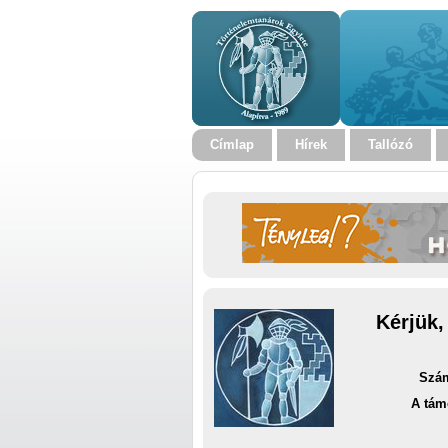
Címlap
Hírek
Tallózó
Kérjük,
Szám
A tám