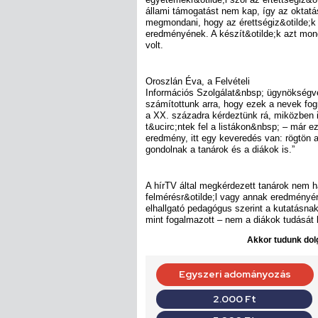
állami támogatást nem kap, így az oktatá
megmondani, hogy az érettségiz&otilde;k 
eredményének. A készít&otilde;k azt mon
volt.
Oroszlán Éva, a Felvételi
Információs Szolgálat&nbsp; ügynökségve
számítottunk arra, hogy ezek a nevek fog
a XX. századra kérdeztünk rá, miközben it
t&ucirc;ntek fel a listákon&nbsp; – már e
eredmény, itt egy keveredés van: rögtön a 
gondolnak a tanárok és a diákok is.”
A hírTV által megkérdezett tanárok nem ha
felmérésr&otilde;l vagy annak eredményér
elhallgató pedagógus szerint a kutatásna
mint fogalmazott – nem a diákok tudását
Akkor tudunk dolg