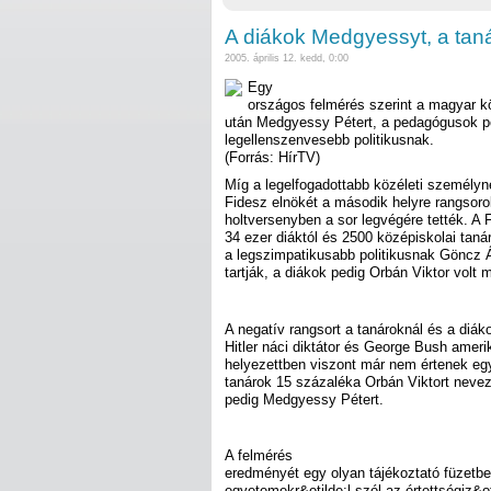
A diákok Medgyessyt, a tan
2005. április 12. kedd, 0:00
Egy
országos felmérés szerint a magyar k
után Medgyessy Pétert, a pedagógusok ped
legellenszenvesebb politikusnak.
(Forrás: HírTV)
Míg a legelfogadottabb közéleti személyn
Fidesz elnökét a második helyre rangsoro
holtversenyben a sor legvégére tették. A F
34 ezer diáktól és 2500 középiskolai tan
a legszimpatikusabb politikusnak Göncz Á
tartják, a diákok pedig Orbán Viktor volt m
A negatív rangsort a tanároknál és a diáko
Hitler náci diktátor és George Bush ameri
helyezettben viszont már nem értenek egy
tanárok 15 százaléka Orbán Viktort neve
pedig Medgyessy Pétert.
A felmérés
eredményét egy olyan tájékoztató füzetbe
egyetemekr&otilde;l szól az értettségiz&o