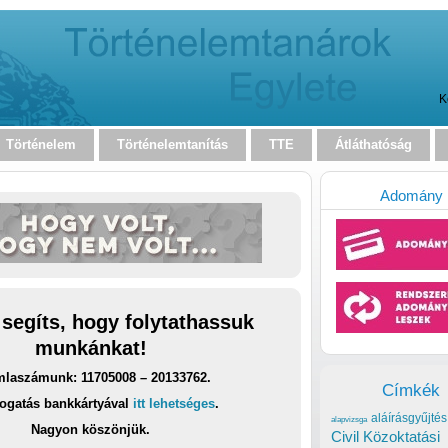
K
Történelem
Történelemtanítás
TTE
Átláthatóság
Adomány
 segíts, hogy folytathassuk
munkánkat!
laszámunk: 11705008 – 20133762.
Címkék
ogatás bankkártyával
itt lehetséges
.
aláírásgyűjtés
alapvizsga
Nagyon köszönjük.
Civil Közoktatási