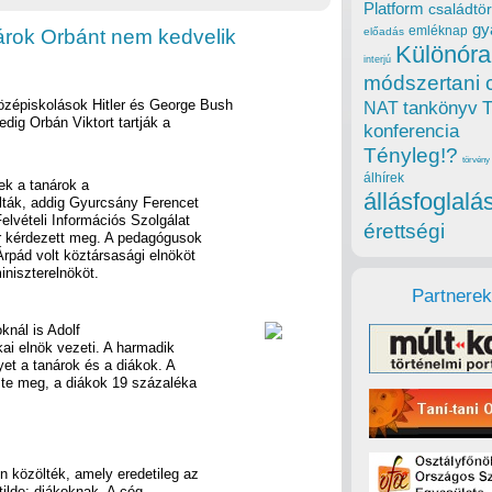
Platform
családtör
gy
emléknap
árok Orbánt nem kedvelik
előadás
Különóra
interjú
módszertani 
özépiskolások Hitler és George Bush
tankönyv
NAT
ig Orbán Viktort tartják a
konferencia
Tényleg!?
törvény
álhírek
ek a tanárok a
állásfoglalá
lták, addig Gyurcsány Ferencet
elvételi Információs Szolgálat
érettségi
ár kérdezett meg. A pedagógusok
rpád volt köztársasági elnököt
iniszterelnököt.
Partnerek
knál is Adolf
kai elnök vezeti. A harmadik
et a tanárok és a diákok. A
zte meg, a diákok 19 százaléka
n közölték, amely eredetileg az
tilde; diákoknak. A cég