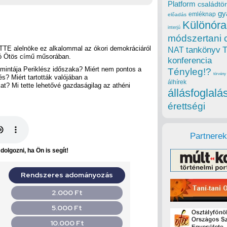
Platform
családtör
gy
emléknap
előadás
Különóra
interjú
módszertani 
 TTE alelnöke ez alkalommal az ókori demokráciáról
tankönyv
NAT
ió Ötös című műsorában.
konferencia
mintája Periklész időszaka? Miért nem pontos a
Tényleg!?
törvény
és? Miért tartották valójában a
álhírek
t? Mi tette lehetővé gazdaságilag az athéni
állásfoglalá
érettségi
Partnerek
olgozni, ha Ön is segít!