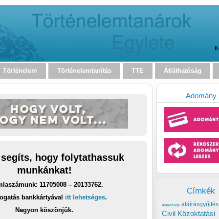
K
Történelem
Történelemtanítás
TTE
Átláthatóság
Adomány
 segíts, hogy folytathassuk
munkánkat!
laszámunk: 11705008 – 20133762.
Címkék
ogatás bankkártyával
itt lehetséges
.
aláírásgyűjtés
alapvizsga
Nagyon köszönjük.
Civil Közoktatási