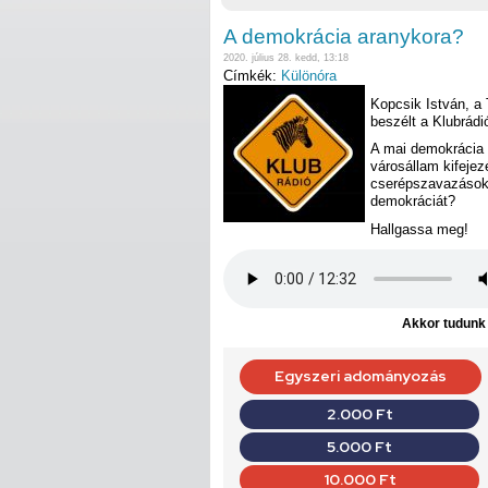
A demokrácia aranykora?
2020. július 28. kedd, 13:18
Címkék:
Különóra
Kopcsik István, a
beszélt a Klubrád
A mai demokrácia 
városállam kifejez
cserépszavazásoka
demokráciát?
Hallgassa meg!
Akkor tudunk d