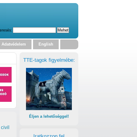
eresés:
Adatvédelem
English
TTE-tagok figyelmébe:
Éljen a lehetőséggel!
civil
Iratkozzon fel