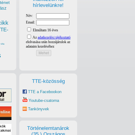
ténet
hírlevelünkre!
ász
cikk
TTE-
vita
s
TTE-közösség
TTE a Facebookon
Youtube-csatorna
Tankönyvek
Történelemtanárok
(35.) Országos