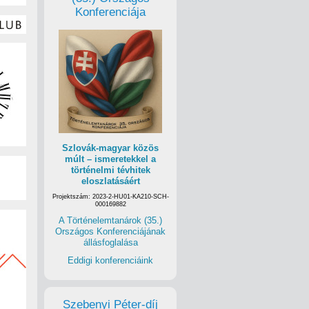
Konferenciája
Szlovák-magyar közös
múlt – ismeretekkel a
történelmi tévhitek
eloszlatásáért
Projektszám: 2023-2-HU01-KA210-SCH-
000169882
A Történelemtanárok (35.)
Országos Konferenciájának
állásfoglalása
Eddigi konferenciáink
Szebenyi Péter-díj