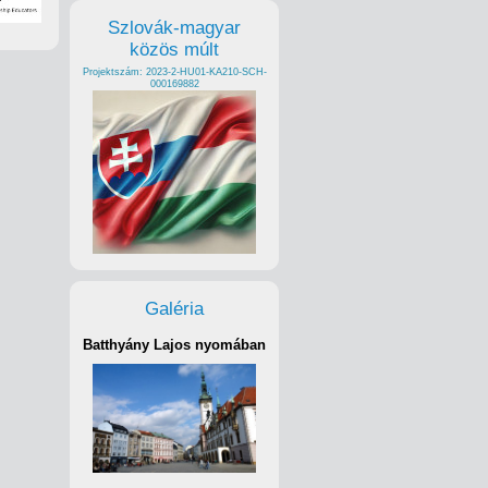
Szlovák-magyar
közös múlt
Projektszám: 2023-2-HU01-KA210-SCH-
000169882
Galéria
Batthyány Lajos nyomában