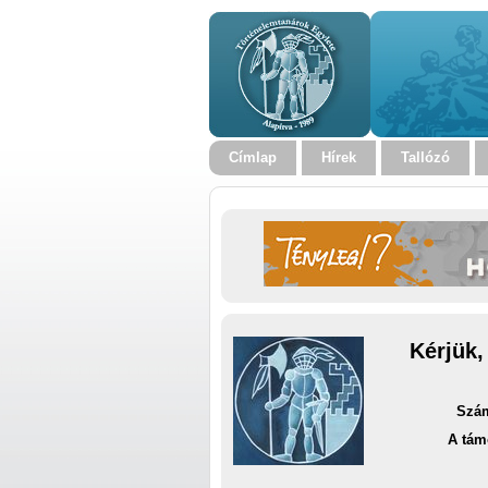
Címlap
Hírek
Tallózó
Kérjük,
Szám
A tám