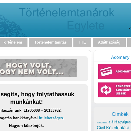
K
Történelem
Történelemtanítás
TTE
Átláthatóság
Adomány
 segíts, hogy folytathassuk
munkánkat!
laszámunk: 11705008 – 20133762.
Címkék
ogatás bankkártyával
itt lehetséges
.
aláírásgyűjtés
alapvizsga
Nagyon köszönjük.
Civil Közoktatási