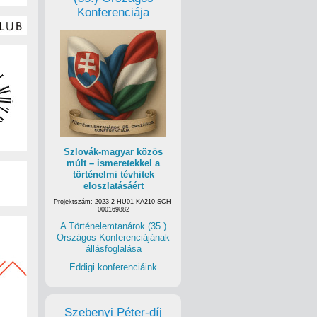
Konferenciája
Szlovák-magyar közös
múlt – ismeretekkel a
történelmi tévhitek
eloszlatásáért
Projektszám: 2023-2-HU01-KA210-SCH-
000169882
A Történelemtanárok (35.)
Országos Konferenciájának
állásfoglalása
Eddigi konferenciáink
Szebenyi Péter-díj