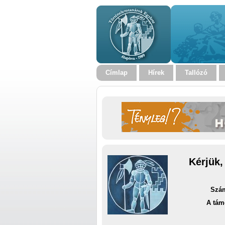
Címlap
Hírek
Tallózó
Kérjük,
Szám
A tám