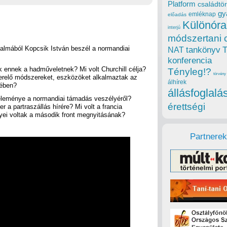
Platform
családtör
gy
emléknap
előadás
Különóra
interjú
módszertani 
kalmából Kopcsik István beszél a normandiai
tankönyv
NAT
konferencia
k ennek a hadműveletnek? Mi volt Churchill célja?
Tényleg!?
törvény
terelő módszereket, eszközöket alkalmaztak az
álhírek
kében?
állásfoglalá
leménye a normandiai támadás veszélyéről?
érettségi
er a partraszállás hírére? Mi volt a francia
yei voltak a második front megnyitásának?
Partnerek