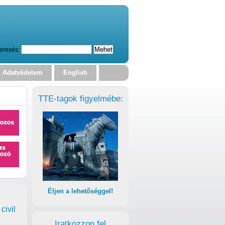
eresés:
Adatvédelem
English
TTE-tagok figyelmébe:
Éljen a lehetőséggel!
civil
Iratkozzon fel