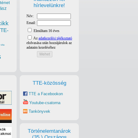
ténet
hírlevelünkre!
ász
cikk
TTE-
vita
s
TTE-közösség
TTE a Facebookon
Youtube-csatorna
Tankönyvek
Történelemtanárok
(35.) Országos