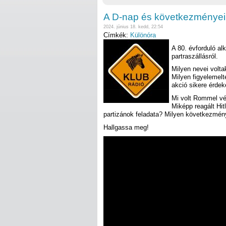
A D-nap és következményei
2024. június 18. kedd, 22:54
Címkék:
Különóra
A 80. évforduló al
partraszállásról.
Milyen nevei volta
Milyen figyelemel
akció sikere érde
Mi volt Rommel vé
Miképp reagált Hitl
partizánok feladata? Milyen következmén
Hallgassa meg!