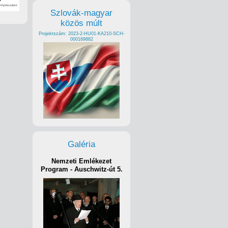
Szlovák-magyar
közös múlt
Projektszám: 2023-2-HU01-KA210-SCH-
000169882
Galéria
Nemzeti Emlékezet
Program - Auschwitz-út 5.