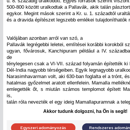
u. 8. századig uralkodott. Egyes források szerint viszont
500-800 között uralkodtak a Pallavák, akik talán pásztort
egykor. Megint mások szerint a Kr. u. 1. századtól uraltá
és a dravida építészet legszebb emlékei tulajdoníthatók 
Valójában azonban arról van szó, a
Pallavák legrégebbi leletei, említései korábbi korokból 
ugyan, fővárosuk, Kanchipuram például a IV. században 
de
ténylegesen csak a VI-VII. század folyamán építették ki
Dél-India nagyobb térségeiben. Egyik legnagyobb uralko
Narasimhavarman volt, aki 630-ban foglalta el a trónt, é
hatalmas győzelmet aratott ellenfelein. Mamalla mellékn
emlegették őt, s miután számos templomot épített M
is,
talán róla nevezték el egy ideig Mamallapuramnak a telep
Akkor tudunk dolgozni, ha Ön is segít!