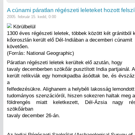
A cúnami páratlan régészeti leleteket hozott felsz
2005. február 15. kedd, 0:00
Körülbelül
1300 éves régészeti leletek, többek között két gránitból 
kőoroszlán került elő Dél-Indiában a decemberi cúnamit
követően.
(Forrás: National Geographic)
Páratlan régészeti leletek kerültek elő azután, hogy
tavaly decemberben szökőár pusztított India partjainál. A
került relikviák egy homokpadba ásódtak be, és évszáz
a
felfedezésükre. Alighanem a helybéli lakosság lemondott 
tudományos szenzációról, hiszen sokezren haltak meg a
földrengés miatt keletkezett, Dél-Ázsia nagy ré
szökőárban
tavaly december 26-án.
Az Indiai Régészeti Szolgálat (Archaeological Survey of