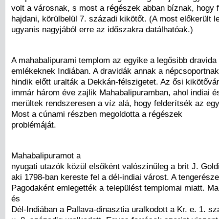
volt a városnak, s most a régészek abban bíznak, hogy f
hajdani, körülbelül 7. századi kikötőt. (A most előkerült l
ugyanis nagyjából erre az időszakra datálhatóak.)
A mahabalipurami templom az egyike a legősibb dravida
emlékeknek Indiában. A dravidák annak a népcsoportnak a
hindik előtt uralták a Dekkán-félszigetet. Az ősi kikötővá
immár három éve zajlik Mahabalipuramban, ahol indiai és
merültek rendszeresen a víz alá, hogy felderítsék az egyk
Most a cúnami részben megoldotta a régészek
problémáját.
Mahabalipuramot a
nyugati utazók közül elsőként valószínűleg a brit J. Gold
aki 1798-ban kereste fel a dél-indiai várost. A tengerész
Pagodaként emlegették a települést templomai miatt. M
és
Dél-Indiában a Pallava-dinasztia uralkodott a Kr. e. 1. sz