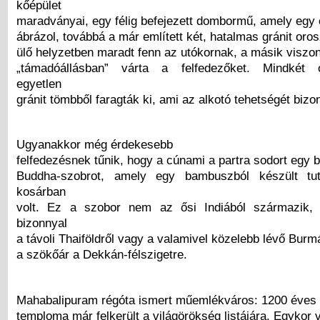
kőépület
maradványai, egy félig befejezett dombormű, amely egy 
ábrázol, továbbá a már említett két, hatalmas gránit oros
ülő helyzetben maradt fenn az utókornak, a másik viszon
„támadóállásban” várta a felfedezőket. Mindkét o
egyetlen
gránit tömbből faragták ki, ami az alkotó tehetségét bizon
Ugyanakkor még érdekesebb
felfedezésnek tűnik, hogy a cúnami a partra sodort egy 
Buddha-szobrot, amely egy bambuszból készült tuta
kosárban
volt. Ez a szobor nem az ősi Indiából származik
bizonnyal
a távoli Thaiföldről vagy a valamivel közelebb lévő Burm
a szökőár a Dekkán-félszigetre.
Mahabalipuram régóta ismert műemlékváros: 1200 éves
temploma már felkerült a világörökség listájára. Egykor v