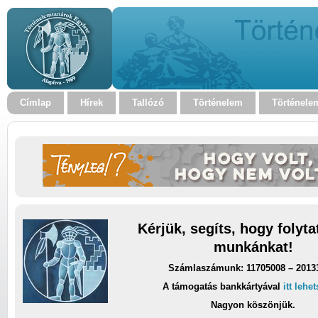
Címlap
Hírek
Tallózó
Történelem
Történele
Kérjük, segíts, hogy folyt
munkánkat!
Számlaszámunk: 11705008 – 2013
A támogatás bankkártyával
itt lehe
Nagyon köszönjük.