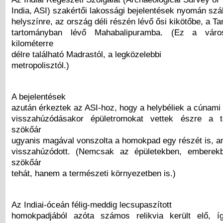
India, ASI) szakértői lakossági bejelentések nyomán szál
helyszínre, az ország déli részén lévő ősi kikötőbe, a T
tartományban lévő Mahabalipuramba. (Ez a vár
kilométerre
délre található Madrastól, a legközelebbi
metropolisztól.)
A bejelentések
azután érkeztek az ASI-hoz, hogy a helybéliek a cúnami
visszahúzódásakor épületromokat vettek észre a t
szökőár
ugyanis magával vonszolta a homokpad egy részét is, a
visszahúzódott. (Nemcsak az épületekben, emberekb
szökőár
tehát, hanem a természeti környezetben is.)
Az Indiai-óceán félig-meddig lecsupaszított
homokpadjából azóta számos relikvia került elő, í