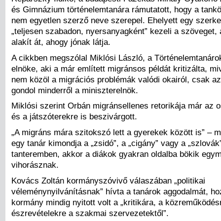
és Gimnázium történelemtanára rámutatott, hogy a tan
nem egyetlen szerző neve szerepel. Ehelyett egy szerke
„teljesen szabadon, nyersanyagként” kezeli a szöveget,
alakít át, ahogy jónak látja.
A cikkben megszólal Miklósi László, a Történelemtanáro
elnöke, aki a már említett migránsos példát kritizálta, m
nem közöl a migrációs problémák valódi okairól, csak az
gondol minderről a miniszterelnök.
Miklósi szerint Orbán migránsellenes retorikája már az 
és a játszóterekre is beszivárgott.
„A migráns mára szitokszó lett a gyerekek között is” – 
egy tanár kimondja a „zsidó”, a „cigány” vagy a „szlovák
tanteremben, akkor a diákok gyakran oldalba bökik egy
vihorásznak.
Kovács Zoltán kormányszóvivő válaszában „politikai
véleménynyilvánításnak” hívta a tanárok aggodalmát, ho
kormány mindig nyitott volt a „kritikára, a közreműködés
észrevételekre a szakmai szervezetektől”.