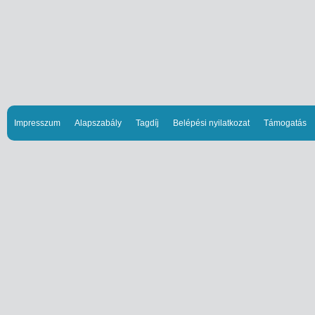
Impresszum
Alapszabály
Tagdíj
Belépési nyilatkozat
Támogatás