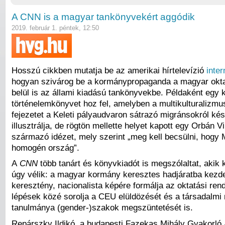
A CNN is a magyar tankönyvekért aggódik
2019. február 1. péntek, 12:50
Hosszú cikkben mutatja be az amerikai hírtelevízió
inter
hogyan szivárog be a kormánypropaganda a magyar okt
belül is az állami kiadású tankönyvekbe. Példaként egy 
történelemkönyvet hoz fel, amelyben a multikulturalizmu
fejezetet a Keleti pályaudvaron sátrazó migránsokról kés
illusztrálja, de rögtön mellette helyet kapott egy Orbán Vi
származó idézet, mely szerint „meg kell becsülni, hogy
homogén ország”.
A
CNN
több tanárt és könyvkiadót is megszólaltat, akik 
úgy vélik: a magyar kormány keresztes hadjáratba kezde
keresztény, nacionalista képére formálja az oktatási rend
lépések közé sorolja a CEU elüldözését és a társadalm
tanulmánya (gender-)szakok megszüntetését is.
Repárszky Ildikó, a budapesti Fazekas Mihály Gyakorló 