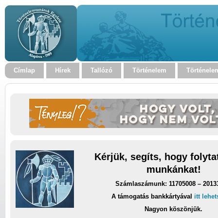
Címlap
Hírek
Tallózó
Történelem
Történele
Kérjük, segíts, hogy folyt
munkánkat!
Számlaszámunk: 11705008 – 2013
A támogatás bankkártyával
itt lehe
Nagyon köszönjük.