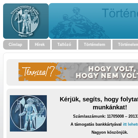
Címlap
Hírek
Tallózó
Történelem
Történele
Kérjük, segíts, hogy folyt
munkánkat!
Számlaszámunk: 11705008 – 2013
A támogatás bankkártyával
itt lehe
Nagyon köszönjük.