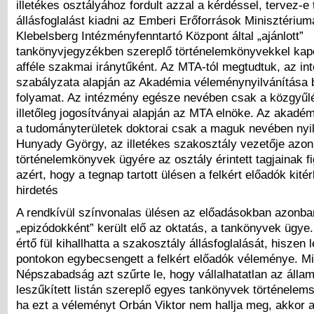
illetékes osztályához fordult azzal a kérdéssel, tervez-
állásfoglalást kiadni az Emberi Erőforrások Minisztérium
Klebelsberg Intézményfenntartó Központ által „ajánlott”
tankönyvjegyzékben szereplő történelemkönyvekkel kap
afféle szakmai iránytűként. Az MTA-tól megtudtuk, az i
szabályzata alapján az Akadémia véleménynyilvánítása 
folyamat. Az intézmény egésze nevében csak a közgyűlés
illetőleg jogosítványai alapján az MTA elnöke. Az akadém
a tudományterületek doktorai csak a maguk nevében nyi
Hunyady György, az illetékes szakosztály vezetője azonb
történelemkönyvek ügyére az osztály érintett tagjainak f
azért, hogy a tegnap tartott ülésen a felkért előadók kité
hirdetés
A rendkívül színvonalas ülésen az előadásokban azonba
„epizódokként” került elő az oktatás, a tankönyvek ügye
értő fül kihallhatta a szakosztály állásfoglalását, hiszen
pontokon egybecsengett a felkért előadók véleménye. M
Népszabadság azt szűrte le, hogy vállalhatatlan az állam 
leszűkített listán szereplő egyes tankönyvek történelem
ha ezt a véleményt Orbán Viktor nem hallja meg, akkor