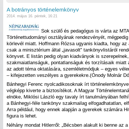
A botrányos történelemkönyv
2014. május 16. péntek, 16:21
Sok szülő és pedagógus is várta az MTA 
Történettudományi osztályának rendezvényét, mégpedig 
körlevél miatt. Hoffmann Rózsa ugyanis kiadta, hogy az 
csak a minisztérium által „javasolt” tankönyvlistáról ren
könyvet. E listán pedig olyan kiadványok is szerepelnek
szakmaiatlanságuk, pontatlanságuk és torzításaik miatt 
az adott téma oktatására, szemléletmódjuk – egyes vél
– kifejezetten veszélyes a gyerekekre.(Ónody Molnár Dó
Bánhegyi Ferenc nyolcadikosoknak írt történelemkönyve
végképp kiverte a biztosítékot. A Magyar Történelemtan
elnöke, Miklósi László egy tavaly írt tanulmányában felhí
a Bánhegyi-féle tankönyv szakmailag elfogadhatatlan, elf
Arra például, hogy ennek alapján a gyerekek számára Hit
figura is lehet.
Néhány mondat Hitlerről: „Bécsben alakult ki benne az 