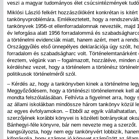
veszi a magyar tudományos élet csúcsintézmények tudósa
Miklósi László felkért hozzászólóként konkrétan is kitért
tankönyvproblémára. Emlékeztetett, hogy a rendszerváltá
tankönyvek 1956-ot ellenforradalomnak nevezték, majd 
év leforgása alatt 1956 forradalommá és szabadságharc
a történelmi evidenciák miatt, hanem azért, mert a rends
Országgyűlés első ünnepélyes deklarációja úgy szólt, h
forradalom és szabadságharc volt. Történelemtanárként
éreztem, végünk van – fogalmazott, hozzátéve, minden 
kérdéshez vezet, hogy a történelem a történész történel
politikusok történelméről szól.
– Kérdés az, hogy a tankönyvben kinek a történelme leg
Meggyőződésem, hogy a történészi történelemnek kell al
mondta felszólalásában. Felhívta a figyelmet arra, hogy
az állami iskolákban mindössze három tankönyv közül le
az egyes évfolyamokon. – Ebből az egyik vállalhatatlan, 
szerzőjének korábbi könyvei is közéleti botrányokat okoz
Bánhegyi-féle könyvre, bár nem nevezte meg a szerzőt. 
hangsúlyozta, hogy nem egy tankönyvért lobbizik, hane
kifogásolja, hogy számos jó könyvet száműzött az állam. 