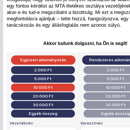
egy fontos kérdést az MTA illetékes osztálya vezetőjén
akar-e és tud-e megszólalni a bizottság. Mi ezt a megszó
megfontolásra ajánljuk – tette hozzá, hangsúlyozva, eg
tanácskozás és egy állásfoglalás nem azonos súlyú.
Akkor tudunk dolgozni, ha Ön is segít!