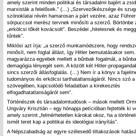
amely szerint minden politikai és társadalmi bajért a zsi
marxisták a felelősek.” (…) „Szervezőkészsége és szug
szónoklatai révén hamarosan a párt vezére, azaz Führere
sörpuccsot merész tervnek minősíti a szerző. Börtönbe 
„erkölcsi tőkét kovácsolt”. Beszédei „hitelesnek és me
tűntek”.
Miklósi azt írja: „a szerző munkamódszere, hogy rendsz
minősít, nem foglal állást, így Hitler bemutatásakor se
magyarázza egyebek mellett a bűnbak fogalmát, a bűnb
demagógia lényegét sem. A közölt két Hitler-propaganda
sincs szerzői állásfoglalás. (…) Nem ír a könyv a fajelm
tudományos és erkölcsi tarthatatlanságáról. Nincs szó a
szövegében, kapcsolódó feladatban a kirekesztés
elfogadhatatlanságáról sem”.
Történészek és társadalomtudósok – mások mellett Orm
Ungváry Krisztián – egy hónapja petícióban fejtették ki 
amely szerint „felmérhetetlen károkat okoz, ha a történ
ismét teret kap a politikai és ideológiai irányítás”.
A Népszabadság az egyre szélesedő tiltakozások hatás