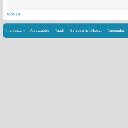
Vissza
Impresszum
Alapszabály
Tagdíj
Belépési nyilatkozat
Támogatás