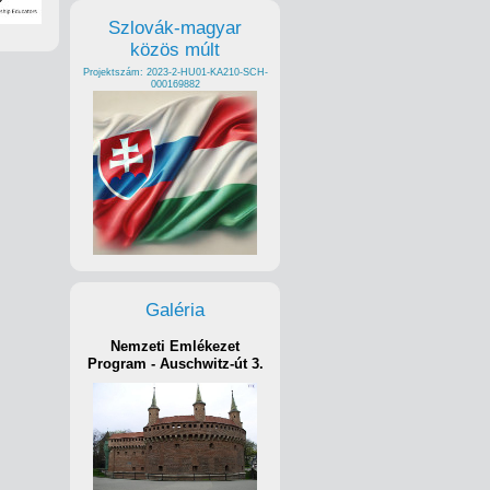
Szlovák-magyar
közös múlt
Projektszám: 2023-2-HU01-KA210-SCH-
000169882
Galéria
Nemzeti Emlékezet
Program - Auschwitz-út 3.