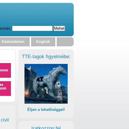
eresés:
Adatvédelem
English
TTE-tagok figyelmébe:
Éljen a lehetőséggel!
civil
Iratkozzon fel