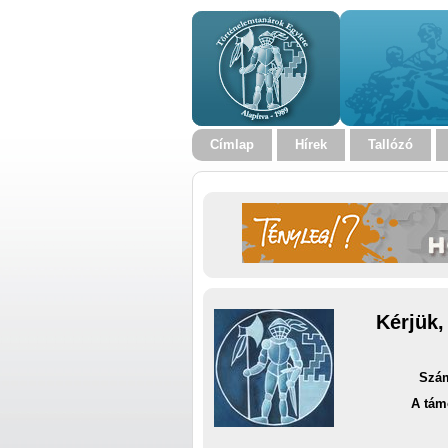
Címlap
Hírek
Tallózó
Kérjük,
Szám
A tám