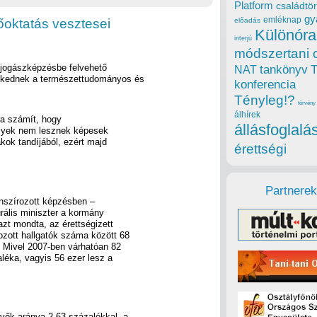
Platform
családtör
gy
emléknap
őoktatás vesztesei
előadás
Különóra
interjú
módszertani 
s jogászképzésbe felvehető
tankönyv
NAT
lkednek a természettudományos és
konferencia
Tényleg!?
törvény
álhírek
ra számít, hogy
állásfoglalá
elyek nem lesznek képesek
ákok tandíjából, ezért majd
érettségi
Partnerek
nanszírozott képzésben –
turális miniszter a kormány
 azt mondta, az érettségizett
ozott hallgatók száma között 68
 Mivel 2007-ben várhatóan 82
léka, vagyis 56 ezer lesz a
ők aránya 2,63 százalékkal, a