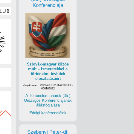
Konferenciája
Szlovák-magyar közös
múlt – ismeretekkel a
történelmi tévhitek
eloszlatásáért
Projektszám: 2023-2-HU01-KA210-SCH-
000169882
A Történelemtanárok (35.)
Országos Konferenciájának
állásfoglalása
Eddigi konferenciáink
Szebenyi Péter-díj