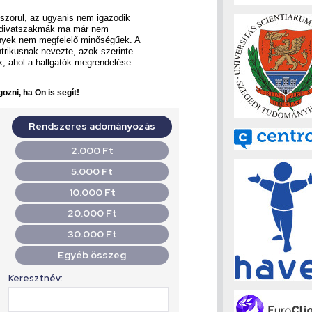
 szorul, az ugyanis nem igazodik
a divatszakmák ma már nem
ények nem megfelelő minőségűek. A
trikusnak nevezte, azok szerinte
, ahol a hallgatók megrendelése
ozni, ha Ön is segít!