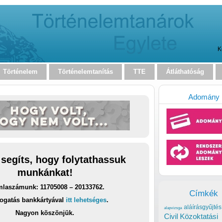
K
Történelem
Történelemtanítás
TTE
Átláthatóság
Adomány
 segíts, hogy folytathassuk
munkánkat!
laszámunk: 11705008 – 20133762.
Címkék
ogatás bankkártyával
itt lehetséges
.
aláírásgyűjtés
alapvizsga
Nagyon köszönjük.
Civil Közoktatási