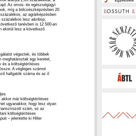
ajd. Az orvos- és egészségügyi
mok, míg a bölcsészképzésben 20
százalékos, az agrárképzésben
6 százalékos lesz a&nbsp;
övetkező tanévben is 12 500-an
n ekörül lesz a következő
gálatot végeztek, és többek
án meghatároztak egy keretet,
k és a költségtérítéses
össze. A végleges számot
ező hallgatók száma és az ő
ljes
s akkor már költségtérítéses
het ugyanakkor, hogy lesz olyan
inanszírozott szám, ez az
ani költségtérítéses
it – jelentette ki Hiller