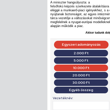
A miniszter hangsúlyozta: a
felsőfokú képzés szerkezete átalakításra
eléggé a munkaerő-piaci igényekhez, s 
nyújtanak biztonságot, az egyes intézm
tárca vezetője a változásokat minőségcen
megfelelnek a nyugat-európai modelleknek
alapján működik a piac.
Akkor tudunk dolg