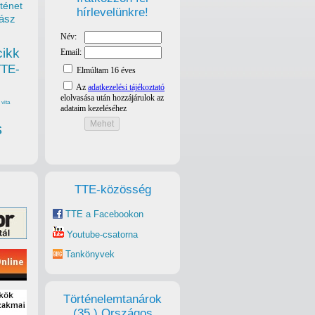
ténet
hírlevelünkre!
ász
cikk
TTE-
vita
s
TTE-közösség
TTE a Facebookon
Youtube-csatorna
Tankönyvek
Történelemtanárok
(35.) Országos