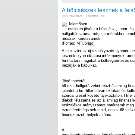
A bölcsészek lesznek a fels
2006. november 9. csütörtök, 0:00
Jelentősen
csökken jövőre a bölcsész-, tanár- é
hallgatók száma, míg kis mértékben eme
műszaki keretszámok.
(Forrás: MTI/origo)
A miniszter az új szabályozás nyomán ar
lesznek olyan oktatási intézmények, am
fenntartani magukat a költségtérítéses di
bezárják a kapuikat.
Jövő tanévtől
56 ezer hallgató vehet részt államilag fi
jelentette be Hiller István oktatási és kul
szerdai ülését követő tájékoztatón. Hiller
diákok létszáma és az államilag finanszír
százalékos arányszámot határoztak meg.
ezren érettségiznek majd, ennek 68 száza
finanszírozott helyek száma.
A
természettudományos képzésben résztvev