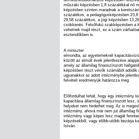
műszaki képzésben 1,8 százalékkal nő m
képzésben szinten maradnak a keretszá
százalékos, a pedagógusképzésben 23,8 
29,58 százalékos, a jogi képzésben 13,2
csökkenés. Felsőfokú szakképzésben a k
vehetnek majd részt, ez a szám várhatóa
esztendőkben is.
A miniszter
elmondta, az egyetemeknél kapacitásvizs
között az elmúlt évek jelentkezése alapj
amely az államilag finanszírozott hallgató
képzésben részt vevők számából adódik 
ugyanakkor az adott intézménybe jelentk
felvételi eredményük határozza meg.
Előfordulhat tehát, hogy egy intézmény te
kapacitása államilag finanszírozott lesz, 
helyeket nem hirdethet meg. Az is meges
intézmény, ahová már nem jut államilag f
intézmény vagy képes lesz magát fenntart
képzésekből, vagy előbb-utóbb bezárja kapu
István.