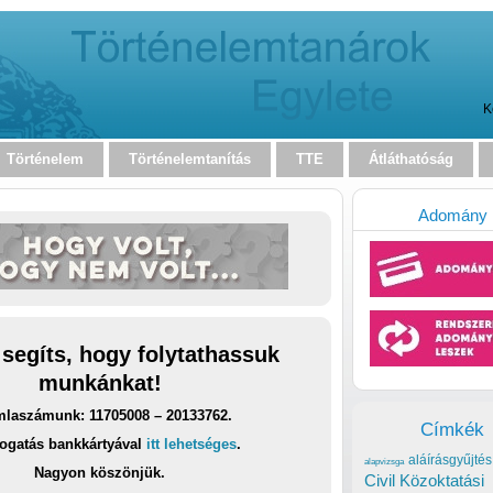
K
Történelem
Történelemtanítás
TTE
Átláthatóság
Adomány
 segíts, hogy folytathassuk
munkánkat!
laszámunk: 11705008 – 20133762.
Címkék
ogatás bankkártyával
itt lehetséges
.
aláírásgyűjtés
alapvizsga
Nagyon köszönjük.
Civil Közoktatási