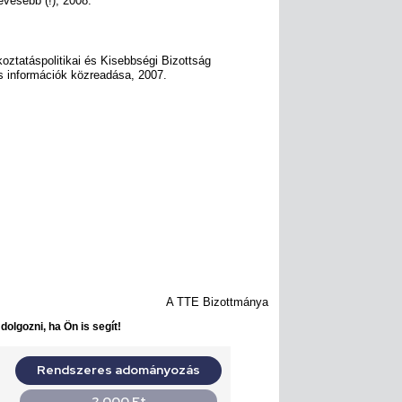
evesebb (!), 2008.
oztatáspolitikai és Kisebbségi Bizottság
os információk közreadása, 2007.
A TTE Bizottmánya
olgozni, ha Ön is segít!