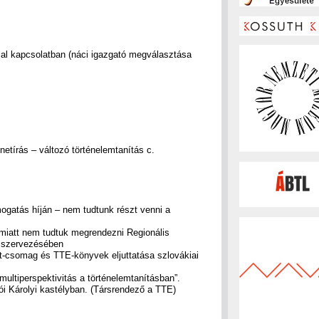
ssal kapcsolatban (náci igazgató megválasztása
énetírás – változó történelemtanítás c.
ámogatás híján – nem tudtunk részt venni a
k miatt nem tudtuk megrendezni Regionális
a szervezésében
t-csomag és TTE-könyvek eljuttatása szlovákiai
ultiperspektivitás a történelemtanításban”.
i Károlyi kastélyban. (Társrendező a TTE)