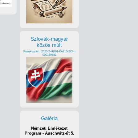
Szlovák-magyar
közös múlt
Projektszám: 2023-2-HU01-KA210-SCH-
000169882
Galéria
Nemzeti Emlékezet
Program - Auschwitz-út 5.