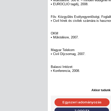
• Működésre: 300 e. – minden eddiginél k
• EUROCLIO tagdíj, 2008.
Főv. Közgyűlés Esélyegyenlőségi, Foglalk
• Civil hírek és civilek számára is haszn
OKM
• Működésre, 2007.
Magyar Telekom
• Civil Díjcsomag, 2007.
Balassi Intézet:
• Konferencia, 2008.
Akkor tudunk d