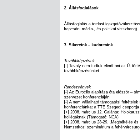
2. Állásfoglalások
Állásfoglalás a tordasi igazgatóválasztá
kapcsán; média-, és politikai visszhang)
3. Sikereink – kudarcaink
Továbbképzések:
[-] Tavaly nem tudtuk elindítani az Új tört
továbbképzésünket
Rendezvények
[-] Az Euroclio alapítása óta először – t
szervezet konferenciáján
[-] A nem vállalható támogatási feltétele
konferenciánkat a TTE Szegedi csoportj
[+] 2008. március 12. Galánta: Holokausz
kollégáknak (Támogató: NCA)
[+] 2008. március 28-29. „Megbékélés és m
Nemzetközi szeminárium a fehérvárcsurgó