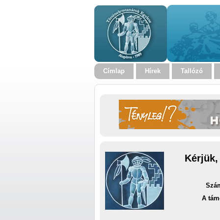
Címlap
Hírek
Tallózó
Kérjük,
Szám
A tám