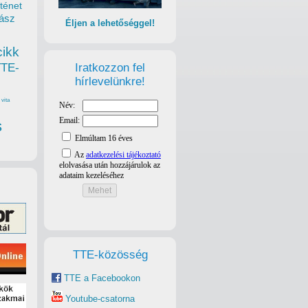
ténet
ász
Éljen a lehetőséggel!
cikk
Iratkozzon fel
TTE-
hírlevelünkre!
vita
s
TTE-közösség
TTE a Facebookon
Youtube-csatorna