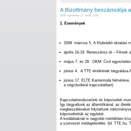
A Bizottmány beszámolója 
2008. november 17. hétfő, 0:00
1. Események
2008. március 5. A Klubrádió oktatási 
április 16-19. Reneszánsz-út – Filmek a
május 7. és 28. OKM: Civil egyezteté
június 4. A TTE elnökének tárgyalása 
június 17. ELTE Karrieriroda felmérése
a végzősökkel kapcsolatban)
Kapcsolatrendszerünk és képviseleti munk
Így tárgyaltunk az államtitkárral, az illet
megbeszéléseket folytattunk intézményvez
képviseltettük az egyletet.
A korábbiaknál is nagyobb mértékben kív
a szervezet médiajelenléte. (ld. TTE.hu,