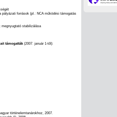
sségét
 a pályázati források (pl.: NCA működési támogatás
k megnyugtató stabilizálása
ait támogatták
(2007. január 1-től):
magyar történelemtanárokhoz, 2007.