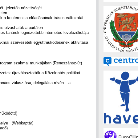
ét, jelentős nézettségét
eten
 a konferencia előadásainak írásos változatát
is olvashatók a portálon
os tanárok legnézettebb internetes levelezőlistája
zakmai szervezetek együttműködésének aktivitása
Program szakmai munkájában (Reneszánsz-út)
zetek újraválasztották a Közoktatás-politikai
Tanács választása, delegálása révén – a
működött!)
helye¬ (Webkaptár)
iadó)