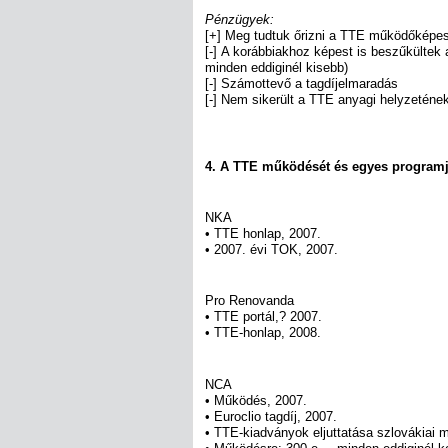
Pénzügyek:
[+] Meg tudtuk őrizni a TTE működőképe
[-] A korábbiakhoz képest is beszűkültek
minden eddiginél kisebb)
[-] Számottevő a tagdíjelmaradás
[-] Nem sikerült a TTE anyagi helyzeténe
4. A TTE működését és egyes programj
NKA
• TTE honlap, 2007.
• 2007. évi TOK, 2007.
Pro Renovanda
• TTE portál,? 2007.
• TTE-honlap, 2008.
NCA
• Működés, 2007.
• Euroclio tagdíj, 2007.
• TTE-kiadványok eljuttatása szlovákiai 