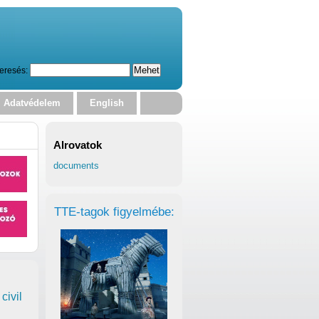
eresés:
Adatvédelem
English
Alrovatok
documents
TTE-tagok figyelmébe:
civil