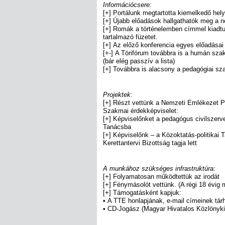
Információcsere:
[+] Portálunk megtartotta kiemelkedő hely
[+] Újabb előadások hallgathatók meg a n
[+] Romák a történelemben címmel kiadtuk
tartalmazó füzetet.
[+] Az előző konferencia egyes előadásai 
[+-] A Törifórum továbbra is a humán szak
(bár elég passzív a lista)
[+] Továbbra is alacsony a pedagógiai s
Projektek:
[+] Részt vettünk a Nemzeti Emlékezet 
Szakmai érdekképviselet:
[+] Képviselőnket a pedagógus civilszerve
Tanácsba
[+] Képviselőnk – a Közoktatás-politikai 
Kerettantervi Bizottság tagja lett
A munkához szükséges infrastruktúra:
[+] Folyamatosan működtettük az irodát
[+] Fénymásolót vettünk. (A régi 18 évig 
[+] Támogatásként kapjuk:
• A TTE honlapjának, e-mail címeinek tár
• CD-Jogász (Magyar Hivatalos Közlönyk