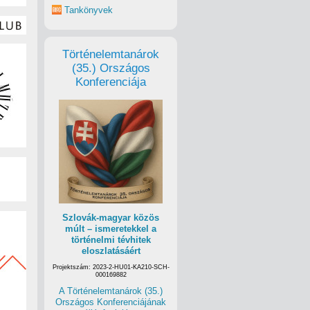
Tankönyvek
Történelemtanárok
(35.) Országos
Konferenciája
Szlovák-magyar közös
múlt – ismeretekkel a
történelmi tévhitek
eloszlatásáért
Projektszám: 2023-2-HU01-KA210-SCH-
000169882
A Történelemtanárok (35.)
Országos Konferenciájának