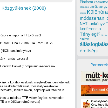
Platform
családtör
gy
emléknap
a Közgyűlésnek (2008)
előadás
Különóra
interjú
módszertani 
tankönyv
NAT
konferencia
Tényleg!?
műsora e napon a TTE-ről szól
törvény
álhírek
z útról: Duna Tv: máj. 14., m2: jún. 22.
állásfoglalá
érettségi
s (NIOK-tanulmányhoz)
Aáry Tamás Lajossal
Partnerek
, Horváth Dániel (Kompetencia-elvárások
ánk a korábbi éveknek megfelelően igen kiterjedt.
ékes szakállamtitkárral, főosztályvezetőkkel;
etőkkel, kiállításokon, sajtótájékoztatókon is
áncsi a média a TTE véleményére; növekedett
 TTE a médiában című rovata)