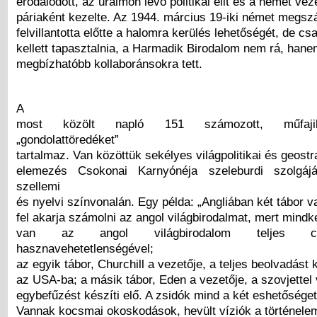
erodálódott, az uralmon lévő politikai elit és a német vez
páriaként kezelte. Az 1944. március 19-iki német megszá
felvillantotta előtte a halomra kerülés lehetőségét, de cs
kellett tapasztalnia, a Harmadik Birodalom nem rá, han
megbízhatóbb kollaboránsokra tett.
A
most közölt napló 151 számozott, műfaji
„gondolattöredéket”
tartalmaz. Van közöttük sekélyes világpolitikai és geostr
elemezés Csokonai Karnyónéja szeleburdi szolgáj
szellemi
és nyelvi színvonalán. Egy példa: „Angliában két tábor v
fel akarja számolni az angol világbirodalmat, mert mindk
van az angol világbirodalom teljes c
hasznavehetetlenségével;
az egyik tábor, Churchill a vezetője, a teljes beolvadást k
az USA-ba; a másik tábor, Eden a vezetője, a szovjettel v
egybefűzést készíti elő. A zsidók mind a két eshetősége
Vannak kocsmai okoskodások, hevült víziók a történelem