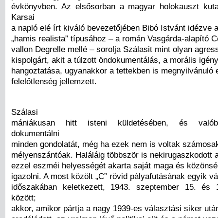
évkönyvben. Az elsősorban a magyar holokauszt kuta
Karsai
a napló elé írt kiváló bevezetőjében Bibó Istvánt idézve 
„hamis realista” típusához – a román Vasgárda-alapító 
vallon Degrelle mellé – sorolja Szálasit mint olyan agres
kispolgárt, akit a túlzott öndokumentálás, a morális igén
hangoztatása, ugyanakkor a tettekben is megnyilvánuló e
felelőtlenség jellemzett.
Szálasi
mániákusan hitt isteni küldetésében, és valób
dokumentálni
minden gondolatát, még ha ezek nem is voltak számosak
mélyenszántóak. Haláláig többször is nekirugaszkodott a
ezzel eszméi helyességét akarta saját maga és közönség
igazolni. A most közölt „C” rövid pályafutásának egyik v
időszakában keletkezett, 1943. szeptember 15. és 1
között;
akkor, amikor pártja a nagy 1939-es választási siker ut