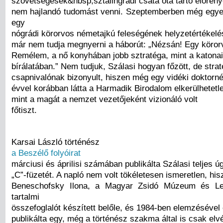
szövetségesek&nbsp;sztálingrádi csata óta tartó előren
nem hajlandó tudomást venni. Szeptemberben még egye
egy
nógrádi körorvos németajkú feleségének helyzetértékelés
már nem tudja megnyerni a háborút: „Nézsán! Egy körorv
Remélem, a nő konyhában jobb sztratéga, mint a katon
bírálatában.” Nem tudjuk, Szálasi hogyan főzött, de stra
csapnivalónak bizonyult, hiszen még egy vidéki doktorné
évvel korábban látta a Harmadik Birodalom elkerülhetetl
mint a magát a nemzet vezetőjeként vizionáló volt
főtiszt.
Karsai László történész
a Beszélő folyóirat
márciusi és áprilisi számában publikálta Szálasi teljes 
„C”-füzetét. A napló nem volt tökéletesen ismeretlen, his
Beneschofsky Ilona, a Magyar Zsidó Múzeum és Lev
tartalmi
összefoglalót készített belőle, és 1984-ben elemzéséve
publikálta egy, még a történész szakma által is csak elv