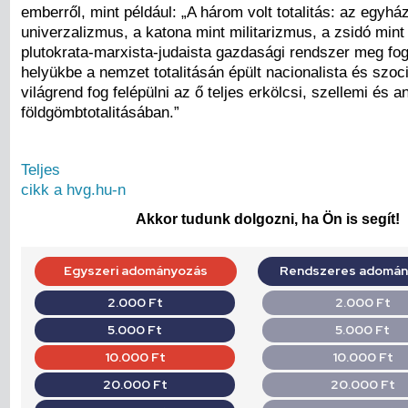
emberről, mint például: „A három volt totalitás: az egyhá
univerzalizmus, a katona mint militarizmus, a zsidó mint
plutokrata-marxista-judaista gazdasági rendszer meg fo
helyükbe a nemzet totalitásán épült nacionalista és szoci
világrend fog felépülni az ő teljes erkölcsi, szellemi és a
földgömbtotalitásában.”
Teljes
cikk a hvg.hu-n
Akkor tudunk dolgozni, ha Ön is segít!