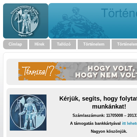
Címlap
Hírek
Tallózó
Történelem
Történele
Kérjük, segíts, hogy folyt
munkánkat!
Számlaszámunk: 11705008 – 2013
A támogatás bankkártyával
itt lehe
Nagyon köszönjük.