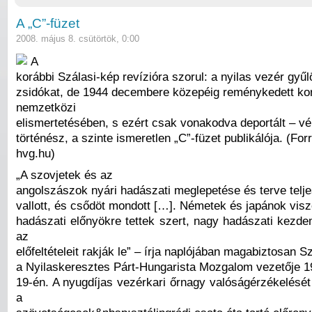
A „C”-füzet
2008. május 8. csütörtök, 0:00
A
korábbi Szálasi-kép revízióra szorul: a nyilas vezér gyűl
zsidókat, de 1944 decembere közepéig reménykedett k
nemzetközi
elismertetésében, s ezért csak vonakodva deportált – vé
történész, a szinte ismeretlen „C”-füzet publikálója. (For
hvg.hu)
„A szovjetek és az
angolszászok nyári hadászati meglepetése és terve telj
vallott, és csődöt mondott […]. Németek és japánok visz
hadászati előnyökre tettek szert, nagy hadászati kez
az
előfeltételeit rakják le” – írja naplójában magabiztosan S
a Nyilaskeresztes Párt-Hungarista Mozgalom vezetője 1
19-én. A nyugdíjas vezérkari őrnagy valóságérzékelését
a