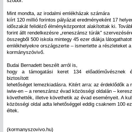
szobor.
Mint mondta, az irodalmi emlékházak számára
kiírt 120 millió forintos pályázat eredményeként 17 hely
időszakát felidéző élményközpontot alakítottak ki. Tovább
forint állt rendelkezésre „reneszánsz túrák” szervezésér
összegből 500 iskola mintegy 45 ezer diákja látogathatot
emlékhelyekre országszerte – ismertette a részleteket a
kormányszóvivő.
Budai Bernadett beszélt arról is,
hogy a támogatási keret 134 előadóművésznek é
biztosított
lehetőséget lemezkiadásra. Kitért arra: az érdeklődők a
iwiw-en – a reneszánsz évad közösségi oldalán – keresz
követhették, illetve követhetik az évad eseményeit. A kul
közösségi oldal adta lehetőséggel eddig csaknem 100 e
éltek.
(kormanyszovivo.hu)