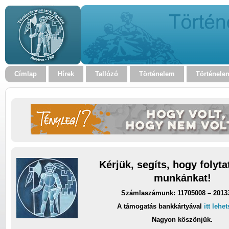
Címlap
Hírek
Tallózó
Történelem
Történele
Kérjük, segíts, hogy folyt
munkánkat!
Számlaszámunk: 11705008 – 2013
A támogatás bankkártyával
itt lehe
Nagyon köszönjük.