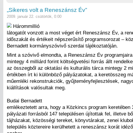
„Sikeres volt a Reneszánsz Év”
2009. január 22. csütörtök, 0:00
Hárommillió
látogatót vonzott a most véget ért Reneszánsz Év, a re
időszakát és értékeit népszerűsítő programsorozat – köz
Bernadett kormányszóvivő szerdai tájékoztatóján.
Mint a szóvivő elmondta, a Reneszánsz Év programjaira
mintegy 4 milliárd forint költségvetési forrás állt rendelk
az összegből az oktatási és kulturális tárca mintegy 2 mil
értékben írt ki különböző pályázatokat, a keretösszeg má
műemléki rekonstrukciók, gyűjteményfejlesztések, nag
kiállítások valósultak meg.
Budai Bernadett
emlékeztetett arra, hogy a Közkincs program keretében 32
pályázati forrásból 147 településen újítottak fel, illetve bő
tájházakat, közösségi tereket, könyvtárakat, zenei klubo
település köztereire kerülhetett a reneszánsz korát idéző