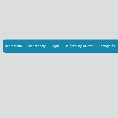
Impresszum
Alapszabály
Tagdíj
Belépési nyilatkozat
Támogatás