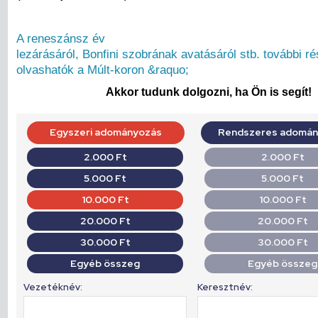
A reneszánsz év
lezárásáról, Bonfini szobrának avatásáról stb. további ré
olvashatók a Múlt-koron &raquo;
Akkor tudunk dolgozni, ha Ön is segít!