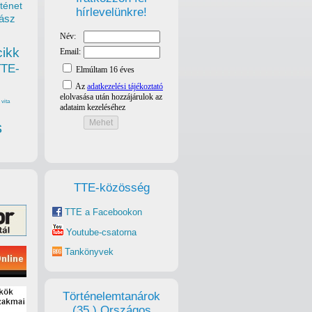
ténet
hírlevelünkre!
ász
cikk
TTE-
vita
s
TTE-közösség
TTE a Facebookon
Youtube-csatorna
Tankönyvek
Történelemtanárok
(35.) Országos