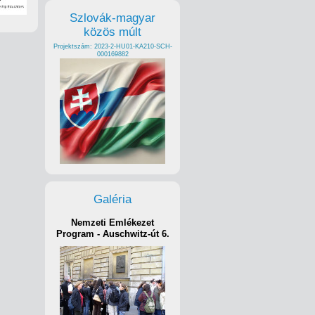
Szlovák-magyar
közös múlt
Projektszám: 2023-2-HU01-KA210-SCH-
000169882
Galéria
Nemzeti Emlékezet
Program - Auschwitz-út 6.