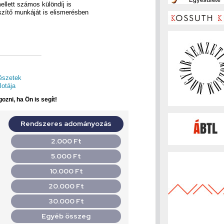
mellett számos különdíj is
szítő munkáját is elismerésben
szetek
lotája
ozni, ha Ön is segít!