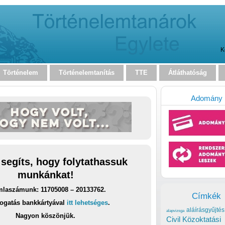
K
Történelem
Történelemtanítás
TTE
Átláthatóság
Adomány
 segíts, hogy folytathassuk
munkánkat!
laszámunk: 11705008 – 20133762.
Címkék
ogatás bankkártyával
itt lehetséges
.
aláírásgyűjtés
alapvizsga
Nagyon köszönjük.
Civil Közoktatási