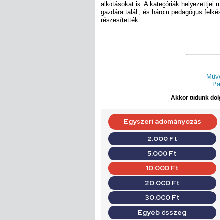
alkotásokat is. A kategóriák helyezettjei 
gazdára talált, és három pedagógus felké
részesítették.
Művé
Pa
Akkor tudunk dolg