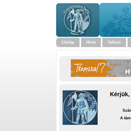
Címlap
Hírek
Tallózó
Kérjük,
Szám
A tám