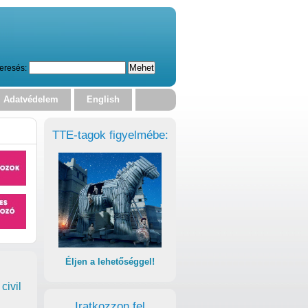
eresés:
Adatvédelem
English
TTE-tagok figyelmébe:
Éljen a lehetőséggel!
civil
Iratkozzon fel