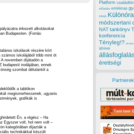
Platform
családtör
gy
emléknap
előadás
Különóra
interjú
módszertani 
pályázatra érkezett alkotásokat
tankönyv
NAT
ban Budapesten. (Forrás:
konferencia
Tényleg!?
törvény
álhírek
lános iskolások részére kiírt
állásfoglalá
 számos iskolájából több mint öt
. A novemberi díjátadón a
érettségi
SZ budapesti irodájában, ennek
özönség szombat délutántól a
Partnerek
érdeklődők a tablókon
munkát megismerhessenek, ugyanis
estmények, grafikák is
ghirdetett Én, a régész – Ha
z Egyszer volt, hol nem volt –
ülön kategóriában díjazták a
ciális technikákkal készült