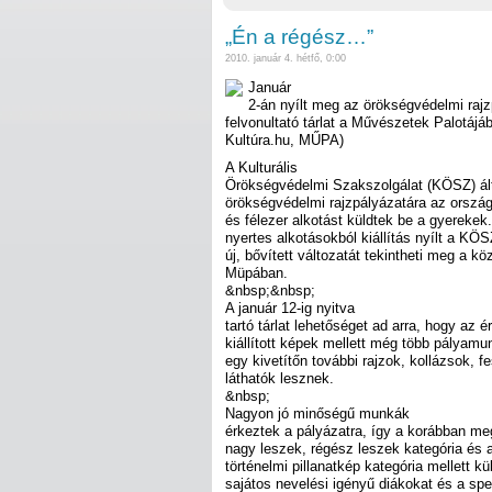
„Én a régész…”
2010. január 4. hétfő, 0:00
Január
2-án nyílt meg az örökségvédelmi rajz
felvonultató tárlat a Művészetek Palotájá
Kultúra.hu, MŰPA)
A Kulturális
Örökségvédelmi Szakszolgálat (KÖSZ) álta
örökségvédelmi rajzpályázatára az ország
és félezer alkotást küldtek be a gyerekek
nyertes alkotásokból kiállítás nyílt a KÖ
új, bővített változatát tekintheti meg a k
Müpában.
&nbsp;&nbsp;
A január 12-ig nyitva
tartó tárlat lehetőséget ad arra, hogy az 
kiállított képek mellett még több pálya
egy kivetítőn további rajzok, kollázsok, f
láthatók lesznek.
&nbsp;
Nagyon jó minőségű munkák
érkeztek a pályázatra, így a korábban me
nagy leszek, régész leszek kategória és a
történelmi pillanatkép kategória mellett k
sajátos nevelési igényű diákokat és a spe