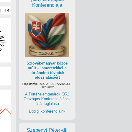
Konferenciája
Szlovák-magyar közös
múlt – ismeretekkel a
történelmi tévhitek
eloszlatásáért
Projektszám: 2023-2-HU01-KA210-SCH-
000169882
A Történelemtanárok (35.)
Országos Konferenciájának
állásfoglalása
Eddigi konferenciáink
Szebenyi Péter-díj