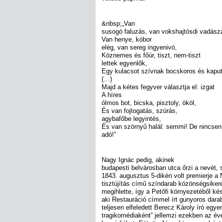
&nbsp;„Van
susogó faluzás, van vokshajtósdi vadásza
Van henye, kóbor
elég, van sereg ingyenivó,
Köznemes és főúr, tiszt, nem-tiszt
lettek egyenlők,
Egy kulacsot szívnak bocskoros és kapu
(…)
Majd a kétes fegyver választja el: izgat
A híres
ólmos bot, bicska, pisztoly, ököl,
És van fojtogatás, szúrás,
agybafőbe legyintés,
És van szörnyű halál: semmi! De nincsen
adó!”
Nagy Ignác pedig, akinek
budapesti belvárosban utca őrzi a nevét, 
1843. augusztus 5-dikén volt premierje a
tisztújítás című színdarab közönségsikere
megihlette, így a Petőfi környezetéből ké
aki Restauráció címmel írt gunyoros dara
teljesen elfeledett Berecz Károly író eg
tragikomédiaként” jellemzi ezekben az év