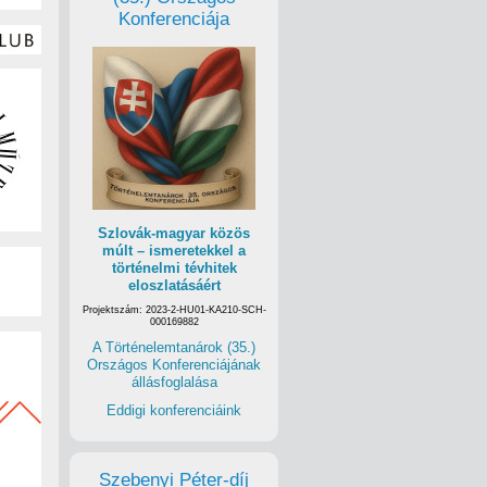
Konferenciája
Szlovák-magyar közös
múlt – ismeretekkel a
történelmi tévhitek
eloszlatásáért
Projektszám: 2023-2-HU01-KA210-SCH-
000169882
A Történelemtanárok (35.)
Országos Konferenciájának
állásfoglalása
Eddigi konferenciáink
Szebenyi Péter-díj