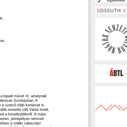
t,
tos.
színpadi művet írt, amelynek
 Nemzeti Színházban: A
 a szerző több kortársát is
sőbb ismertté vált Vahot Imrét,
bot a követküldésről. A mára
yenesen „ünnepélyes nemzeti
ekben a vidéki választási