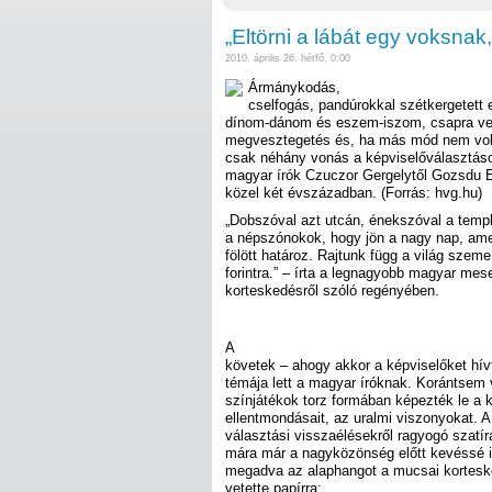
„Eltörni a lábát egy voksnak
2010. április 26. hétfő, 0:00
Ármánykodás,
cselfogás, pandúrokkal szétkergetett e
dínom-dánom és eszem-iszom, csapra ver
megvesztegetés és, ha más mód nem volt,
csak néhány vonás a képviselőválasztáso
magyar írók Czuczor Gergelytől Gozsdu El
közel két évszázadban. (Forrás: hvg.hu)
„Dobszóval azt utcán, énekszóval a temp
a népszónokok, hogy jön a nagy nap, ame
fölött határoz. Rajtunk függ a világ szeme
forintra.” – írta a legnagyobb magyar me
korteskedésről szóló regényében.
A
követek – ahogy akkor a képviselőket hí
témája lett a magyar íróknak. Korántsem v
színjátékok torz formában képezték le a 
ellentmondásait, az uralmi viszonyokat. A
választási visszaélésekről ragyogó szatír
mára már a nagyközönség előtt kevéssé 
megadva az alaphangot a mucsai kortesk
vetette papírra: