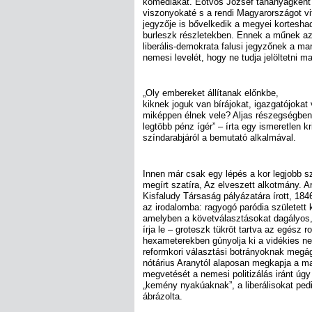
komédiákat. Eötvös József tananyagként 
viszonyokaté s a rendi Magyarországot vitr
jegyzője is bővelkedik a megyei kortesha
burleszk részletekben. Ennek a műnek az
liberális-demokrata falusi jegyzőnek a mara
nemesi levelét, hogy ne tudja jelöltetni ma
„Oly embereket állítanak előnkbe,
kiknek joguk van bírájokat, igazgatójokat 
miképpen élnek vele? Aljas részegségben
legtöbb pénz ígér” – írta egy ismeretlen k
színdarabjáról a bemutató alkalmával.
Innen már csak egy lépés a kor legjobb s
megírt szatíra, Az elveszett alkotmány. 
Kisfaludy Társaság pályázatára írott, 184
az irodalomba: ragyogó paródia született k
amelyben a követválasztásokat dagályos
írja le – groteszk tükröt tartva az egész 
hexameterekben gúnyolja ki a vidékies nem
reformkori választási botrányoknak megá
nótárius Aranytól alaposan megkapja a mag
megvetését a nemesi politizálás iránt úgy
„kemény nyakúaknak”, a liberálisokat pe
ábrázolta.