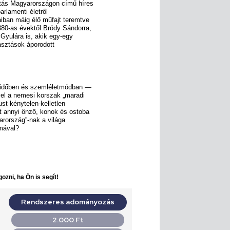
ztás Magyarországon című híres
parlamenti életről
iban máig élő műfajt teremtve
880-as évektől Bródy Sándorra,
Gyulára is, akik egy-egy
asztások áporodott
ól időben és szemléletmódban —
yel a nemesi korszak „maradi
ust kénytelen-kelletlen
st annyi önző, konok és ostoba
arország”-nak a világa
lmával?
ozni, ha Ön is segít!