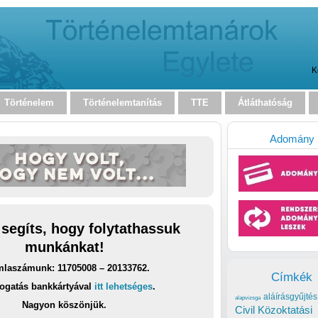
K
Történelem
Történelemtanítás
TTE
Átláthatóság
Adomány
 segíts, hogy folytathassuk
munkánkat!
laszámunk: 11705008 – 20133762.
Címkék
ogatás bankkártyával
itt lehetséges
.
aláírásgyűjtés
alapvizsga
Nagyon köszönjük.
Civil Közoktatási