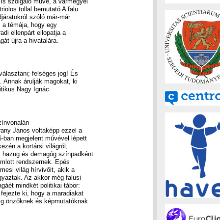
is szolgáló műve, a vármegyei
iolos tollal bemutató A falu
djáratokról szóló már-már
 a témája, hogy egy
di ellenpárt ellopatja a
gát újra a hivatalára.
választani; felséges jog! És
. Annak árulják magokat, ki
ritikus Nagy Ignác
zínvonalán
Arany János voltaképp ezzel a
6-ban megjelent művével lépett
ezén a kortársi világról,
, hazug és demagóg színpadként
romlott rendszernek. Epés
esi világ hírvivőit, akik a
gyaztak. Az akkor még falusi
áét mindkét politikai tábor:
 fejezte ki, hogy a maradiakat
dig önzőknek és képmutatóknak