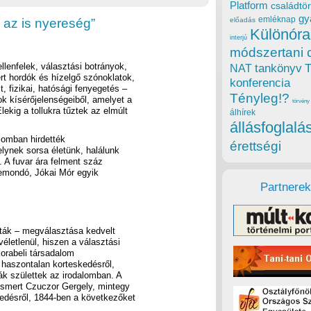
Platform
családtör
gy
emléknap
, az is nyereség”
előadás
Különóra
interjú
módszertani 
llenfelek, választási botrányok,
tankönyv
NAT
t hordók és hízelgő szónoklatok,
konferencia
 fizikai, hatósági fenyegetés –
Tényleg!?
k kísérőjelenségeiből, amelyet a
törvény
ekig a tollukra tűztek az elmúlt
álhírek
állásfoglalá
lomban hirdették
érettségi
lynek sorsa életünk, halálunk
. A fuvar ára felment száz
semondó, Jókai Mór egyik
Partnerek
vták – megválasztása kedvelt
életlenül, hiszen a választási
korabeli társadalom
 haszontalan korteskedésről,
ák születtek az irodalomban. A
ismert Czuczor Gergely, mintegy
edésről, 1844-ben a következőket