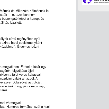
 Mórnak és Mikszáth Kálmánnak is,
optatták — ez azonban nem
 borzongató képet a korrupt és
lítás lezajlott.
királyok című regényében nyúl
s szinte harci cselekményként
i küzdelmet”. Érdemes idézni
a megyékben. Eltörni a lábát egy
agórék felgyújtása éjjeli
mikben a falut veres kakassal
mozdulni valaki a házból. A
verezve. Dobszóval azt utcán,
szónokok, hogy jön a nagy nap,
atároz.
radi vármegyei
kát. Humoros formában szól a honi