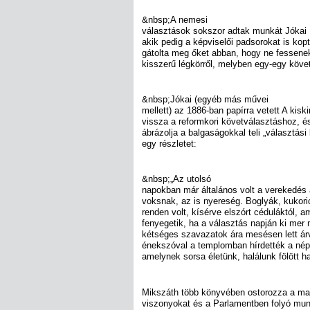
&nbsp;A nemesi
választások sokszor adtak munkát Jókai
akik pedig a képviselői padsorokat is k
gátolta meg őket abban, hogy ne fessenek
kisszerű légkörről, melyben egy-egy követál
&nbsp;Jókai (egyéb más művei
mellett) az 1886-ban papírra vetett A kis
vissza a reformkori követválasztáshoz, é
ábrázolja a balgaságokkal teli „választás
egy részletet:
&nbsp;„Az utolsó
napokban már általános volt a verekedés 
voksnak, az is nyereség. Boglyák, kukoric
renden volt, kísérve elszórt céduláktól, a
fenyegetik, ha a választás napján ki mer 
kétséges szavazatok ára mesésen lett ár
énekszóval a templomban hírdették a nép
amelynek sorsa életünk, halálunk fölött h
Mikszáth több könyvében ostorozza a ma
viszonyokat és a Parlamentben folyó mun