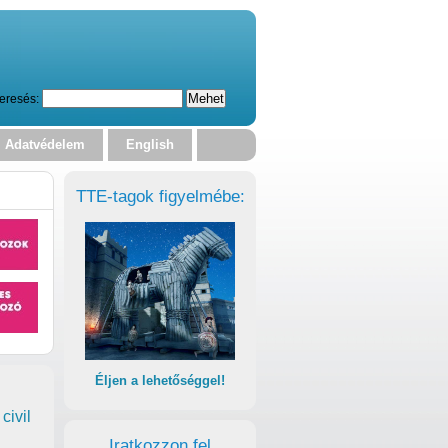
eresés:
Adatvédelem
English
TTE-tagok figyelmébe:
Éljen a lehetőséggel!
civil
Iratkozzon fel