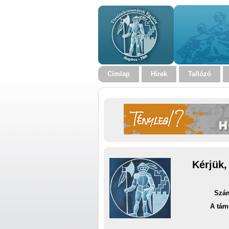
Címlap
Hírek
Tallózó
Kérjük,
Szám
A tám