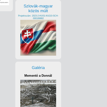
Szlovák-magyar
közös múlt
Projektszám: 2023-2-HU01-KA210-SCH-
000169882
Galéria
Mementó a Donnál