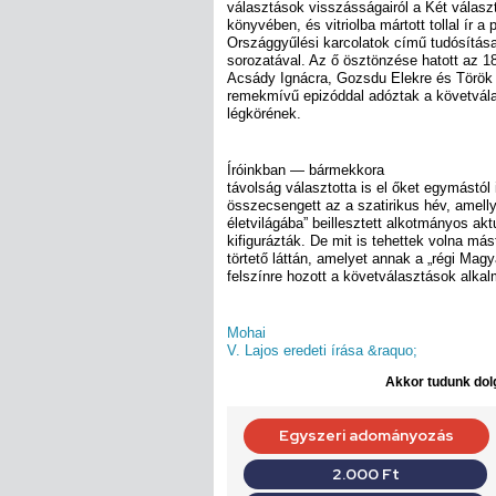
választások visszásságairól a Két válas
könyvében, és vitriolba mártott tollal ír a 
Országgyűlési karcolatok című tudósítása
sorozatával. Az ő ösztönzése hatott az 1
Acsády Ignácra, Gozsdu Elekre és Török 
remekmívű epizóddal adóztak a követvál
légkörének.
Íróinkban — bármekkora
távolság választotta is el őket egymást
összecsengett az a szatirikus hév, amell
életvilágába” beillesztett alkotmányos akt
kifigurázták. De mit is tehettek volna má
törtető láttán, amelyet annak a „régi Magy
felszínre hozott a követválasztások alka
Mohai
V. Lajos eredeti írása &raquo;
Akkor tudunk dolg