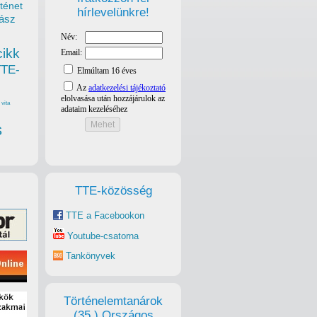
ténet
hírlevelünkre!
ász
cikk
TTE-
vita
s
TTE-közösség
TTE a Facebookon
Youtube-csatorna
Tankönyvek
Történelemtanárok
(35.) Országos