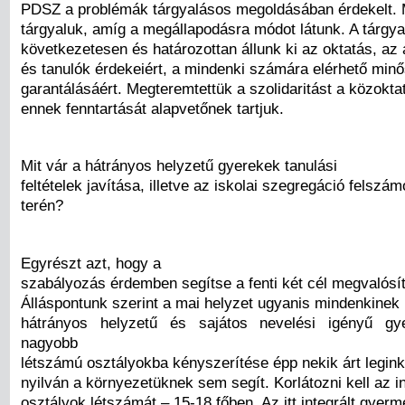
PDSZ a problémák tárgyalásos megoldásában érdekelt. 
tárgyaluk, amíg a megállapodásra módot látunk. A tárgy
következetesen és határozottan állunk ki az oktatás, az
és tanulók érdekeiért, a mindenki számára elérhető minő
garantálásáért. Megteremtettük a szolidaritást a közokta
ennek fenntartását alapvetőnek tartjuk.
Mit vár a hátrányos helyzetű gyerekek tanulási
feltételek javítása, illetve az iskolai szegregáció felszá
terén?
Egyrészt azt, hogy a
szabályozás érdemben segítse a fenti két cél megvalósít
Álláspontunk szerint a mai helyzet ugyanis mindenkinek 
hátrányos helyzetű és sajátos nevelési igényű g
nagyobb
létszámú osztályokba kényszerítése épp nekik árt legin
nyilván a környezetüknek sem segít. Korlátozni kell az i
osztályok létszámát – 15-18 főben. Az itt integrált gyer