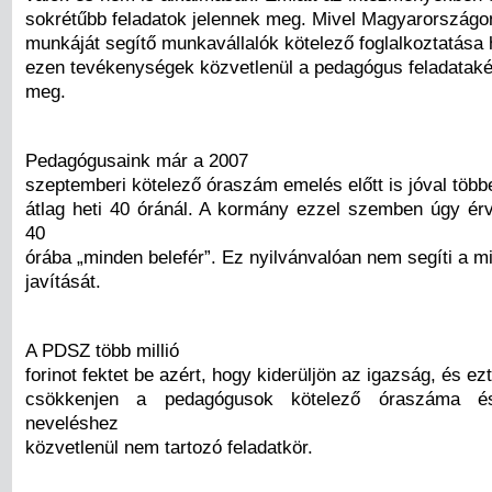
sokrétűbb feladatok jelennek meg. Mivel Magyarország
munkáját segítő munkavállalók kötelező foglalkoztatása 
ezen tevékenységek közvetlenül a pedagógus feladataké
meg.
Pedagógusaink már a 2007
szeptemberi kötelező óraszám emelés előtt is jóval több
átlag heti 40 óránál. A kormány ezzel szemben úgy érve
40
órába „minden belefér”. Ez nyilvánvalóan nem segíti a m
javítását.
A PDSZ több millió
forinot fektet be azért, hogy kiderüljön az igazság, és ez
csökkenjen a pedagógusok kötelező óraszáma é
neveléshez
közvetlenül nem tartozó feladatkör.