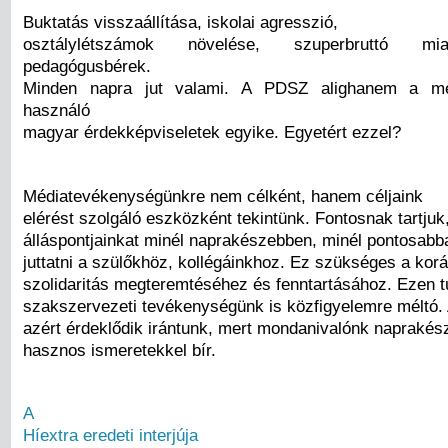
Buktatás visszaállítása, iskolai agresszió,
osztálylétszámok növelése, szuperbruttó mi
pedagógusbérek.
Minden napra jut valami. A PDSZ alighanem a méd
használó
magyar érdekképviseletek egyike. Egyetért ezzel?
Médiatevékenységünkre nem célként, hanem céljaink
elérést szolgáló eszközként tekintünk. Fontosnak tartjuk
álláspontjainkat minél naprakészebben, minél pontosabba
juttatni a szülőkhöz, kollégáinkhoz. Ez szükséges a kor
szolidaritás megteremtéséhez és fenntartásához. Ezen 
szakszervezeti tevékenységünk is közfigyelemre méltó. 
azért érdeklődik irántunk, mert mondanivalónk naprakész
hasznos ismeretekkel bír.
A
Híextra eredeti interjúja