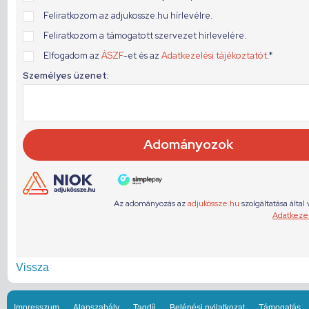
Vissza
Impresszum
Alapszabály
Tagdíj
Belépési nyilatkozat
Támogatás