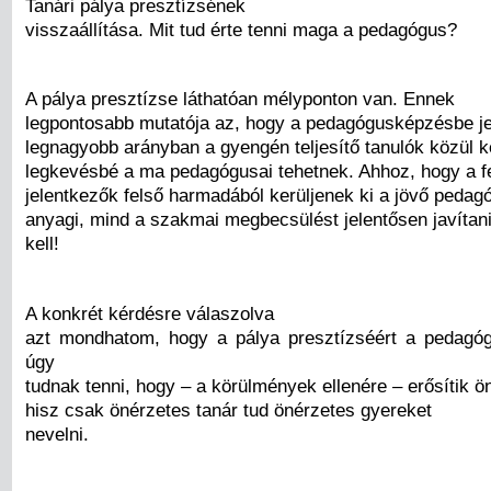
Tanári pálya presztízsének
visszaállítása. Mit tud érte tenni maga a pedagógus?
A pálya presztízse láthatóan mélyponton van. Ennek
legpontosabb mutatója az, hogy a pedagógusképzésbe j
legnagyobb arányban a gyengén teljesítő tanulók közül ke
legkevésbé a ma pedagógusai tehetnek. Ahhoz, hogy a f
jelentkezők felső harmadából kerüljenek ki a jövő pedag
anyagi, mind a szakmai megbecsülést jelentősen javítan
kell!
A konkrét kérdésre válaszolva
azt mondhatom, hogy a pálya presztízséért a pedagó
úgy
tudnak tenni, hogy – a körülmények ellenére – erősítik 
hisz csak önérzetes tanár tud önérzetes gyereket
nevelni.