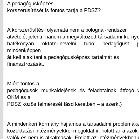
A pedagógusképzés
korszerűsítését is fontos tartja a PDSZ?
A korszerűsítés folyamata nem a bolognai-rendszer
átvételét jelenti, hanem a megváltozott társadalmi körny
hatékonyan oktatni-nevelni tudó pedagógust j
mindenképpen
át kell alakítani a pedagógusképzés tartalmát és
finanszírozását.
Miért fontos a
pedagógusok munkaidejének és feladatainak átfogó v
OKM és a
PDSZ közös felmérését lásd keretben – a szerk.)
A mindenkori kormány hajlamos a társadalmi problémáka
közoktatási intézményekkel megoldatni, holott arra azok
valók és nem is alkalmasak. Emiatt az intézményekben 