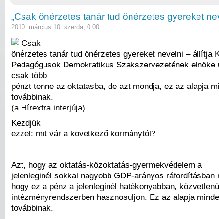
„Csak önérzetes tanár tud önérzetes gyereket nev
2010. március 10. szerda, 0:00
Csak
önérzetes tanár tud önérzetes gyereket nevelni – állítja
Pedagógusok Demokratikus Szakszervezetének elnöke
csak több
pénzt tenne az oktatásba, de azt mondja, ez az alapja m
továbbinak.
(a Hírextra interjúja)
Kezdjük
ezzel: mit vár a következő kormánytól?
Azt, hogy az oktatás-közoktatás-gyermekvédelem a
jelenleginél sokkal nagyobb GDP-arányos ráfordításban 
hogy ez a pénz a jelenleginél hatékonyabban, közvetlenü
intézményrendszerben hasznosuljon. Ez az alapja mind
továbbinak.