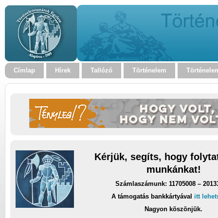
Címlap
Hírek
Tallózó
Történelem
Történele
Kérjük, segíts, hogy folyt
munkánkat!
Számlaszámunk: 11705008 – 2013
A támogatás bankkártyával
itt lehe
Nagyon köszönjük.