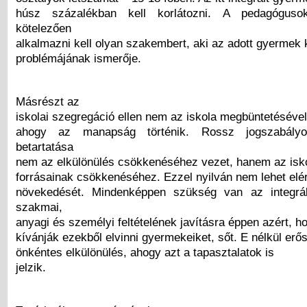
húsz százalékban kell korlátozni. A pedagóguso
kötelezően
alkalmazni kell olyan szakembert, aki az adott gyermek 
problémájának ismerője.
Másrészt az
iskolai szegregáció ellen nem az iskola megbüntetésével 
ahogy az manapság történik. Rossz jogszabály
betartatása
nem az elkülönülés csökkenéséhez vezet, hanem az isk
forrásainak csökkenéséhez. Ezzel nyilván nem lehet elér
növekedését. Mindenképpen szükség van az integrá
szakmai,
anyagi és személyi feltételének javításra éppen azért, h
kívánják ezekből elvinni gyermekeiket, sőt. E nélkül erő
önkéntes elkülönülés, ahogy azt a tapasztalatok is
jelzik.