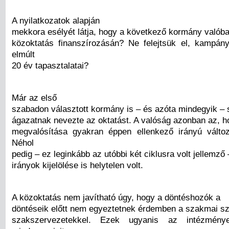
A nyilatkozatok alapján
mekkora esélyét látja, hogy a következő kormány valóban
közoktatás finanszírozásán? Ne felejtsük el, kampá
elmúlt
20 év tapasztalatai?
Már az első
szabadon választott kormány is – és azóta mindegyik – s
ágazatnak nevezte az oktatást. A valóság azonban az, ho
megvalósítása gyakran éppen ellenkező irányú válto
Néhol
pedig – ez leginkább az utóbbi két ciklusra volt jellemző 
irányok kijelölése is helytelen volt.
A közoktatás nem javítható úgy, hogy a döntéshozók a
döntéseik előtt nem egyeztetnek érdemben a szakmai sz
szakszervezetekkel. Ezek ugyanis az intézmény