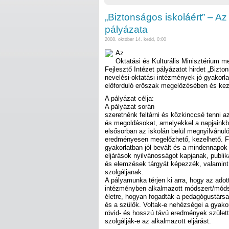
„Biztonságos iskoláért” – Az
pályázata
2008. október 14. kedd, 0:00
Az
Oktatási és Kulturális Minisztérium 
Fejlesztő Intézet pályázatot hirdet „Bizto
nevelési-oktatási intézmények jó gyakorl
előforduló erőszak megelőzésében és ke
A pályázat célja:
A pályázat során
szeretnénk feltárni és közkinccsé tenni a
és megoldásokat, amelyekkel a napjainkba
elsősorban az iskolán belül megnyilvánu
eredményesen megelőzhető, kezelhető. Fo
gyakorlatban jól bevált és a mindennapok 
eljárások nyilvánosságot kapjanak, publi
és elemzések tárgyát képezzék, valamint
szolgáljanak.
A pályamunka térjen ki arra, hogy az adot
intézményben alkalmazott módszert/móds
életre, hogyan fogadták a pedagógustársa
és a szülők. Voltak-e nehézségei a gyakor
rövid- és hosszú távú eredmények születt
szolgálják-e az alkalmazott eljárást.