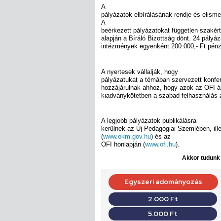
A
pályázatok elbírálásának rendje és elisme
A
beérkezett pályázatokat független szakért
alapján a Bíráló Bizottság dönt. 24 pályáz
intézmények egyenként 200.000,- Ft pénz
A nyertesek vállalják, hogy
pályázatukat a témában szervezett konfe
hozzájárulnak ahhoz, hogy azok az OFI ál
kiadványkötetben a szabad felhasználás 
A legjobb pályázatok publikálásra
kerülnek az Új Pedagógiai Szemlében, ill
(
www.okm.gov.hu
) és az
OFI honlapján (
www.ofi.hu
).
Akkor tudunk d