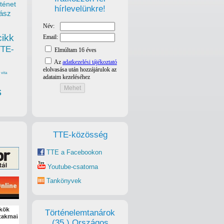
ténet
hírlevelünkre!
ász
cikk
TTE-
vita
s
TTE-közösség
TTE a Facebookon
Youtube-csatorna
Tankönyvek
Történelemtanárok
(35.) Országos