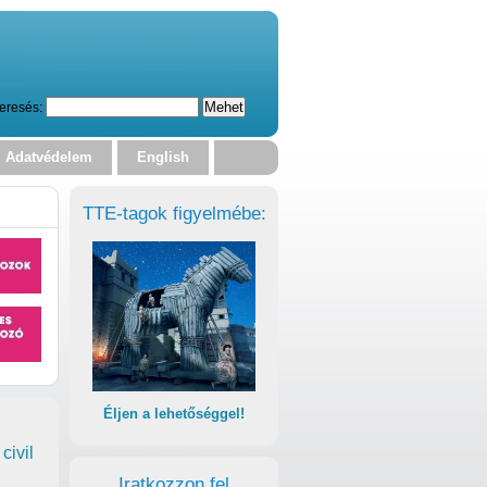
eresés:
Adatvédelem
English
TTE-tagok figyelmébe:
Éljen a lehetőséggel!
civil
Iratkozzon fel