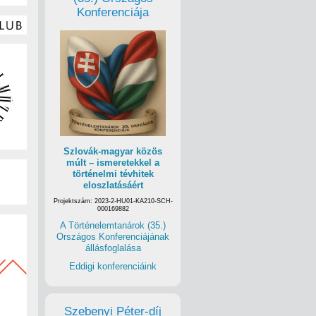
Konferenciája
Szlovák-magyar közös
múlt – ismeretekkel a
történelmi tévhitek
eloszlatásáért
Projektszám: 2023-2-HU01-KA210-SCH-
000169882
A Történelemtanárok (35.)
Országos Konferenciájának
állásfoglalása
Eddigi konferenciáink
Szebenyi Péter-díj