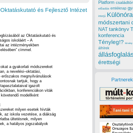
Platform
családtör
gy
emléknap
 Oktatáskutató és Fejlesztő Intézet
előadás
Különóra
interjú
módszertani 
tankönyv
NAT
konferencia
megbízásából az Oktatáskutató és
nságos iskoláért – A
Tényleg!?
törvény
atai az intézményekben
álhírek
zelésében” címmel.
állásfoglalá
érettségi
zokat a gyakorlati módszereket
n, a nevelési–oktatási,
ló erőszakos megnyilvánulások
Partnerek
ntosnak tartjuk, hogy a
tapasztalataival igazolt
kációkban, konferenciákon viták
 követendő modellként
t
zereket milyen esetek hívták
k, az iskola vezetése, a diákság
latba ültetésnek, milyen
ek, a hatályos jogszabályok