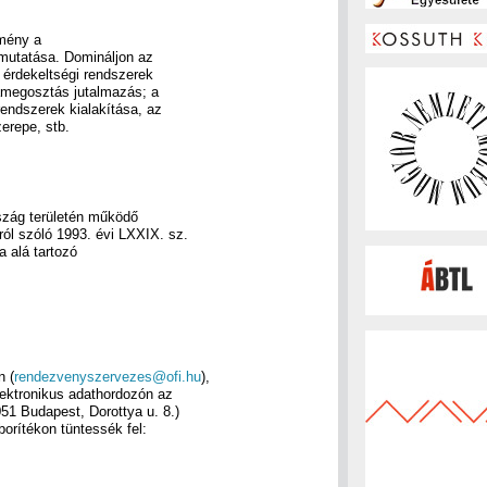
lmény a
emutatása. Domináljon az
 érdekeltségi rendszerek
amegosztás jutalmazás; a
rendszerek kialakítása, az
zerepe, stb.
szág területén működő
ról szóló 1993. évi LXXIX. sz.
a alá tartozó
n (
rendezvenyszervezes@ofi.hu
),
lektronikus adathordozón az
51 Budapest, Dorottya u. 8.)
orítékon tüntessék fel: