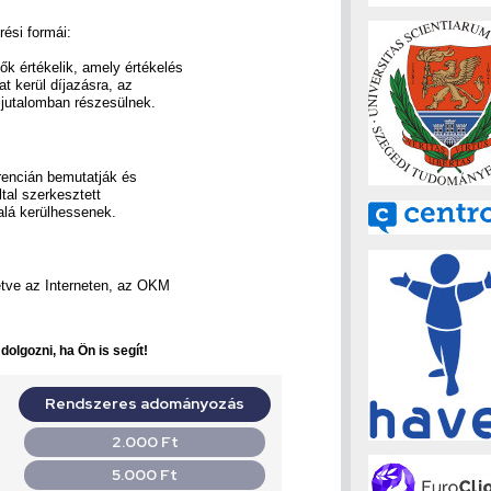
rési formái:
ők értékelik, amely értékelés
at kerül díjazásra, az
jutalomban részesülnek.
rencián bemutatják és
tal szerkesztett
alá kerülhessenek.
etve az Interneten, az OKM
olgozni, ha Ön is segít!