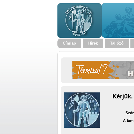
Címlap
Hírek
Tallózó
Kérjük,
Szám
A tám