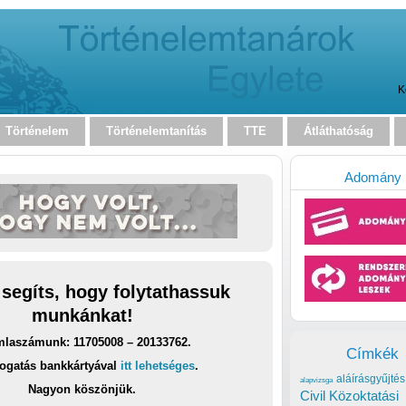
K
Történelem
Történelemtanítás
TTE
Átláthatóság
Adomány
 segíts, hogy folytathassuk
munkánkat!
laszámunk: 11705008 – 20133762.
Címkék
ogatás bankkártyával
itt lehetséges
.
aláírásgyűjtés
alapvizsga
Nagyon köszönjük.
Civil Közoktatási