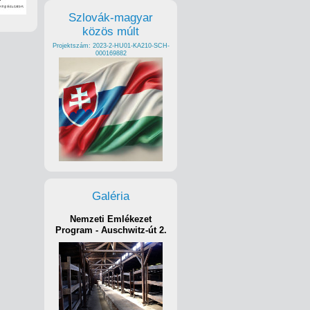
Szlovák-magyar
közös múlt
Projektszám: 2023-2-HU01-KA210-SCH-
000169882
Galéria
Nemzeti Emlékezet
Program - Auschwitz-út 2.