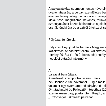
A pályázatokkal szembeni fontos követe
gyakorlatiasság, a példák szemléletes b
esettanulmány jelleg: például a közösségi
kialakítása; megbízatás, bevonás, munk
szabályozások közös kialakítása; a jelző
osztályfőnöki óra és a szülői értekezlet s
Pályázati feltételek:
Pályázatot nyújthat be bármely Magyaror
közoktatási feladatokat ellátó, közoktatás
törvény 20. §-a (1. és 2. bekezdés) hatály
nevelési-oktatási intézmény.
A
pályázat benyújtása:
A mellékelt szempontok szerint, mely
beküldendő 2008. november 10-ig e-maile
valamint egy nyomtatott példányban és e
Oktatáskutató és Fejlesztő Intézethez (10
személyesen vagy postai úton. Kérjük, a b
„Biztonságos Iskoláért” pályázat.