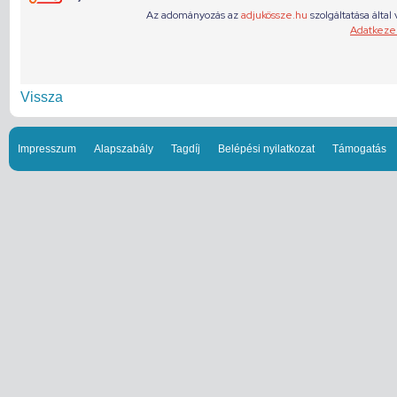
Vissza
Impresszum
Alapszabály
Tagdíj
Belépési nyilatkozat
Támogatás