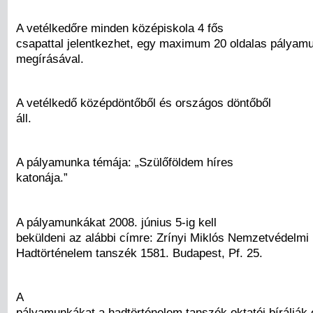
A vetélkedőre minden középiskola 4 fős
csapattal jelentkezhet, egy maximum 20 oldalas pályam
megírásával.
A vetélkedő középdöntőből és országos döntőből
áll.
A pályamunka témája: „Szülőföldem híres
katonája.”
A pályamunkákat 2008. június 5-ig kell
beküldeni az alábbi címre: Zrínyi Miklós Nemzetvédelmi
Hadtörténelem tanszék 1581. Budapest, Pf. 25.
A
pályamunkákat a hadtörténelem tanszék oktatói bírálják 