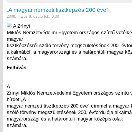
„A magyar nemzeti tisztképzés 200 éve”
2008. május 8. csütörtök, 0:00
A Zrínyi
Miklós Nemzetvédelmi Egyetem országos színtű vetélked
magyar
tisztképzésről szóló törvény megszületésének 200. évfor
alkalmából, a magyarországi és a határontúli magyar kö
számára.
Felhívás
A
Zrínyi Miklós Nemzetvédelmi Egyetem országos színtű v
hírdet „A
magyar nemzeti tisztképzés 200 éve” címmel a magyar t
szóló törvény megszületésének 200. évfordulója alkalmá
magyarországi és a határontúli magyar középiskolák
számára.