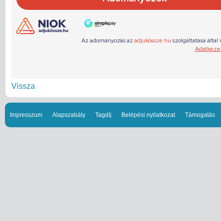
Vissza
Impresszum
Alapszabály
Tagdíj
Belépési nyilatkozat
Támogatás