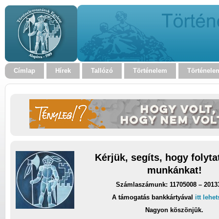
Címlap
Hírek
Tallózó
Történelem
Történele
Kérjük, segíts, hogy folyt
munkánkat!
Számlaszámunk: 11705008 – 2013
A támogatás bankkártyával
itt lehe
Nagyon köszönjük.