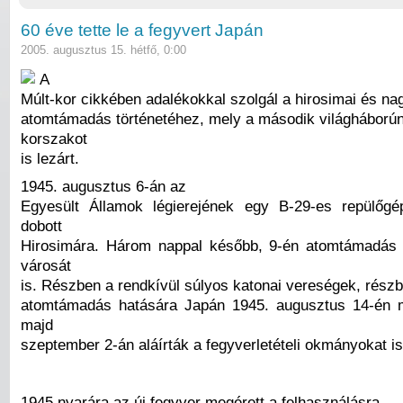
60 éve tette le a fegyvert Japán
2005. augusztus 15. hétfő, 0:00
A
Múlt-kor cikkében adalékokkal szolgál a hirosimai és na
atomtámadás történetéhez, mely a második világháborún
korszakot
is lezárt.
1945. augusztus 6-án az
Egyesült Államok légierejének egy B-29-es repülőg
dobott
Hirosimára. Három nappal később, 9-én atomtámadás 
városát
is. Részben a rendkívül súlyos katonai vereségek, részb
atomtámadás hatására Japán 1945. augusztus 14-én 
majd
szeptember 2-án aláírták a fegyverletételi okmányokat is
1945 nyarára az új fegyver megérett a felhasználásra.