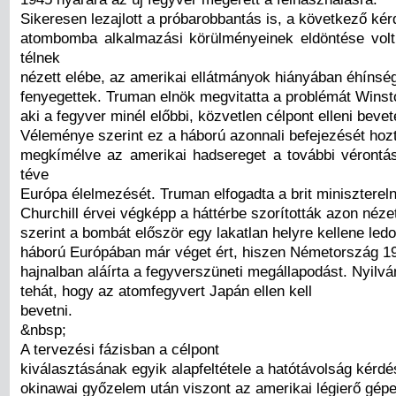
Sikeresen lezajlott a próbarobbantás is, a következő kér
atombomba alkalmazási körülményeinek eldöntése vol
télnek
nézett elébe, az amerikai ellátmányok hiányában éhínsé
fenyegettek. Truman elnök megvitatta a problémát Winsto
aki a fegyver minél előbbi, közvetlen célpont elleni bevet
Véleménye szerint ez a háború azonnali befejezését hozt
megkímélve az amerikai hadsereget a további vérontás
téve
Európa élelmezését. Truman elfogadta a brit miniszterel
Churchill érvei végképp a háttérbe szorították azon néze
szerint a bombát először egy lakatlan helyre kellene led
háború Európában már véget ért, hiszen Németország 1
hajnalban aláírta a fegyverszüneti megállapodást. Nyilvá
tehát, hogy az atomfegyvert Japán ellen kell
bevetni.
&nbsp;
A tervezési fázisban a célpont
kiválasztásának egyik alapfeltétele a hatótávolság kérdé
okinawai győzelem után viszont az amerikai légierő gép