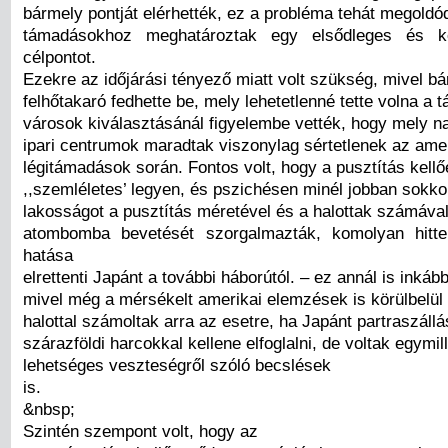
bármely pontját elérhették, ez a probléma tehát megoldód
támadásokhoz meghatároztak egy elsődleges és k
célpontot.
Ezekre az időjárási tényező miatt volt szükség, mivel bá
felhőtakaró fedhette be, mely lehetetlenné tette volna a 
városok kiválasztásánál figyelembe vették, hogy mely n
ipari centrumok maradtak viszonylag sértetlenek az ame
légitámadások során. Fontos volt, hogy a pusztítás kellő
,,szemléletes’ legyen, és pszichésen minél jobban sokkol
lakosságot a pusztítás méretével és a halottak számával
atombomba bevetését szorgalmazták, komolyan hitt
hatása
elrettenti Japánt a további háborútól. – ez annál is inkább
mivel még a mérsékelt amerikai elemzések is körülbelü
halottal számoltak arra az esetre, ha Japánt partraszállá
szárazföldi harcokkal kellene elfoglalni, de voltak egymill
lehetséges veszteségről szóló becslések
is.
&nbsp;
Szintén szempont volt, hogy az