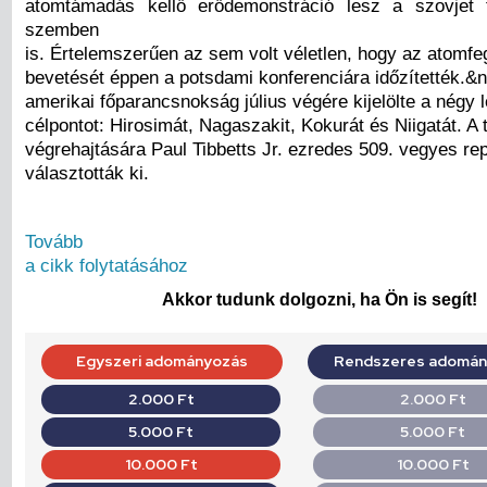
atomtámadás kellő erődemonstráció lesz a szovjet t
szemben
is. Értelemszerűen az sem volt véletlen, hogy az atomfe
bevetését éppen a potsdami konferenciára időzítették.&
amerikai főparancsnokság július végére kijelölte a négy 
célpontot: Hirosimát, Nagaszakit, Kokurát és Niigatát. A
végrehajtására Paul Tibbetts Jr. ezredes 509. vegyes rep
választották ki.
Tovább
a cikk folytatásához
Akkor tudunk dolgozni, ha Ön is segít!