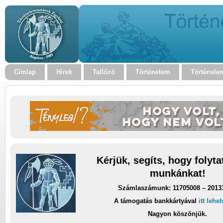
Címlap
Hírek
Tallózó
Történelem
Történele
Kérjük, segíts, hogy folyt
munkánkat!
Számlaszámunk: 11705008 – 2013
A támogatás bankkártyával
itt lehe
Nagyon köszönjük.