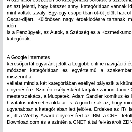
ez azt jelenti, hogy kétszer annyi kategóriában vannak id
mint voltak tavaly. Egy-egy csoportban öt-öt jelölt harcol
Oscar-díjért. Különösen nagy érdeklődésre tartanak
idén
is a Pénzügyek, az Autók, a Szépség és a Kozmetikumo
kategóriák.
A Google internetes
keresőportál egyaránt jelölt a Legjobb online navigáció é
módszer kategóriában és egyértelmű a szakember
miszerint a
vállalat mind a két kategóriában eséllyel pályázik a kitün
elnyerésére. Szintén esélyesként tartják számon Jamie O
mesterszakács, a Muppetek, Adam Sandler komikus és B
hivatalos internetes oldalait is. A gond csak az, hogy mi
ugyanabban a kategóriában lett jelölve. Érdekes az IT/H
is, itt a Webby-Award elnyeréséért az IBM, a CNET letölt
Download.com és a szintén a CNET által felvásárolt ZD