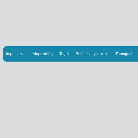
Impresszum
Alapszabály
Tagdíj
Belépési nyilatkozat
Támogatás