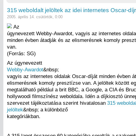
315 weboldalt jelöltek az idei internetes Oscar-díj
2005. április 14. csütörtök, 0:00
Az
úgynevezett Webby-Awardot, vagyis az internetes oldala
minden évben átadják és az elismerésnek komoly preszt
van.
(Forrás: SG)
Az úgynevezett
Webby-Awardot
&nbsp;
vagyis az internetes oldalak Oscar-díját minden évben á
elismerésnek komoly presztízse van. A jelöltek között e
megtalálható például a brit BBC, a Google, a CIA és Bruc
hollywoodi filmszínész weboldala. Idén a díjkiosztó ünne
szervezet tájékoztatása szerint hivatalosan
315 weboldal
jelöltek
&nbsp; a különböző
kategóriákban.
A 315 lapot összesen 60 kategóriába sorolták a szakem