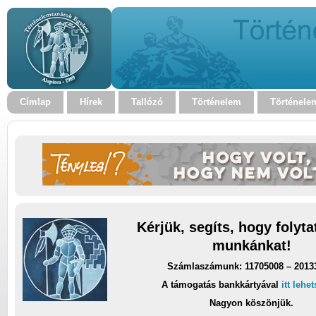
Címlap
Hírek
Tallózó
Történelem
Történele
Kérjük, segíts, hogy folyt
munkánkat!
Számlaszámunk: 11705008 – 2013
A támogatás bankkártyával
itt lehe
Nagyon köszönjük.