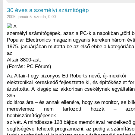
30 éves a személyi számítógép
2005. január 5. szerda, 0:00
A
személyi számítógépek, azaz a PC-k a napokban „tölti b
Popular Electronics magazin ugyanis kereken három évti
1975. januárjában mutatta be az első ebbe a kategóriába 
az
Altair 8800-ast.
(Forrás: PC Fórum)
Az Altair-t egy bizonyos Ed Roberts nevű, új-mexikói
elektronikai kereskedő fejlesztette ki, és építőkészlet f
árusította. A kisgép az akkoriban csekélynek egyáltal
395
dolláros ára – és annak ellenére, hogy se monitor, se bil
merevlemez nem tartozott hozzá – azonn
hobbiszámítógépesek
szívét. A mindössze 128 bájtos memóriával rendelkező 
segítségével lehetett programozni, az pedig a számítás