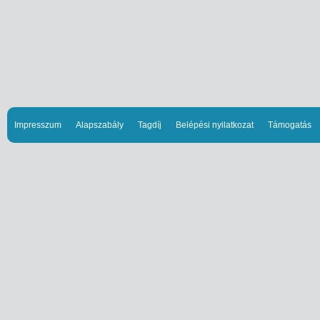
Impresszum
Alapszabály
Tagdíj
Belépési nyilatkozat
Támogatás