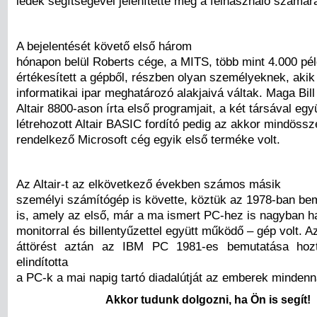
ledek segítségével jelenítette meg a felhasználó számár
A bejelentését követő első három
hónapon belül Roberts cége, a MITS, több mint 4.000 pé
értékesített a gépből, részben olyan személyeknek, aki
informatikai ipar meghatározó alakjaivá váltak. Maga Bill
Altair 8800-ason írta első programjait, a két társával egy
létrehozott Altair BASIC fordító pedig az akkor mindöss
rendelkező Microsoft cég egyik első terméke volt.
Az Altair-t az elkövetkező években számos másik
személyi számítógép is követte, köztük az 1978-ban bemu
is, amely az első, már a ma ismert PC-hez is nagyban ha
monitorral és billentyűzettel együtt működő – gép volt. Az
áttörést aztán az IBM PC 1981-es bemutatása hoz
elindította
a PC-k a mai napig tartó diadalútját az emberek mindenn
Akkor tudunk dolgozni, ha Ön is segít!