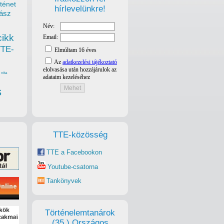
ténet
hírlevelünkre!
ász
cikk
TTE-
vita
s
TTE-közösség
TTE a Facebookon
Youtube-csatorna
Tankönyvek
Történelemtanárok
(35.) Országos