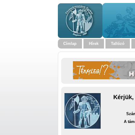
Címlap
Hírek
Tallózó
Kérjük,
Szám
A tám