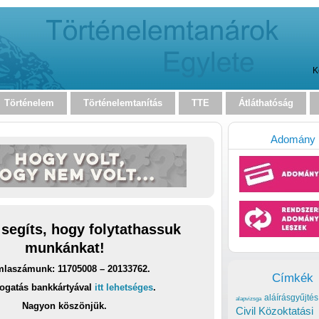
K
Történelem
Történelemtanítás
TTE
Átláthatóság
Adomány
 segíts, hogy folytathassuk
munkánkat!
laszámunk: 11705008 – 20133762.
Címkék
ogatás bankkártyával
itt lehetséges
.
aláírásgyűjtés
alapvizsga
Nagyon köszönjük.
Civil Közoktatási