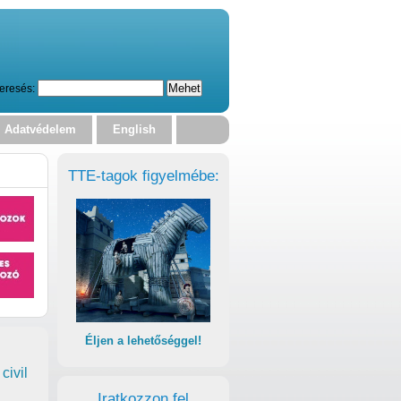
eresés:
Adatvédelem
English
TTE-tagok figyelmébe:
Éljen a lehetőséggel!
civil
Iratkozzon fel