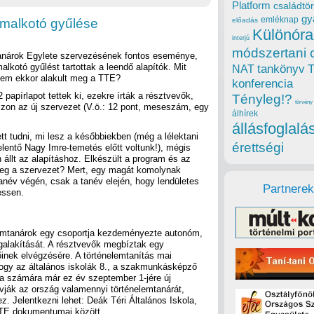
Platform
családtör
gy
emléknap
amalkotó gyűlése
előadás
Különóra
interjú
módszertani 
anárok Egylete szervezésének fontos eseménye,
alkotó gyűlést tartottak a leendő alapítók. Mit
tankönyv
NAT
nem ekkor alakult meg a TTE?
konferencia
 papírlapot tettek ki, ezekre írták a résztvevők,
Tényleg!?
törvény
zzon az új szervezet (V.ö.: 12 pont, meseszám, egy
álhírek
állásfoglalá
tt tudni, mi lesz a későbbiekben (még a lélektani
érettségi
jelentő Nagy Imre-temetés előtt voltunk!), mégis
állt az alapításhoz. Elkészült a program és az
 meg a szervezet? Mert, egy magát komolynak
anév végén, csak a tanév elején, hogy lendületes
Partnerek
essen.
lemtanárok egy csoportja kezdeményezte autonóm,
alakítását. A résztvevők megbíztak egy
őinek elvégzésére. A történelemtanítás mai
hogy az általános iskolák 8., a szakmunkásképző
lya számára már ez év szeptember 1-jére új
vják az ország valamennyi történelemtanárát,
. Jelentkezni lehet: Deák Téri Általános Iskola,
TE dokumentumai között