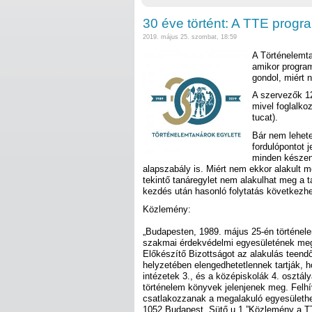
30 éve történt: A TTE progr
2019. május 25. szombat, 18:59
A Történelemt
amikor program
gondol, miért 
A szervezők 12
mivel foglalko
tucat).
Bár nem lehete
fordulópontot 
minden készen 
alapszabály is. Miért nem ekkor alakult
tekintő tanáregylet nem alakulhat meg a t
kezdés után hasonló folytatás következh
Közlemény:
„Budapesten, 1989. május 25-én történe
szakmai érdekvédelmi egyesületének meg
Előkészítő Bizottságot az alakulás teend
helyzetében elengedhetetlennek tartják, 
intézetek 3., és a középiskolák 4. osztá
történelem könyvek jelenjenek meg. Felhí
csatlakozzanak a megalakuló egyesülethez
1052 Budapest, Sütő u.1.”
Közlemény a T