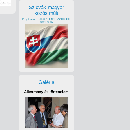
Szlovák-magyar
közös múlt
Projektszám: 2023-2-HU01-KA210-SCH-
000169882
Galéria
Alkotmány és történelem