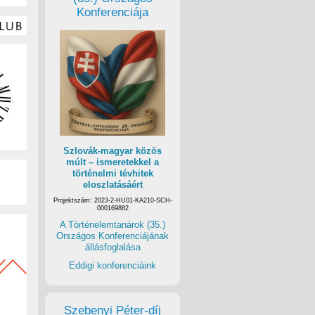
Konferenciája
Szlovák-magyar közös
múlt – ismeretekkel a
történelmi tévhitek
eloszlatásáért
Projektszám: 2023-2-HU01-KA210-SCH-
000169882
A Történelemtanárok (35.)
Országos Konferenciájának
állásfoglalása
Eddigi konferenciáink
Szebenyi Péter-díj