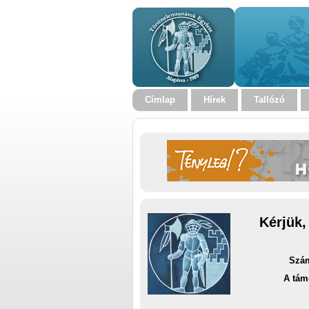
Címlap
Hírek
Tallózó
Kérjük,
Szám
A tám