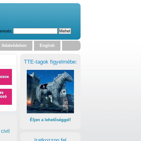
eresés:
Adatvédelem
English
TTE-tagok figyelmébe:
Éljen a lehetőséggel!
civil
Iratkozzon fel