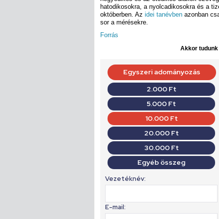
hatodikosokra, a nyolcadikosokra és a ti
októberben. Az
idei tanévben
azonban csak
sor a mérésekre.
Forrás
Akkor tudunk d