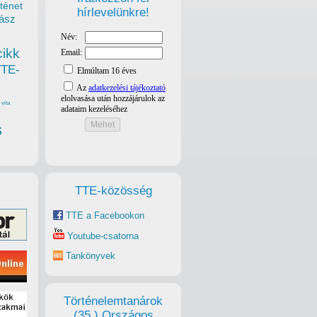
ténet
hírlevelünkre!
ász
cikk
TTE-
vita
s
TTE-közösség
TTE a Facebookon
Youtube-csatorna
Tankönyvek
Történelemtanárok
(35.) Országos