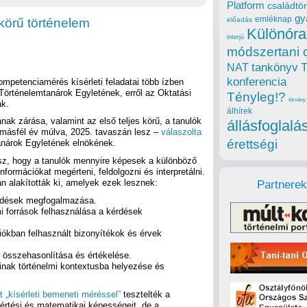
Platform
családtör
gy
emléknap
skörű történelem
előadás
Különóra
interjú
módszertani 
tankönyv
NAT
konferencia
ompetenciamérés kísérleti feladatai több ízben
Történelemtanárok Egyletének, erről az Oktatási
Tényleg!?
törvény
ak.
álhírek
nak zárása, valamint az első teljes körű, a tanulók
állásfoglalá
 másfél év múlva, 2025. tavaszán lesz –
válaszolta
érettségi
anárok Egyletének elnökének.
sz, hogy a tanulók mennyire képesek a különböző
nformációkat megérteni, feldolgozni és interpretálni.
án alakították ki, amelyek ezek lesznek:
Partnerek
rdések megfogalmazása.
i források felhasználása a kérdések
iókban felhasznált bizonyítékok és érvek
, összehasonlítása és értékelése.
ainak történelmi kontextusba helyezése és
 „kísérleti bemeneti méréssel”
tesztelték a
értési és matematikai képességeit, de a