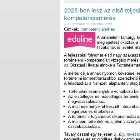
2025-ben lesz az első telje
kompetenciamérés
2023. november 30. csütörtök, 16:56
Címkék:
kompetenciamérés
A történelem tantárgy k
meglepetést okoztak a 
Hivatalnak is levelet írt
A fejlesztési folyamat első nagy szakaszá
történelem kompetenciáit vizsgáló mérés
az
Oktatási Hivatal elnöke a Történelemt
A mérés célja annak nyomon követése le
történelmi ismeretforrásokból szerezhető i
A feladatokat a Nemzeti alaptanterv alapj
Történelmi eseményekre vonatkozó ké
Az elsődleges és másodlagos történelm
megválaszolásához.
A múlt eseményeiről készült interpretác
megértése és értékelése.
A történelmi folyamatok rekonstruálása
A múltban történtek és a jelen viszony
összekapcsolása.
Tavaly ősszel egy teljesen új, ú
gynevezett
negyedikes és az ötödikes diákok szöveg