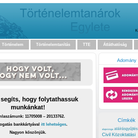
K
Történelem
Történelemtanítás
TTE
Átláthatóság
Adomány
 segíts, hogy folytathassuk
munkánkat!
laszámunk: 11705008 – 20133762.
Címkék
ogatás bankkártyával
itt lehetséges
.
aláírásgyűjtés
alapvizsga
Nagyon köszönjük.
Civil Közoktatási