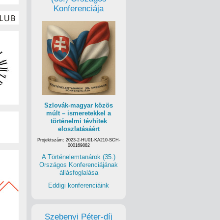
Konferenciája
Szlovák-magyar közös
múlt – ismeretekkel a
történelmi tévhitek
eloszlatásáért
Projektszám: 2023-2-HU01-KA210-SCH-
000169882
A Történelemtanárok (35.)
Országos Konferenciájának
állásfoglalása
Eddigi konferenciáink
Szebenyi Péter-díj