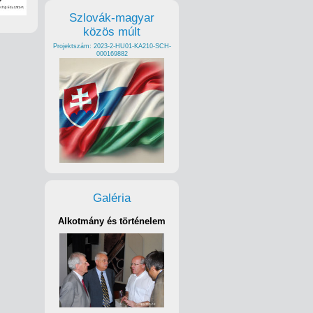
Szlovák-magyar
közös múlt
Projektszám: 2023-2-HU01-KA210-SCH-
000169882
Galéria
Alkotmány és történelem